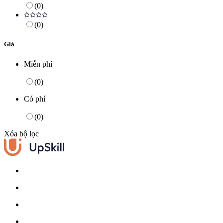
(
0
)
(
0
)
Giá
Miễn phí
(
0
)
Có phí
(
0
)
Xóa bộ lọc