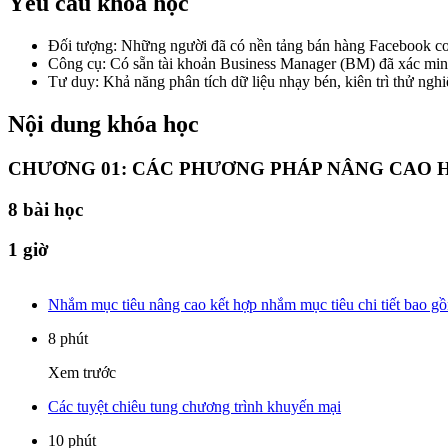
Yêu cầu khóa học
Đối tượng: Những người đã có nền tảng bán hàng Facebook cơ 
Công cụ: Có sẵn tài khoản Business Manager (BM) đã xác minh, t
Tư duy: Khả năng phân tích dữ liệu nhạy bén, kiên trì thử ngh
Nội dung khóa học
CHƯƠNG 01: CÁC PHƯƠNG PHÁP NÂNG CAO 
8
bài học
1 giờ
Nhắm mục tiêu nâng cao kết hợp nhắm mục tiêu chi tiết bao gồ
8 phút
Xem trước
Các tuyệt chiêu tung chương trình khuyến mại
10 phút