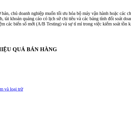
bản, chủ doanh nghiệp muốn tối ưu hóa bộ máy vận hành hoặc các chu
ài khoản quảng cáo có lịch sử chi tiêu và các bảng tính đối soát doan
iệm các biến số mới (A/B Testing) và sự tỉ mỉ trong việc kiểm soát tồn
HIỆU QUẢ BÁN HÀNG
m và loại trừ