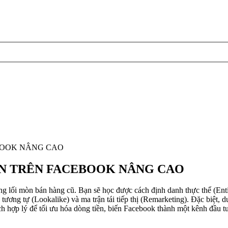
BOOK NÂNG CAO
ỀN TRÊN FACEBOOK NÂNG CAO
g lối mòn bán hàng cũ. Bạn sẽ học được cách định danh thực thể (Entity
ương tự (Lookalike) và ma trận tái tiếp thị (Remarketing). Đặc biệt, d
ách hợp lý để tối ưu hóa dòng tiền, biến Facebook thành một kênh đầu tư