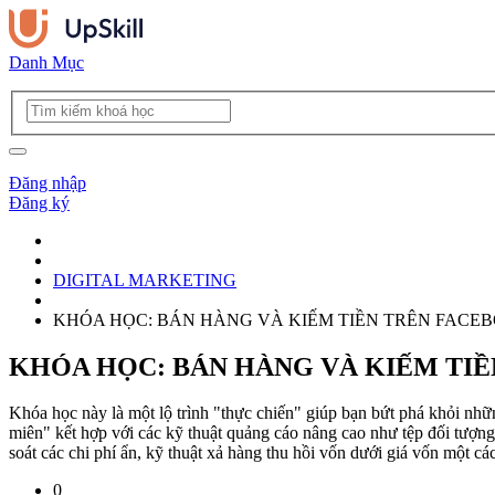
Danh Mục
Đăng nhập
Đăng ký
DIGITAL MARKETING
KHÓA HỌC: BÁN HÀNG VÀ KIẾM TIỀN TRÊN FACE
KHÓA HỌC: BÁN HÀNG VÀ KIẾM TI
Khóa học này là một lộ trình "thực chiến" giúp bạn bứt phá khỏi nhữn
miên" kết hợp với các kỹ thuật quảng cáo nâng cao như tệp đối tượng t
soát các chi phí ẩn, kỹ thuật xả hàng thu hồi vốn dưới giá vốn một c
0