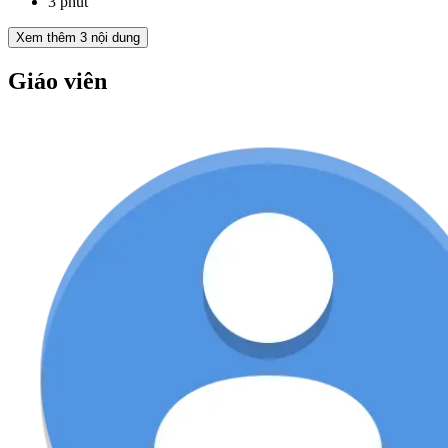
3 phút
Xem thêm
3
nội dung
Giáo viên