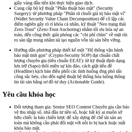
giây vàng đầu tiên khi thực hiện giao dịch.
Cung cấp bộ kỹ thuật "Phẫu thuật bảo mật" (Security
Surgery): từ phương pháp "Phân rã chuỗi giá trị bảo mật ví"
(Wallet Security Value Chain Decomposition) để cô lập các
điểm nghẽn gây rò rỉ khóa cá nhân, kỹ thuật "Neo trạng thái
Zero-Trust" (Zero-Trust Anchoring) nhằm tối ưu hóa sự an
toàn, đến công thức giải phóng các "chi phí chìm" về mặt rủi
ro sàn tập trung nhằm tái tạo nguồn vốn tài sản bền vững.
Hướng dẫn phương pháp thiết kế một "Hệ thống vận hành
bảo mật tinh gọn" (Crypto-Security SOP) đạt chuẩn chất
lượng chuyên gia (tiêu chuẩn EEAT): từ kỹ thuật định dạng
lưu trữ (Sapo) thôi miên sự kín đáo, cách giật tiêu đề
(Headline) kịch bản điều phối các tình huống ứng phó tấn
công sắc bén, cho đến nghệ thuật hệ thống hóa luồng thông
tin tài sản bằng sơ đồ tư duy (Actionable Guide).
Yêu cầu khóa học
Đối tượng tham gia: Senior SEO Content Chuyên gia cần bảo
vệ thu nhập số, nhà đầu tư tiền số, hoặc bất kỳ ai muốn sở
hữu chiếc la bàn chiến lược để xây dựng đế chế tài sản an
toàn mà không cần phải đối mặt với nỗi lo bị hack hoặc mất
khóa bảo mật.