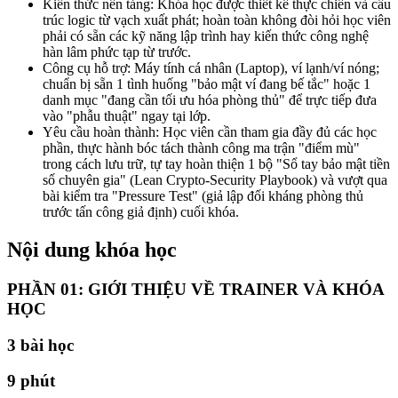
Kiến thức nền tảng: Khóa học được thiết kế thực chiến và cấu
trúc logic từ vạch xuất phát; hoàn toàn không đòi hỏi học viên
phải có sẵn các kỹ năng lập trình hay kiến thức công nghệ
hàn lâm phức tạp từ trước.
Công cụ hỗ trợ: Máy tính cá nhân (Laptop), ví lạnh/ví nóng;
chuẩn bị sẵn 1 tình huống "bảo mật ví đang bế tắc" hoặc 1
danh mục "đang cần tối ưu hóa phòng thủ" để trực tiếp đưa
vào "phẫu thuật" ngay tại lớp.
Yêu cầu hoàn thành: Học viên cần tham gia đầy đủ các học
phần, thực hành bóc tách thành công ma trận "điểm mù"
trong cách lưu trữ, tự tay hoàn thiện 1 bộ "Sổ tay bảo mật tiền
số chuyên gia" (Lean Crypto-Security Playbook) và vượt qua
bài kiểm tra "Pressure Test" (giả lập đối kháng phòng thủ
trước tấn công giả định) cuối khóa.
Nội dung khóa học
PHẦN 01: GIỚI THIỆU VỀ TRAINER VÀ KHÓA
HỌC
3
bài học
9 phút