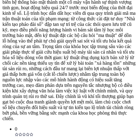
biến hệ thống bảo mật thành một cỗ máy vận hành sự thịnh vượng
tinh gọn, hoạt động hiệu quả 24/7 trước mọi biến động của thời đại
kinh tế số. Lộ trình học dẫn dắt học viên đi qua quy trình giải mã ma
trận thuật toán của tội phạm mạng: từ công thức cài đặt tư duy "Nhà
kiến tạo pháo đài số" đập tan sự trì trệ của các thói quen lưu trữ cũ
kỹ, mẹo điều phối năng lượng hành vi bám sát tâm lý học môi
trường bảo mật, đến kỹ thuật đặt các bộ câu hỏi "ma thuật" để dồn
lỗ hổng vào thế phải tự chủ giải quyết sai sót và tối ưu hóa kết quả
ròng của sự an tâm. Trọng tâm của khóa học tập trung sâu vào các
giải pháp thực tế giải cứu hiệu suất bộ máy tài sản cá nhân và tối ưu
hóa số liệu dòng vốn thời gian: kỹ thuật ứng dụng kịch bản xử lý từ
chối các nền tảng thiếu uy tín để xử lý bài toán "xả hàng tồn" những
tài sản rủi ro, những cách đầu tư mang lại biên lợi nhuận thấp với
giá thấp hơn giá vốn (cắt lỗ chiến lược) nhằm tập trung toàn bộ
nguồn lực nhập vào các mô hình hành động có hiệu suất tăng
trưởng cao, mẹo đàm phán dựa trên nguyên tắc nhượng bộ có điều
kiện khi xây dựng văn hóa làm việc kỷ luật với chính mình, và quy
trình quản trị rủi ro thử sai. Đây chính là vũ khí tối thượng giúp bạn
gạt bỏ cuộc đua tranh giành quyền lợi mệt mỏi, làm chủ cuộc chơi
số liệu chuyển đổi hiệu suất và tự tin kiến tạo lộ trình tài chính ròng
bứt phá, bền vững bằng sức mạnh của khoa học phòng thủ thực
chiến.
0