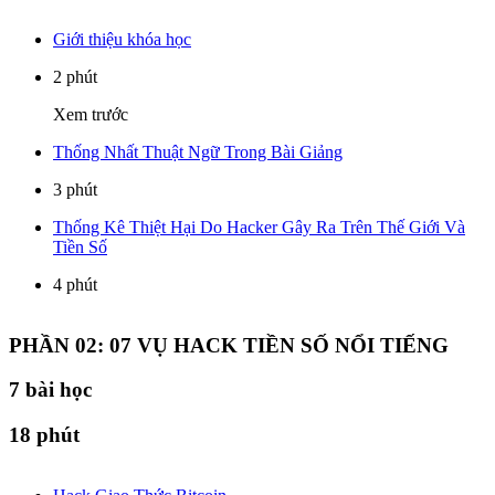
Giới thiệu khóa học
2 phút
Xem trước
Thống Nhất Thuật Ngữ Trong Bài Giảng
3 phút
Thống Kê Thiệt Hại Do Hacker Gây Ra Trên Thế Giới Và
Tiền Số
4 phút
PHẦN 02: 07 VỤ HACK TIỀN SỐ NỔI TIẾNG
7
bài học
18 phút