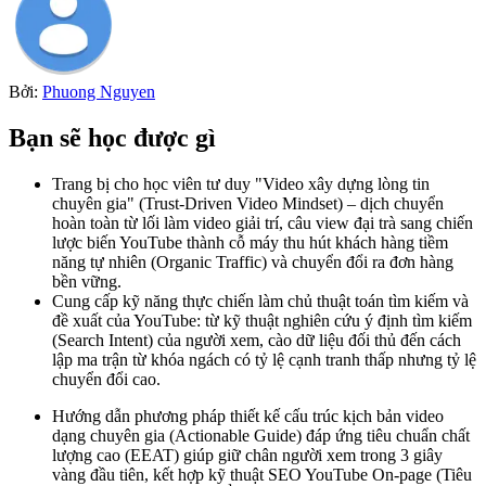
Bởi:
Phuong Nguyen
Bạn sẽ học được gì
Trang bị cho học viên tư duy "Video xây dựng lòng tin
chuyên gia" (Trust-Driven Video Mindset) – dịch chuyển
hoàn toàn từ lối làm video giải trí, câu view đại trà sang chiến
lược biến YouTube thành cỗ máy thu hút khách hàng tiềm
năng tự nhiên (Organic Traffic) và chuyển đổi ra đơn hàng
bền vững.
Cung cấp kỹ năng thực chiến làm chủ thuật toán tìm kiếm và
đề xuất của YouTube: từ kỹ thuật nghiên cứu ý định tìm kiếm
(Search Intent) của người xem, cào dữ liệu đối thủ đến cách
lập ma trận từ khóa ngách có tỷ lệ cạnh tranh thấp nhưng tỷ lệ
chuyển đổi cao.
Hướng dẫn phương pháp thiết kế cấu trúc kịch bản video
dạng chuyên gia (Actionable Guide) đáp ứng tiêu chuẩn chất
lượng cao (EEAT) giúp giữ chân người xem trong 3 giây
vàng đầu tiên, kết hợp kỹ thuật SEO YouTube On-page (Tiêu