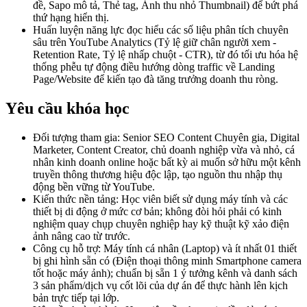
đề, Sapo mô tả, Thẻ tag, Ảnh thu nhỏ Thumbnail) để bứt phá
thứ hạng hiển thị.
Huấn luyện năng lực đọc hiểu các số liệu phân tích chuyên
sâu trên YouTube Analytics (Tỷ lệ giữ chân người xem -
Retention Rate, Tỷ lệ nhấp chuột - CTR), từ đó tối ưu hóa hệ
thống phễu tự động điều hướng dòng traffic về Landing
Page/Website để kiến tạo đà tăng trưởng doanh thu ròng.
Yêu cầu khóa học
Đối tượng tham gia: Senior SEO Content Chuyên gia, Digital
Marketer, Content Creator, chủ doanh nghiệp vừa và nhỏ, cá
nhân kinh doanh online hoặc bất kỳ ai muốn sở hữu một kênh
truyền thông thương hiệu độc lập, tạo nguồn thu nhập thụ
động bền vững từ YouTube.
Kiến thức nền tảng: Học viên biết sử dụng máy tính và các
thiết bị di động ở mức cơ bản; không đòi hỏi phải có kinh
nghiệm quay chụp chuyên nghiệp hay kỹ thuật kỹ xảo điện
ảnh nâng cao từ trước.
Công cụ hỗ trợ: Máy tính cá nhân (Laptop) và ít nhất 01 thiết
bị ghi hình sẵn có (Điện thoại thông minh Smartphone camera
tốt hoặc máy ảnh); chuẩn bị sẵn 1 ý tưởng kênh và danh sách
3 sản phẩm/dịch vụ cốt lõi của dự án để thực hành lên kịch
bản trực tiếp tại lớp.