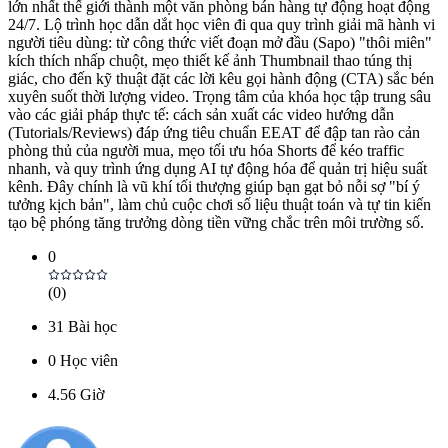
lớn nhất thế giới thành một văn phòng bán hàng tự động hoạt động
24/7. Lộ trình học dẫn dắt học viên đi qua quy trình giải mã hành vi
người tiêu dùng: từ công thức viết đoạn mở đầu (Sapo) "thôi miên"
kích thích nhấp chuột, mẹo thiết kế ảnh Thumbnail thao túng thị
giác, cho đến kỹ thuật đặt các lời kêu gọi hành động (CTA) sắc bén
xuyên suốt thời lượng video. Trọng tâm của khóa học tập trung sâu
vào các giải pháp thực tế: cách sản xuất các video hướng dẫn
(Tutorials/Reviews) đáp ứng tiêu chuẩn EEAT để đập tan rào cản
phòng thủ của người mua, mẹo tối ưu hóa Shorts để kéo traffic
nhanh, và quy trình ứng dụng AI tự động hóa để quản trị hiệu suất
kênh. Đây chính là vũ khí tối thượng giúp bạn gạt bỏ nỗi sợ "bí ý
tưởng kịch bản", làm chủ cuộc chơi số liệu thuật toán và tự tin kiến
tạo bệ phóng tăng trưởng dòng tiền vững chắc trên môi trường số.
0
(
0
)
31
Bài học
0
Học viên
4.56
Giờ