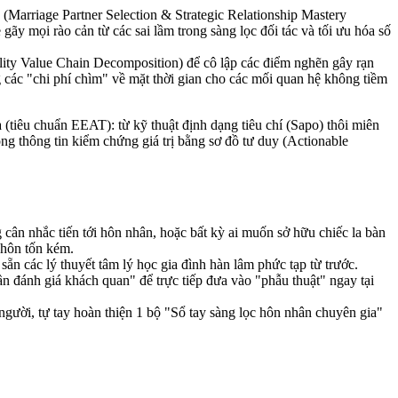
 (Marriage Partner Selection & Strategic Relationship Mastery
 gãy mọi rào cản từ các sai lầm trong sàng lọc đối tác và tối ưu hóa số
bility Value Chain Decomposition) để cô lập các điểm nghẽn gây rạn
ng các "chi phí chìm" về mặt thời gian cho các mối quan hệ không tiềm
(tiêu chuẩn EEAT): từ kỹ thuật định dạng tiêu chí (Sapo) thôi miên
ồng thông tin kiểm chứng giá trị bằng sơ đồ tư duy (Actionable
ân nhắc tiến tới hôn nhân, hoặc bất kỳ ai muốn sở hữu chiếc la bàn
 hôn tốn kém.
sẵn các lý thuyết tâm lý học gia đình hàn lâm phức tạp từ trước.
n đánh giá khách quan" để trực tiếp đưa vào "phẫu thuật" ngay tại
gười, tự tay hoàn thiện 1 bộ "Sổ tay sàng lọc hôn nhân chuyên gia"