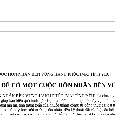
UỘC HÔN NHÂN BỀN VỮNG HẠNH PHÚC [MAI TÌNH YÊU]
ĐỂ CÓ MỘT CUỘC HÔN NHÂN BỀN VỮ
N VỮNG HẠNH PHÚC [MAI TÌNH YÊU]" là chương trình huấn luy
 giúp bạn biến quá trình lựa chọn bạn đời thành một cỗ máy vận hành 
h giải mã ma trận thuật toán của người thành công: từ công thức cài đặt 
 sát tâm lý học môi trường hôn nhân, đến kỹ thuật đặt các bộ câu hỏi "
ập trung sâu vào các giải pháp thực tế giải cứu hiệu suất bộ máy cá nhâ