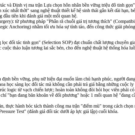
 tác và Định vị ma trận Lựa chọn hôn nhân bền vững triệu đô tinh gọn"
xúc nhất thời" sang nghệ thuật thiết kế hệ sinh thái gắn kết dài hạn, bẻ
g đầu tiên khi đánh giá một mối quan hệ.
Surgery): từ phương pháp "Phân rã chuỗi giá trị tương thích" (Compati
rategic Anchoring) nhằm tối ưu hóa sự tỉnh táo, đến công thức giải phó
c đối tác tinh gọn" (Selection SOP) đạt chuẩn chất lượng chuyên gia 
ác cuộc thảo luận tương lai sắc bén, cho đến nghệ thuật hệ thống hóa lu
định bền vững, phụ nữ hiện đại muốn làm chủ hạnh phúc, người đang c
oa học sàng lọc đối tác mà không cần phải trả giá bằng những cuộc ly
rúc logic từ vạch chiến lược; hoàn toàn không đòi hỏi học viên phải có 
u chí "bạn đang băn khoăn về đối phương" hoặc 1 mối quan hệ "đang cầ
n, thực hành bóc tách thành công ma trận "điểm mù" trong cách chọn n
essure Test" (đánh giá đối tác dưới áp lực giả lập) cuối khóa.