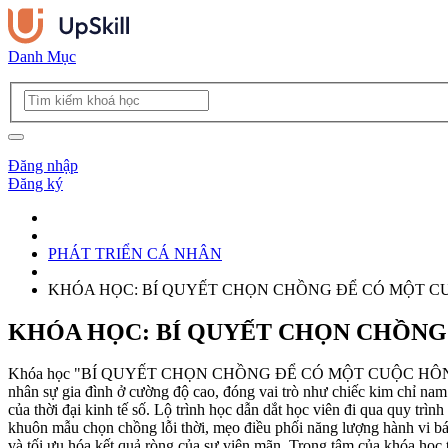
Danh Mục
Đăng nhập
Đăng ký
PHÁT TRIỂN CÁ NHÂN
KHÓA HỌC: BÍ QUYẾT CHỌN CHỒNG ĐỂ CÓ MỘT C
KHÓA HỌC: BÍ QUYẾT CHỌN CHỒNG 
Khóa học "BÍ QUYẾT CHỌN CHỒNG ĐỂ CÓ MỘT CUỘC HÔN NHÂN BỀ
nhân sự gia đình ở cường độ cao, đóng vai trò như chiếc kim chỉ nam
của thời đại kinh tế số. Lộ trình học dẫn dắt học viên đi qua quy trìn
khuôn mẫu chọn chồng lỗi thời, mẹo điều phối năng lượng hành vi bám
và tối ưu hóa kết quả ròng của sự viên mãn. Trọng tâm của khóa học t