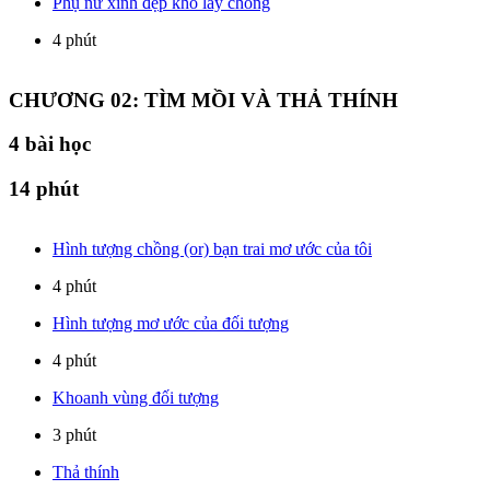
Phụ nữ xinh đẹp khó lấy chồng
4 phút
CHƯƠNG 02: TÌM MỒI VÀ THẢ THÍNH
4
bài học
14 phút
Hình tượng chồng (or) bạn trai mơ ước của tôi
4 phút
Hình tượng mơ ước của đối tượng
4 phút
Khoanh vùng đối tượng
3 phút
Thả thính