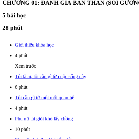
CHƯƠNG 01: ĐÁNH GIÁ BẢN THÂN (SOI GƯƠN
5
bài học
28 phút
Giới thiệu khóa học
4 phút
Xem trước
Tôi là ai, tôi cần gì từ cuộc sống này
6 phút
Tôi cần gì từ một mối quan hệ
4 phút
Phụ nữ tài giỏi khó lấy chồng
10 phút