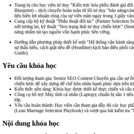
Trang bị cho học viên tư duy "Kiến trúc hóa phễu đánh giá đối
Blueprint) – dịch chuyển hoàn toàn từ lối tư duy "bản năng/cảm 
liệu biên lợi nhuận ròng của sự viên mãn ngay trong 3 giây vàn
Cung cấp bộ kỹ thuật "Phẫu thuật đối tác" (Partner Selection 
nứt tương lai, kỹ thuật "Neo trạng thái tư duy chiến lược" (St
năng nhằm tái tạo nguồn vốn hạnh phúc bền vững.
Hướng dẫn phương pháp thiết kế một "Hệ thống vận hành sàng lọ
sự thấu hiểu, cách giật tiêu đề (Headline) kịch bản điều phối c
Guide).
Yêu cầu khóa học
Đối tượng tham gia: Senior SEO Content Chuyên gia cần sự ổn 
chiến lược để xây dựng đế chế hôn nhân hạnh phúc dựa trên kh
Kiến thức nền tảng: Khóa học được thiết kế thực chiến và cấu t
Công cụ hỗ trợ: Máy tính cá nhân (Laptop); chuẩn bị sẵn 1 tiê
lớp.
Yêu cầu hoàn thành: Học viên cần tham gia đầy đủ các học phầ
(Lean Marriage Selection Playbook) và vượt qua bài kiểm tra "Pr
Nội dung khóa học