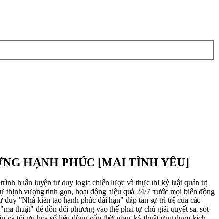
NG HẠNH PHÚC [MAI TÌNH YÊU]
ện tư duy logic chiến lược và thực thi kỷ luật quản trị
sự thịnh vượng tinh gọn, hoạt động hiệu quả 24/7 trước mọi biến động
tư duy "Nhà kiến tạo hạnh phúc dài hạn" đập tan sự trì trệ của các
ma thuật" để dồn đối phương vào thế phải tự chủ giải quyết sai sót
n và tối ưu hóa số liệu dòng vốn thời gian: kỹ thuật ứng dụng kịch