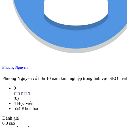
Phuong Nguyen
Phuong Nguyen có hơn 10 năm kinh nghiệp trong lĩnh vực SEO marketi
0
(
0
)
4
Học viên
554
Khóa học
Đánh giá
0.0
sao