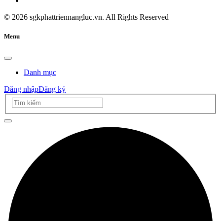
©
2026
sgkphattriennangluc.vn. All Rights Reserved
Menu
Danh mục
Đăng nhập
Đăng ký