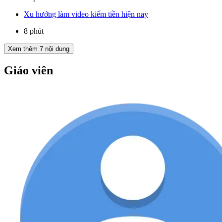
Xu hướng làm video kiếm tiền hiện nay
8 phút
Xem thêm
7
nội dung
Giáo viên