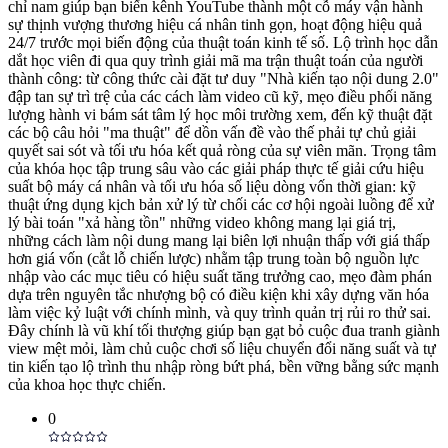
chỉ nam giúp bạn biến kênh YouTube thành một cỗ máy vận hành
sự thịnh vượng thương hiệu cá nhân tinh gọn, hoạt động hiệu quả
24/7 trước mọi biến động của thuật toán kinh tế số. Lộ trình học dẫn
dắt học viên đi qua quy trình giải mã ma trận thuật toán của người
thành công: từ công thức cài đặt tư duy "Nhà kiến tạo nội dung 2.0"
đập tan sự trì trệ của các cách làm video cũ kỹ, mẹo điều phối năng
lượng hành vi bám sát tâm lý học môi trường xem, đến kỹ thuật đặt
các bộ câu hỏi "ma thuật" để dồn vấn đề vào thế phải tự chủ giải
quyết sai sót và tối ưu hóa kết quả ròng của sự viên mãn. Trọng tâm
của khóa học tập trung sâu vào các giải pháp thực tế giải cứu hiệu
suất bộ máy cá nhân và tối ưu hóa số liệu dòng vốn thời gian: kỹ
thuật ứng dụng kịch bản xử lý từ chối các cơ hội ngoài luồng để xử
lý bài toán "xả hàng tồn" những video không mang lại giá trị,
những cách làm nội dung mang lại biên lợi nhuận thấp với giá thấp
hơn giá vốn (cắt lỗ chiến lược) nhằm tập trung toàn bộ nguồn lực
nhập vào các mục tiêu có hiệu suất tăng trưởng cao, mẹo đàm phán
dựa trên nguyên tắc nhượng bộ có điều kiện khi xây dựng văn hóa
làm việc kỷ luật với chính mình, và quy trình quản trị rủi ro thử sai.
Đây chính là vũ khí tối thượng giúp bạn gạt bỏ cuộc đua tranh giành
view mệt mỏi, làm chủ cuộc chơi số liệu chuyển đổi năng suất và tự
tin kiến tạo lộ trình thu nhập ròng bứt phá, bền vững bằng sức mạnh
của khoa học thực chiến.
0