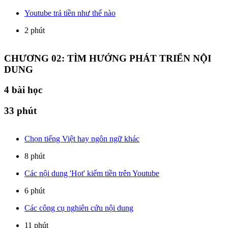
Youtube trả tiền như thế nào
2 phút
CHƯƠNG 02: TÌM HƯỚNG PHÁT TRIỂN NỘI
DUNG
4
bài học
33 phút
Chọn tiếng Việt hay ngôn ngữ khác
8 phút
Các nội dung 'Hot' kiếm tiền trên Youtube
6 phút
Các công cụ nghiên cứu nội dung
11 phút