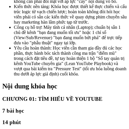
không cần phải đối mặt với áp lực "cày" nội dung vô bổ.
Kiến thức nền tảng: Khóa học được thiết kế thực chiến và cấu
trúc logic từ vạch chiến lược; hoàn toàn không đòi hỏi học
viên phải có sẵn các kiến thức về quay dựng phim chuyên sâu
hay marketing hàn lâm phức tạp từ trước.
Công cụ hỗ trợ: Máy tính cá nhân (Laptop); chuẩn bị sẵn 1
chủ đề kênh "bạn đang muốn tối ưu" hoặc 1 chỉ số
(View/Sub/Revenue) "bạn đang muốn bứt phá" để trực tiếp
đưa vào "phẫu thuật" ngay tại lớp.
Yêu cầu hoàn thành: Học viên cần tham gia đầy đủ các học
phần, thực hành bóc tách thành công ma trận "điểm mù"
trong cách đặt tiêu đề, tự tay hoàn thiện 1 bộ "Sổ tay quản trị
kênh YouTube chuyên gia" (Lean YouTube Playbook) và
vượt qua bài kiểm tra "Pressure Test" (tối ưu hóa luồng doanh
thu dưới áp lực giả định) cuối khóa.
Nội dung khóa học
CHƯƠNG 01: TÌM HIỂU VỀ YOUTUBE
7
bài học
14 phút