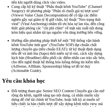
tiên khi người dùng click vào video.
Cung cấp bộ kỹ thuật "Phẫu thuật kênh YouTube" (Channel
Surgery): từ phương pháp "Phân rã chuỗi giá trị lượt xem"
(Viewer Value Chain Decomposition) để cô lập các điểm
nghẽn gây sụt giảm tỷ lệ giữ chân, kỹ thuật "Neo trạng thái
viral" (Viral Anchoring) nhằm tối ưu hóa sự lan tỏa, đến công
thức giải phóng các "chi phí chìm" về mặt sản xuất nội dung
kém hiệu quả nhằm tái tạo nguồn vốn tăng trưởng bền vững.
Hướng dẫn phương pháp thiết kế một "Hệ thống vận hành
kênh YouTube tinh gọn" (YouTube SOP) đạt chuẩn chất
lượng chuyên gia (tiêu chuẩn EEAT): từ kỹ thuật định dạng
tiêu đề và ảnh bìa (Sapo) thôi miên sự tò mò, cách xây dựng
kịch bản (Headline) điều phối các điểm nhấn cao trào sắc bén,
cho đến nghệ thuật hệ thống hóa luồng thông tin kiếm tiền
(AdSense, Affiliate, Sponsorship) bằng sơ đồ tư duy
(Actionable Guide).
Yêu cầu khóa học
Đối tượng tham gia: Senior SEO Content Chuyên gia cần mở
rộng đa kênh, người sáng tạo nội dung, cá nhân muốn xây
dựng đế chế tài chính từ YouTube, hoặc bất kỳ ai muốn sở
hữu chiếc la bàn chiến lược để xây dựng kênh triệu view mà