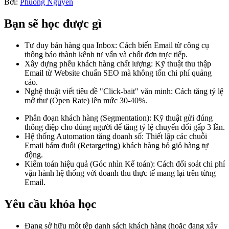
Bởi:
Phuong Nguyen
Bạn sẽ học được gì
Tư duy bán hàng qua Inbox: Cách biến Email từ công cụ
thông báo thành kênh tư vấn và chốt đơn trực tiếp.
Xây dựng phễu khách hàng chất lượng: Kỹ thuật thu thập
Email từ Website chuẩn SEO mà không tốn chi phí quảng
cáo.
Nghệ thuật viết tiêu đề "Click-bait" văn minh: Cách tăng tỷ lệ
mở thư (Open Rate) lên mức 30-40%.
Phân đoạn khách hàng (Segmentation): Kỹ thuật gửi đúng
thông điệp cho đúng người để tăng tỷ lệ chuyển đổi gấp 3 lần.
Hệ thống Automation tăng doanh số: Thiết lập các chuỗi
Email bám đuổi (Retargeting) khách hàng bỏ giỏ hàng tự
động.
Kiểm toán hiệu quả (Góc nhìn Kế toán): Cách đối soát chi phí
vận hành hệ thống với doanh thu thực tế mang lại trên từng
Email.
Yêu cầu khóa học
Đang sở hữu một tệp danh sách khách hàng (hoặc đang xây