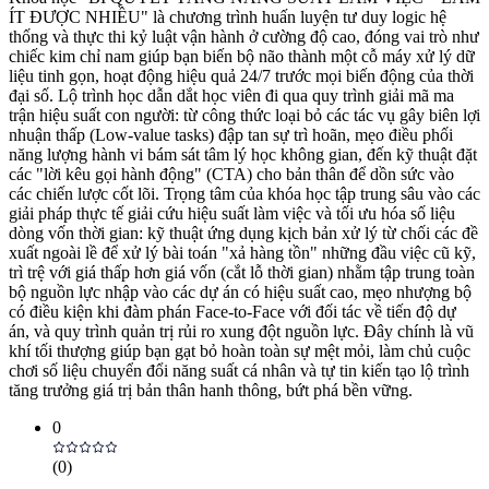
ÍT ĐƯỢC NHIỀU" là chương trình huấn luyện tư duy logic hệ
thống và thực thi kỷ luật vận hành ở cường độ cao, đóng vai trò như
chiếc kim chỉ nam giúp bạn biến bộ não thành một cỗ máy xử lý dữ
liệu tinh gọn, hoạt động hiệu quả 24/7 trước mọi biến động của thời
đại số. Lộ trình học dẫn dắt học viên đi qua quy trình giải mã ma
trận hiệu suất con người: từ công thức loại bỏ các tác vụ gây biên lợi
nhuận thấp (Low-value tasks) đập tan sự trì hoãn, mẹo điều phối
năng lượng hành vi bám sát tâm lý học không gian, đến kỹ thuật đặt
các "lời kêu gọi hành động" (CTA) cho bản thân để dồn sức vào
các chiến lược cốt lõi. Trọng tâm của khóa học tập trung sâu vào các
giải pháp thực tế giải cứu hiệu suất làm việc và tối ưu hóa số liệu
dòng vốn thời gian: kỹ thuật ứng dụng kịch bản xử lý từ chối các đề
xuất ngoài lề để xử lý bài toán "xả hàng tồn" những đầu việc cũ kỹ,
trì trệ với giá thấp hơn giá vốn (cắt lỗ thời gian) nhằm tập trung toàn
bộ nguồn lực nhập vào các dự án có hiệu suất cao, mẹo nhượng bộ
có điều kiện khi đàm phán Face-to-Face với đối tác về tiến độ dự
án, và quy trình quản trị rủi ro xung đột nguồn lực. Đây chính là vũ
khí tối thượng giúp bạn gạt bỏ hoàn toàn sự mệt mỏi, làm chủ cuộc
chơi số liệu chuyển đổi năng suất cá nhân và tự tin kiến tạo lộ trình
tăng trưởng giá trị bản thân hanh thông, bứt phá bền vững.
0
(
0
)