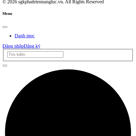
©
2026
sgkphattriennangluc.vn. All Rights Reserved
Menu
Danh mục
Đăng nhập
Đăng ký