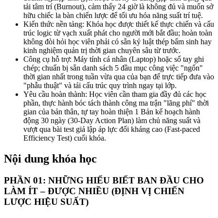
tải tâm trí (Burnout), cảm thấy 24 giờ là không đủ và muốn sở
hữu chiếc la bàn chiến lược để tối ưu hóa năng suất trí tuệ.
Kiến thức nền tảng: Khóa học được thiết kế thực chiến và cấu
trúc logic từ vạch xuất phát cho người mới bắt đầu; hoàn toàn
không đòi hỏi học viên phải có sẵn kỷ luật thép bẩm sinh hay
kinh nghiệm quản trị thời gian chuyên sâu từ trước.
Công cụ hỗ trợ: Máy tính cá nhân (Laptop) hoặc sổ tay ghi
chép; chuẩn bị sẵn danh sách 5 đầu mục công việc "ngốn"
thời gian nhất trong tuần vừa qua của bạn để trực tiếp đưa vào
"phẫu thuật" và tái cấu trúc quy trình ngay tại lớp.
Yêu cầu hoàn thành: Học viên cần tham gia đầy đủ các học
phần, thực hành bóc tách thành công ma trận "lãng phí" thời
gian của bản thân, tự tay hoàn thiện 1 Bản kế hoạch hành
động 30 ngày (30-Day Action Plan) làm chủ năng suất và
vượt qua bài test giả lập áp lực đối kháng cao (Fast-paced
Efficiency Test) cuối khóa.
Nội dung khóa học
PHẦN 01: NHỮNG HIỂU BIẾT BAN ĐẦU CHO
LÀM ÍT – ĐƯỢC NHIỀU (ĐỊNH VỊ CHIẾN
LƯỢC HIỆU SUẤT)