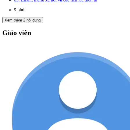
9 phút
Xem thêm
2
nội dung
Giáo viên