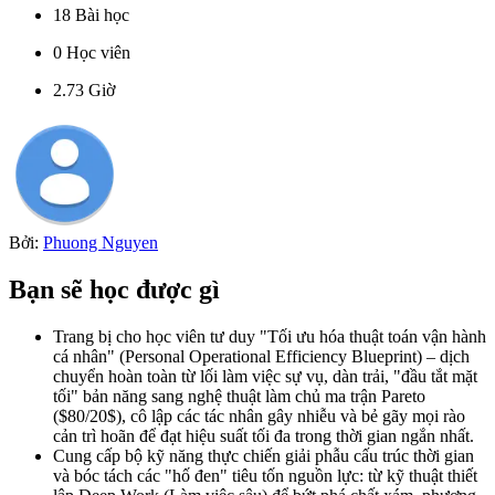
18
Bài học
0
Học viên
2.73
Giờ
Bởi:
Phuong Nguyen
Bạn sẽ học được gì
Trang bị cho học viên tư duy "Tối ưu hóa thuật toán vận hành
cá nhân" (Personal Operational Efficiency Blueprint) – dịch
chuyển hoàn toàn từ lối làm việc sự vụ, dàn trải, "đầu tắt mặt
tối" bản năng sang nghệ thuật làm chủ ma trận Pareto
($80/20$), cô lập các tác nhân gây nhiễu và bẻ gãy mọi rào
cản trì hoãn để đạt hiệu suất tối đa trong thời gian ngắn nhất.
Cung cấp bộ kỹ năng thực chiến giải phẫu cấu trúc thời gian
và bóc tách các "hố đen" tiêu tốn nguồn lực: từ kỹ thuật thiết