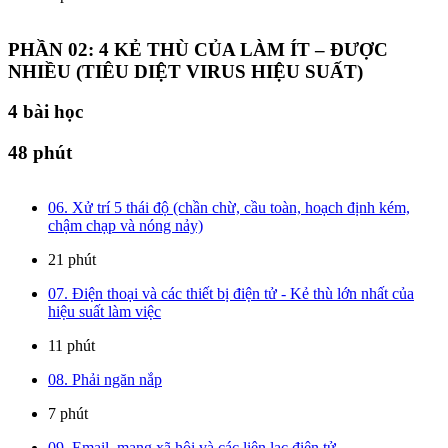
PHẦN 02: 4 KẺ THÙ CỦA LÀM ÍT – ĐƯỢC
NHIỀU (TIÊU DIỆT VIRUS HIỆU SUẤT)
4
bài học
48 phút
06. Xử trí 5 thái độ (chần chừ, cầu toàn, hoạch định kém,
chậm chạp và nóng nảy)
21 phút
07. Điện thoại và các thiết bị điện tử - Kẻ thù lớn nhất của
hiệu suất làm việc
11 phút
08. Phải ngăn nắp
7 phút
09. Email, mạng xã hội và các liên lạc điện tử