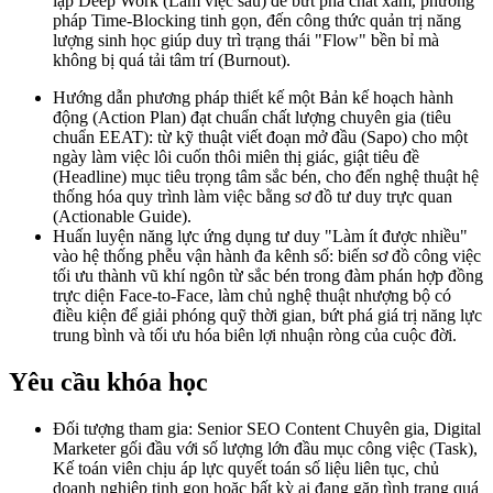
lập Deep Work (Làm việc sâu) để bứt phá chất xám, phương
pháp Time-Blocking tinh gọn, đến công thức quản trị năng
lượng sinh học giúp duy trì trạng thái "Flow" bền bỉ mà
không bị quá tải tâm trí (Burnout).
Hướng dẫn phương pháp thiết kế một Bản kế hoạch hành
động (Action Plan) đạt chuẩn chất lượng chuyên gia (tiêu
chuẩn EEAT): từ kỹ thuật viết đoạn mở đầu (Sapo) cho một
ngày làm việc lôi cuốn thôi miên thị giác, giật tiêu đề
(Headline) mục tiêu trọng tâm sắc bén, cho đến nghệ thuật hệ
thống hóa quy trình làm việc bằng sơ đồ tư duy trực quan
(Actionable Guide).
Huấn luyện năng lực ứng dụng tư duy "Làm ít được nhiều"
vào hệ thống phễu vận hành đa kênh số: biến sơ đồ công việc
tối ưu thành vũ khí ngôn từ sắc bén trong đàm phán hợp đồng
trực diện Face-to-Face, làm chủ nghệ thuật nhượng bộ có
điều kiện để giải phóng quỹ thời gian, bứt phá giá trị năng lực
trung bình và tối ưu hóa biên lợi nhuận ròng của cuộc đời.
Yêu cầu khóa học
Đối tượng tham gia: Senior SEO Content Chuyên gia, Digital
Marketer gối đầu với số lượng lớn đầu mục công việc (Task),
Kế toán viên chịu áp lực quyết toán số liệu liên tục, chủ
doanh nghiệp tinh gọn hoặc bất kỳ ai đang gặp tình trạng quá