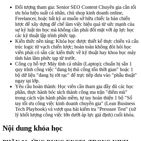
Đối tượng tham gia: Senior SEO Content Chuyên gia cần tối
ưu hóa hiệu suất cá nhân, chủ shop kinh doanh online,
Freelancer, hoặc bất kỳ ai muốn sở hữu chiếc la bàn chiến
lược để xây dựng đế chế làm việc hiệu quả từ sức mạnh của
sự kỷ luật tin học mà không cần phải đối mặt với áp lực học
các kỹ thuật lập trình phức tạp.
Kiến thức nền tảng: Khóa học được thiết kế thực chiến và cấu
trúc logic từ vạch chiến lược; hoàn toàn không đòi hỏi học
viên phải có sẵn các kiến thức về kỹ thuật hay khoa học máy
tính hàn lâm phức tạp từ trước.
Công cụ hỗ trợ: Máy tính cá nhân (Laptop); chuẩn bị sẵn 1
quy trình công việc "đang bị thủ công tốn thời gian" hoặc 1
bộ dữ liệu "đang bị rời rạc" để trực tiếp đưa vào "phẫu thuật"
ngay tại lớp.
Yêu cầu hoàn thành: Học viên cần tham gia đầy đủ các học
phần, thực hành bóc tách thành công ma trận "điểm mù"
trong cách vận hành phần mềm, tự tay hoàn thiện 1 bộ "Sổ
tay tối ưu công việc kinh doanh chuyên gia" (Lean Business
Tech Playbook) và vượt qua bài kiểm tra "Pressure Test" (xử
lý khối lượng công việc lớn dưới áp lực giả định) cuối khóa.
Nội dung khóa học