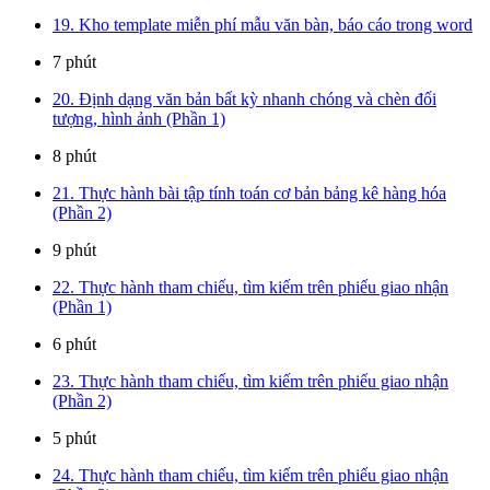
19. Kho template miễn phí mẫu văn bàn, báo cáo trong word
7 phút
20. Định dạng văn bản bất kỳ nhanh chóng và chèn đối
tượng, hình ảnh (Phần 1)
8 phút
21. Thực hành bài tập tính toán cơ bản bảng kê hàng hóa
(Phần 2)
9 phút
22. Thực hành tham chiếu, tìm kiếm trên phiếu giao nhận
(Phần 1)
6 phút
23. Thực hành tham chiếu, tìm kiếm trên phiếu giao nhận
(Phần 2)
5 phút
24. Thực hành tham chiếu, tìm kiếm trên phiếu giao nhận