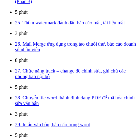
(Phần 3)
5 phút
25. Thêm watermark đánh dấu báo cáo mật, tài liệu mật
3 phút
26. Mail Merge ứng dụng trong tạo chuỗi thư, báo cáo doanh
số nhân viên
8 phút
27. Chức năng track – change để chỉnh sửa, ghi chú các
phòng ban nội bộ
5 phút
28. Chuyển file word thành định dạng PDF để mã hóa chỉnh
sửa văn bản
3 phút
29. In ấn văn bản, báo cáo trong word
5 phút