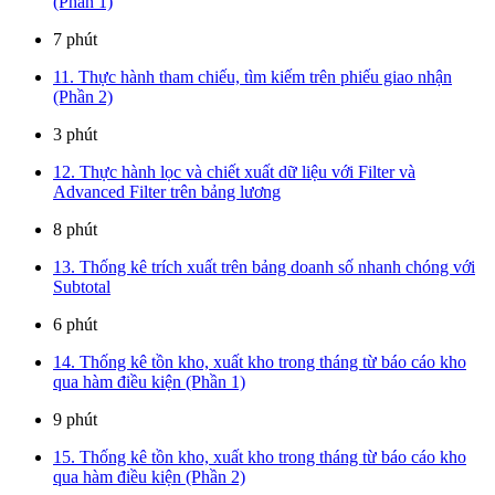
(Phần 1)
7 phút
11. Thực hành tham chiếu, tìm kiếm trên phiếu giao nhận
(Phần 2)
3 phút
12. Thực hành lọc và chiết xuất dữ liệu với Filter và
Advanced Filter trên bảng lương
8 phút
13. Thống kê trích xuất trên bảng doanh số nhanh chóng với
Subtotal
6 phút
14. Thống kê tồn kho, xuất kho trong tháng từ báo cáo kho
qua hàm điều kiện (Phần 1)
9 phút
15. Thống kê tồn kho, xuất kho trong tháng từ báo cáo kho
qua hàm điều kiện (Phần 2)