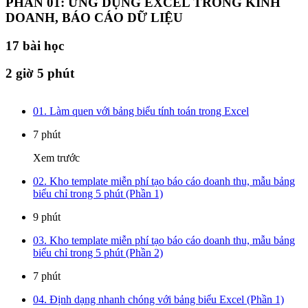
PHẦN 01: ỨNG DỤNG EXCEL TRONG KINH
DOANH, BÁO CÁO DỮ LIỆU
17
bài học
2 giờ 5 phút
01. Làm quen với bảng biểu tính toán trong Excel
7 phút
Xem trước
02. Kho template miễn phí tạo báo cáo doanh thu, mẫu bảng
biểu chỉ trong 5 phút (Phần 1)
9 phút
03. Kho template miễn phí tạo báo cáo doanh thu, mẫu bảng
biểu chỉ trong 5 phút (Phần 2)
7 phút
04. Định dạng nhanh chóng với bảng biểu Excel (Phần 1)