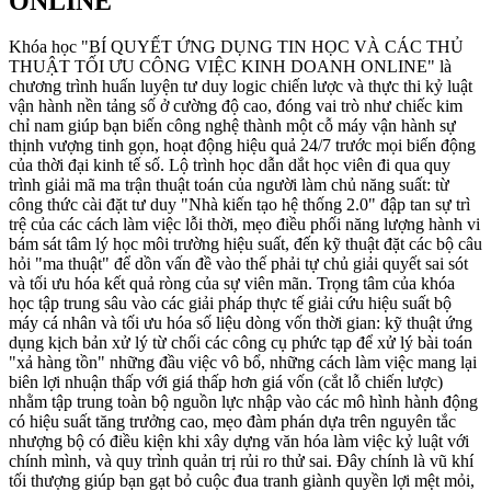
ONLINE
Khóa học "BÍ QUYẾT ỨNG DỤNG TIN HỌC VÀ CÁC THỦ
THUẬT TỐI ƯU CÔNG VIỆC KINH DOANH ONLINE" là
chương trình huấn luyện tư duy logic chiến lược và thực thi kỷ luật
vận hành nền tảng số ở cường độ cao, đóng vai trò như chiếc kim
chỉ nam giúp bạn biến công nghệ thành một cỗ máy vận hành sự
thịnh vượng tinh gọn, hoạt động hiệu quả 24/7 trước mọi biến động
của thời đại kinh tế số. Lộ trình học dẫn dắt học viên đi qua quy
trình giải mã ma trận thuật toán của người làm chủ năng suất: từ
công thức cài đặt tư duy "Nhà kiến tạo hệ thống 2.0" đập tan sự trì
trệ của các cách làm việc lỗi thời, mẹo điều phối năng lượng hành vi
bám sát tâm lý học môi trường hiệu suất, đến kỹ thuật đặt các bộ câu
hỏi "ma thuật" để dồn vấn đề vào thế phải tự chủ giải quyết sai sót
và tối ưu hóa kết quả ròng của sự viên mãn. Trọng tâm của khóa
học tập trung sâu vào các giải pháp thực tế giải cứu hiệu suất bộ
máy cá nhân và tối ưu hóa số liệu dòng vốn thời gian: kỹ thuật ứng
dụng kịch bản xử lý từ chối các công cụ phức tạp để xử lý bài toán
"xả hàng tồn" những đầu việc vô bổ, những cách làm việc mang lại
biên lợi nhuận thấp với giá thấp hơn giá vốn (cắt lỗ chiến lược)
nhằm tập trung toàn bộ nguồn lực nhập vào các mô hình hành động
có hiệu suất tăng trưởng cao, mẹo đàm phán dựa trên nguyên tắc
nhượng bộ có điều kiện khi xây dựng văn hóa làm việc kỷ luật với
chính mình, và quy trình quản trị rủi ro thử sai. Đây chính là vũ khí
tối thượng giúp bạn gạt bỏ cuộc đua tranh giành quyền lợi mệt mỏi,