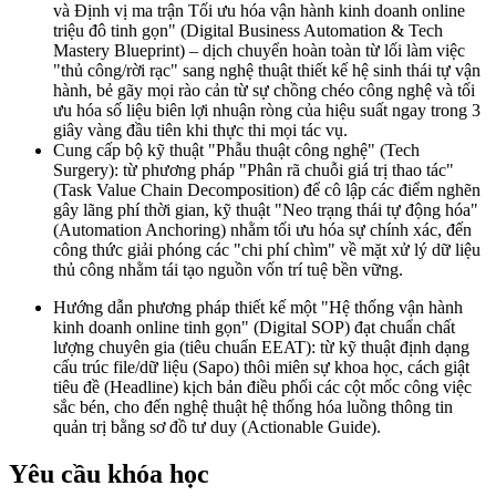
và Định vị ma trận Tối ưu hóa vận hành kinh doanh online
triệu đô tinh gọn" (Digital Business Automation & Tech
Mastery Blueprint) – dịch chuyển hoàn toàn từ lối làm việc
"thủ công/rời rạc" sang nghệ thuật thiết kế hệ sinh thái tự vận
hành, bẻ gãy mọi rào cản từ sự chồng chéo công nghệ và tối
ưu hóa số liệu biên lợi nhuận ròng của hiệu suất ngay trong 3
giây vàng đầu tiên khi thực thi mọi tác vụ.
Cung cấp bộ kỹ thuật "Phẫu thuật công nghệ" (Tech
Surgery): từ phương pháp "Phân rã chuỗi giá trị thao tác"
(Task Value Chain Decomposition) để cô lập các điểm nghẽn
gây lãng phí thời gian, kỹ thuật "Neo trạng thái tự động hóa"
(Automation Anchoring) nhằm tối ưu hóa sự chính xác, đến
công thức giải phóng các "chi phí chìm" về mặt xử lý dữ liệu
thủ công nhằm tái tạo nguồn vốn trí tuệ bền vững.
Hướng dẫn phương pháp thiết kế một "Hệ thống vận hành
kinh doanh online tinh gọn" (Digital SOP) đạt chuẩn chất
lượng chuyên gia (tiêu chuẩn EEAT): từ kỹ thuật định dạng
cấu trúc file/dữ liệu (Sapo) thôi miên sự khoa học, cách giật
tiêu đề (Headline) kịch bản điều phối các cột mốc công việc
sắc bén, cho đến nghệ thuật hệ thống hóa luồng thông tin
quản trị bằng sơ đồ tư duy (Actionable Guide).
Yêu cầu khóa học