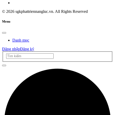
©
2026
sgkphattriennangluc.vn. All Rights Reserved
Menu
Danh mục
Đăng nhập
Đăng ký