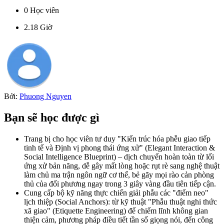
0
Học viên
2.18
Giờ
Bởi:
Phuong Nguyen
Bạn sẽ học được gì
Trang bị cho học viên tư duy "Kiến trúc hóa phễu giao tiếp
tinh tế và Định vị phong thái ứng xử" (Elegant Interaction &
Social Intelligence Blueprint) – dịch chuyển hoàn toàn từ lối
ứng xử bản năng, dễ gây mất lòng hoặc rụt rè sang nghệ thuật
làm chủ ma trận ngôn ngữ cơ thể, bẻ gãy mọi rào cản phòng
thủ của đối phương ngay trong 3 giây vàng đầu tiên tiếp cận.
Cung cấp bộ kỹ năng thực chiến giải phẫu các "điểm neo"
lịch thiệp (Social Anchors): từ kỹ thuật "Phẫu thuật nghi thức
xã giao" (Etiquette Engineering) để chiếm lĩnh không gian
thiện cảm, phương pháp điều tiết tần số giọng nói, đến công