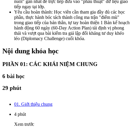
nuối" gần nhất để trực tiếp đưa vào "phẫu thuật" dữ liệu giao
tiếp ngay tại lớp.
Yêu cầu hoàn thành: Học viên cần tham gia đầy đủ các học
phần, thực hành bóc tách thành công ma trận "điểm mù"
trong giao tiếp của bản thân, tự tay hoàn thiện 1 Bản kế hoạch
hành động 60 ngày (60-Day Action Plan) tái định vị phong
thái và vượt qua bài kiểm tra giả lập đối kháng tư duy khéo
léo (Diplomacy Challenge) cuối khóa.
Nội dung khóa học
PHẦN 01: CÁC KHÁI NIỆM CHUNG
6
bài học
29 phút
01. Giới thiệu chung
4 phút
Xem trước