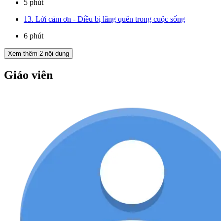
5 phút
13. Lời cảm ơn - Điều bị lãng quên trong cuộc sống
6 phút
Xem thêm
2
nội dung
Giáo viên