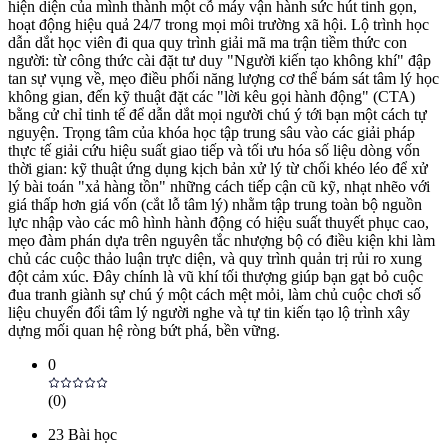
hiện diện của mình thành một cỗ máy vận hành sức hút tinh gọn,
hoạt động hiệu quả 24/7 trong mọi môi trường xã hội. Lộ trình học
dẫn dắt học viên đi qua quy trình giải mã ma trận tiềm thức con
người: từ công thức cài đặt tư duy "Người kiến tạo không khí" đập
tan sự vụng về, mẹo điều phối năng lượng cơ thể bám sát tâm lý học
không gian, đến kỹ thuật đặt các "lời kêu gọi hành động" (CTA)
bằng cử chỉ tinh tế để dẫn dắt mọi người chú ý tới bạn một cách tự
nguyện. Trọng tâm của khóa học tập trung sâu vào các giải pháp
thực tế giải cứu hiệu suất giao tiếp và tối ưu hóa số liệu dòng vốn
thời gian: kỹ thuật ứng dụng kịch bản xử lý từ chối khéo léo để xử
lý bài toán "xả hàng tồn" những cách tiếp cận cũ kỹ, nhạt nhẽo với
giá thấp hơn giá vốn (cắt lỗ tâm lý) nhằm tập trung toàn bộ nguồn
lực nhập vào các mô hình hành động có hiệu suất thuyết phục cao,
mẹo đàm phán dựa trên nguyên tắc nhượng bộ có điều kiện khi làm
chủ các cuộc thảo luận trực diện, và quy trình quản trị rủi ro xung
đột cảm xúc. Đây chính là vũ khí tối thượng giúp bạn gạt bỏ cuộc
đua tranh giành sự chú ý một cách mệt mỏi, làm chủ cuộc chơi số
liệu chuyển đổi tâm lý người nghe và tự tin kiến tạo lộ trình xây
dựng mối quan hệ ròng bứt phá, bền vững.
0
(
0
)
23
Bài học