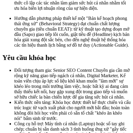
thức cô lập các tác nhân làm giảm sức hút cá nhân nhằm tối
ưu hóa biên lợi nhuận ròng của sự hiện diện.
Hướng dẫn phương pháp thiết kế một "Bản kế hoạch phong
thái ứng xử" (Behavioral Strategy) đạt chuẩn chất lượng
chuyên gia (tiêu chuẩn EEAT): từ kỹ thuật tạo dựng đoạn mở
đầu (Sapo) giao tiếp lôi cuốn, giật tiêu đề (Headline) kịch bản
hóa giải xung đột sắc bén, cho đến nghệ thuật hệ thống hóa
các tín hiệu thanh lịch bằng sơ đồ tư duy (Actionable Guide).
Yêu cầu khóa học
Đối tượng tham gia: Senior SEO Content Chuyên gia cần mở
rộng kỹ năng giao tiếp ngách cá nhân, Digital Marketer, Kế
toán viên chịu áp lực số liệu khô khan muốn "làm mới" sự
khéo léo trong môi trường làm việc, hoặc bất kỳ ai đang cảm
thấy thiếu kết nối, hay gặp xung đột trong giao tiếp và muốn
sở hữu chiếc la bàn chiến lược để gia tăng sức hút cá nhân.
Kiến thức nền tảng: Khóa học được thiết kế thực chiến và cấu
trúc logic từ vạch xuất phát cho người mới bắt đầu; hoàn toàn
không đòi hỏi học viên phải có sẵn tố chất "khéo ăn khéo
nói" bẩm sinh từ trước.
Công cụ hỗ trợ: Máy tính cá nhân (Laptop) hoặc sổ tay ghi
chép; chuẩn bị sẵn danh sách 3 tình huống ứng xử "gây tiếc