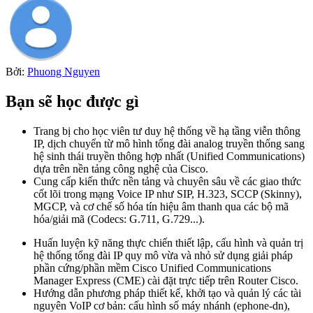
Bởi:
Phuong Nguyen
Bạn sẽ học được gì
Trang bị cho học viên tư duy hệ thống về hạ tầng viễn thông
IP, dịch chuyển từ mô hình tổng đài analog truyền thống sang
hệ sinh thái truyền thông hợp nhất (Unified Communications)
dựa trên nền tảng công nghệ của Cisco.
Cung cấp kiến thức nền tảng và chuyên sâu về các giao thức
cốt lõi trong mạng Voice IP như SIP, H.323, SCCP (Skinny),
MGCP, và cơ chế số hóa tín hiệu âm thanh qua các bộ mã
hóa/giải mã (Codecs: G.711, G.729...).
Huấn luyện kỹ năng thực chiến thiết lập, cấu hình và quản trị
hệ thống tổng đài IP quy mô vừa và nhỏ sử dụng giải pháp
phần cứng/phần mềm Cisco Unified Communications
Manager Express (CME) cài đặt trực tiếp trên Router Cisco.
Hướng dẫn phương pháp thiết kế, khởi tạo và quản lý các tài
nguyên VoIP cơ bản: cấu hình số máy nhánh (ephone-dn),