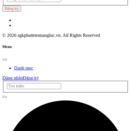
Đăng ký
©
2026
sgkphattriennangluc.vn. All Rights Reserved
Menu
Danh mục
Đăng nhập
Đăng ký