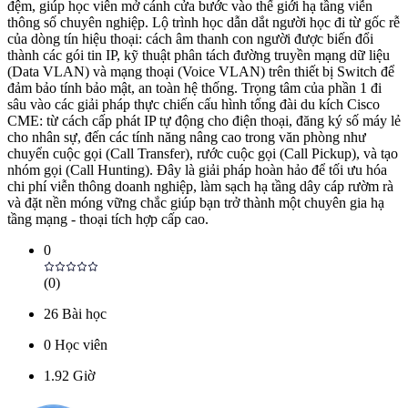
đệm, giúp học viên mở cánh cửa bước vào thế giới hạ tầng viễn
thông số chuyên nghiệp. Lộ trình học dẫn dắt người học đi từ gốc rễ
của dòng tín hiệu thoại: cách âm thanh con người được biến đổi
thành các gói tin IP, kỹ thuật phân tách đường truyền mạng dữ liệu
(Data VLAN) và mạng thoại (Voice VLAN) trên thiết bị Switch để
đảm bảo tính bảo mật, an toàn hệ thống. Trọng tâm của phần 1 đi
sâu vào các giải pháp thực chiến cấu hình tổng đài du kích Cisco
CME: từ cách cấp phát IP tự động cho điện thoại, đăng ký số máy lẻ
cho nhân sự, đến các tính năng nâng cao trong văn phòng như
chuyển cuộc gọi (Call Transfer), rước cuộc gọi (Call Pickup), và tạo
nhóm gọi (Call Hunting). Đây là giải pháp hoàn hảo để tối ưu hóa
chi phí viễn thông doanh nghiệp, làm sạch hạ tầng dây cáp rườm rà
và đặt nền móng vững chắc giúp bạn trở thành một chuyên gia hạ
tầng mạng - thoại tích hợp cấp cao.
0
(
0
)
26
Bài học
0
Học viên
1.92
Giờ