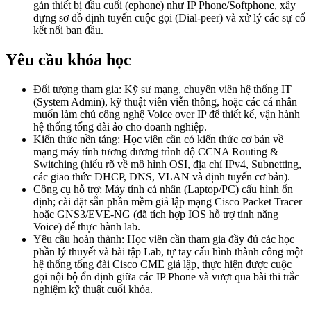
gán thiết bị đầu cuối (ephone) như IP Phone/Softphone, xây
dựng sơ đồ định tuyến cuộc gọi (Dial-peer) và xử lý các sự cố
kết nối ban đầu.
Yêu cầu khóa học
Đối tượng tham gia: Kỹ sư mạng, chuyên viên hệ thống IT
(System Admin), kỹ thuật viên viễn thông, hoặc các cá nhân
muốn làm chủ công nghệ Voice over IP để thiết kế, vận hành
hệ thống tổng đài ảo cho doanh nghiệp.
Kiến thức nền tảng: Học viên cần có kiến thức cơ bản về
mạng máy tính tương đương trình độ CCNA Routing &
Switching (hiểu rõ về mô hình OSI, địa chỉ IPv4, Subnetting,
các giao thức DHCP, DNS, VLAN và định tuyến cơ bản).
Công cụ hỗ trợ: Máy tính cá nhân (Laptop/PC) cấu hình ổn
định; cài đặt sẵn phần mềm giả lập mạng Cisco Packet Tracer
hoặc GNS3/EVE-NG (đã tích hợp IOS hỗ trợ tính năng
Voice) để thực hành lab.
Yêu cầu hoàn thành: Học viên cần tham gia đầy đủ các học
phần lý thuyết và bài tập Lab, tự tay cấu hình thành công một
hệ thống tổng đài Cisco CME giả lập, thực hiện được cuộc
gọi nội bộ ổn định giữa các IP Phone và vượt qua bài thi trắc
nghiệm kỹ thuật cuối khóa.