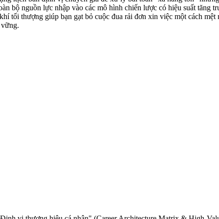
g toàn bộ nguồn lực nhập vào các mô hình chiến lược có hiệu suất tăn
ũ khí tối thượng giúp bạn gạt bỏ cuộc đua rải đơn xin việc một cách mệt
n vững.
 Định vị thương hiệu cá nhân" (Career Architecture Matrix & High-Valu