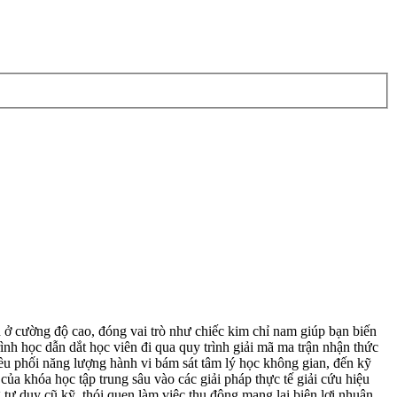
cường độ cao, đóng vai trò như chiếc kim chỉ nam giúp bạn biến
nh học dẫn dắt học viên đi qua quy trình giải mã ma trận nhận thức
điều phối năng lượng hành vi bám sát tâm lý học không gian, đến kỹ
ủa khóa học tập trung sâu vào các giải pháp thực tế giải cứu hiệu
 tư duy cũ kỹ, thói quen làm việc thụ động mang lại biên lợi nhuận