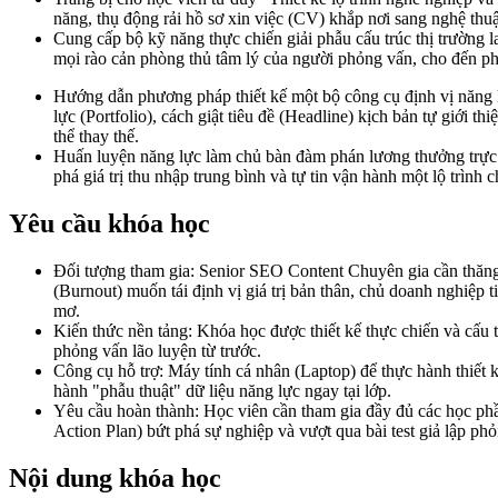
năng, thụ động rải hồ sơ xin việc (CV) khắp nơi sang nghệ thu
Cung cấp bộ kỹ năng thực chiến giải phẫu cấu trúc thị trường l
mọi rào cản phòng thủ tâm lý của người phỏng vấn, cho đến phư
Hướng dẫn phương pháp thiết kế một bộ công cụ định vị năng l
lực (Portfolio), cách giật tiêu đề (Headline) kịch bản tự giới
thể thay thế.
Huấn luyện năng lực làm chủ bàn đàm phán lương thưởng trực di
phá giá trị thu nhập trung bình và tự tin vận hành một lộ trìn
Yêu cầu khóa học
Đối tượng tham gia: Senior SEO Content Chuyên gia cần thăng
(Burnout) muốn tái định vị giá trị bản thân, chủ doanh nghiệp
mơ.
Kiến thức nền tảng: Khóa học được thiết kế thực chiến và cấu 
phỏng vấn lão luyện từ trước.
Công cụ hỗ trợ: Máy tính cá nhân (Laptop) để thực hành thiết k
hành "phẫu thuật" dữ liệu năng lực ngay tại lớp.
Yêu cầu hoàn thành: Học viên cần tham gia đầy đủ các học phầ
Action Plan) bứt phá sự nghiệp và vượt qua bài test giả lập ph
Nội dung khóa học