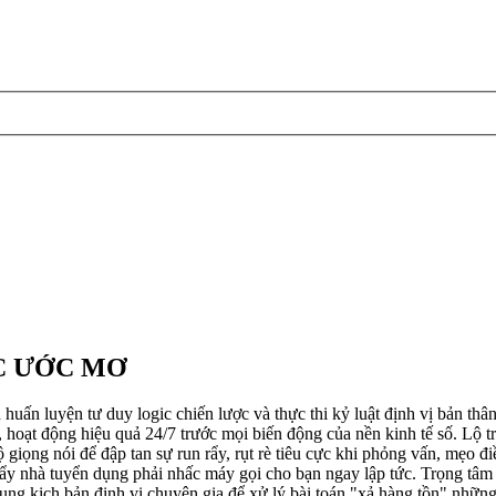
C ƯỚC MƠ
n tư duy logic chiến lược và thực thi kỷ luật định vị bản thân ở 
oạt động hiệu quả 24/7 trước mọi biến động của nền kinh tế số. Lộ trì
ộ giọng nói để đập tan sự run rẩy, rụt rè tiêu cực khi phỏng vấn, mẹo 
ẩy nhà tuyển dụng phải nhấc máy gọi cho bạn ngay lập tức. Trọng tâm c
 dụng kịch bản định vị chuyên gia để xử lý bài toán "xả hàng tồn" những