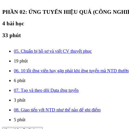
PHẦN 02: ỨNG TUYỂN HIỆU QUẢ (CÔNG NGHI
4
bài học
33 phút
05. Chuẩn bị hồ sơ và viết CV thuyết phục
19 phút
06. 10 lỗi ứng viên hay gặp phải khi ứng tuyển mà NTD thường
6 phút
07. Tạo và theo dõi Data ứng tuyển
3 phút
08. Giao tiếp với NTD như thế nào để ghi điểm
5 phút