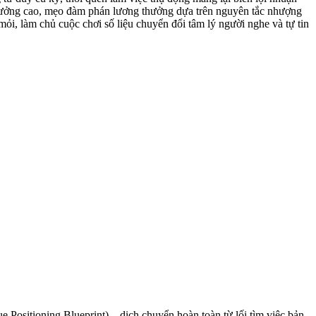
g trưởng cao, mẹo đàm phán lương thưởng dựa trên nguyên tắc nhượng
 mỏi, làm chủ cuộc chơi số liệu chuyển đổi tâm lý người nghe và tự tin
e Positioning Blueprint) – dịch chuyển hoàn toàn từ lối tìm việc bản