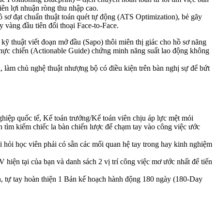
iên lợi nhuận ròng thu nhập cao.
ồ sơ đạt chuẩn thuật toán quét tự động (ATS Optimization), bẻ gãy
 vàng đầu tiên đối thoại Face-to-Face.
ỹ thuật viết đoạn mở đầu (Sapo) thôi miên thị giác cho hồ sơ năng
ng thực chiến (Actionable Guide) chứng minh năng suất lao động không
, làm chủ nghệ thuật nhượng bộ có điều kiện trên bàn nghị sự để bứt
iệp quốc tế, Kế toán trưởng/Kế toán viên chịu áp lực mệt mỏi
n tìm kiếm chiếc la bàn chiến lược để chạm tay vào công việc ước
i hỏi học viên phải có sẵn các mối quan hệ tay trong hay kinh nghiệm
 hiện tại của bạn và danh sách 2 vị trí công việc mơ ước nhất để tiến
ân, tự tay hoàn thiện 1 Bản kế hoạch hành động 180 ngày (180-Day