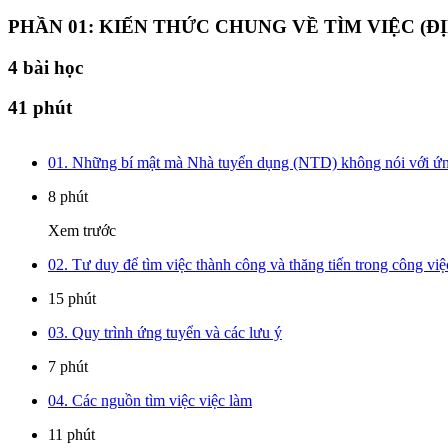
PHẦN 01: KIẾN THỨC CHUNG VỀ TÌM VIỆC (ĐỊ
4
bài học
41 phút
01. Những bí mật mà Nhà tuyển dụng (NTD) không nói với ứn
8 phút
Xem trước
02. Tư duy để tìm việc thành công và thăng tiến trong công việ
15 phút
03. Quy trình ứng tuyển và các lưu ý
7 phút
04. Các nguồn tìm việc việc làm
11 phút