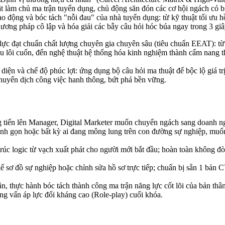
ật làm chủ ma trận tuyển dụng, chủ động săn đón các cơ hội ngách có b
ao động và bóc tách "nỗi đau" của nhà tuyển dụng: từ kỹ thuật tối ưu h
ơng pháp cô lập và hóa giải các bẫy câu hỏi hóc búa ngay trong 3 giây
ực đạt chuẩn chất lượng chuyên gia chuyên sâu (tiêu chuẩn EEAT): từ k
 thiệu lôi cuốn, đến nghệ thuật hệ thống hóa kinh nghiệm thành cẩm na
ện và chế độ phúc lợi: ứng dụng bộ câu hỏi ma thuật để bộc lộ giá trị
h chuyển dịch công việc hanh thông, bứt phá bền vững.
 tiến lên Manager, Digital Marketer muốn chuyển ngách sang doanh ngh
 tinh gọn hoặc bất kỳ ai đang mông lung trên con đường sự nghiệp, muố
trúc logic từ vạch xuất phát cho người mới bắt đầu; hoàn toàn không đò
ế sơ đồ sự nghiệp hoặc chỉnh sửa hồ sơ trực tiếp; chuẩn bị sẵn 1 bản CV
n, thực hành bóc tách thành công ma trận năng lực cốt lõi của bản th
ỏng vấn áp lực đối kháng cao (Role-play) cuối khóa.