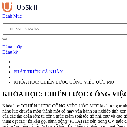
Danh Mục
Đăng nhập
Đăng ký
PHÁT TRIỂN CÁ NHÂN
KHÓA HỌC: CHIẾN LƯỢC CÔNG VIỆC ƯỚC MƠ
KHÓA HỌC: CHIẾN LƯỢC CÔNG VIỆ
Khóa học "CHIẾN LƯỢC CÔNG VIỆC ƯỚC MƠ" là chương trình huấn luyệ
năng lực chuyên môn thành một cỗ máy vận hành sự nghiệp tinh gọn, h
của các tập đoàn lớn: từ công thức kiểm soát tốc độ nhả chữ và cao đ
thuật đặt các "lời kêu gọi hành động" (CTA) sắc bén trong CV thúc đ
suất sự nghiệp và tối ưu hóa số liệu dòng tiền cá nhân: kỹ thuật ứng