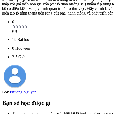
thấp với giá thấp hơn giá vốn (cắt lỗ định hướng sai) nhằm tập trun
bộ có điều kiện, và quy trình quản trị rủi ro thử việc. Đây chính là v
kiến tạo lộ trình thăng tiến ròng bứt phá, hanh thông và phát triển bề
0
(
0
)
19
Bài học
0
Học viên
2.5
Giờ
Bởi:
Phuong Nguyen
Bạn sẽ học được gì
Trang bị cho học viên tư duy "Thiết kế lộ trình nghề nghiệp và