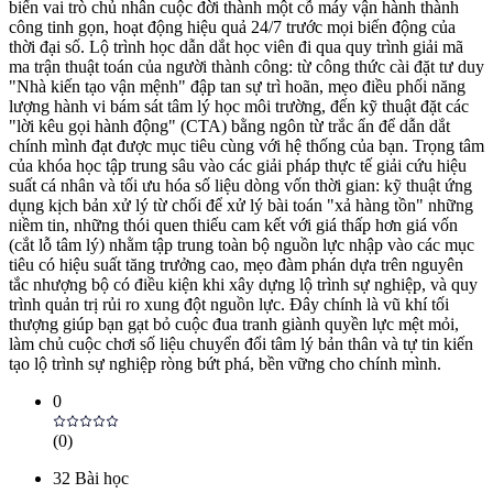
biến vai trò chủ nhân cuộc đời thành một cỗ máy vận hành thành
công tinh gọn, hoạt động hiệu quả 24/7 trước mọi biến động của
thời đại số. Lộ trình học dẫn dắt học viên đi qua quy trình giải mã
ma trận thuật toán của người thành công: từ công thức cài đặt tư duy
"Nhà kiến tạo vận mệnh" đập tan sự trì hoãn, mẹo điều phối năng
lượng hành vi bám sát tâm lý học môi trường, đến kỹ thuật đặt các
"lời kêu gọi hành động" (CTA) bằng ngôn từ trắc ẩn để dẫn dắt
chính mình đạt được mục tiêu cùng với hệ thống của bạn. Trọng tâm
của khóa học tập trung sâu vào các giải pháp thực tế giải cứu hiệu
suất cá nhân và tối ưu hóa số liệu dòng vốn thời gian: kỹ thuật ứng
dụng kịch bản xử lý từ chối để xử lý bài toán "xả hàng tồn" những
niềm tin, những thói quen thiếu cam kết với giá thấp hơn giá vốn
(cắt lỗ tâm lý) nhằm tập trung toàn bộ nguồn lực nhập vào các mục
tiêu có hiệu suất tăng trưởng cao, mẹo đàm phán dựa trên nguyên
tắc nhượng bộ có điều kiện khi xây dựng lộ trình sự nghiệp, và quy
trình quản trị rủi ro xung đột nguồn lực. Đây chính là vũ khí tối
thượng giúp bạn gạt bỏ cuộc đua tranh giành quyền lực mệt mỏi,
làm chủ cuộc chơi số liệu chuyển đổi tâm lý bản thân và tự tin kiến
tạo lộ trình sự nghiệp ròng bứt phá, bền vững cho chính mình.
0
(
0
)
32
Bài học