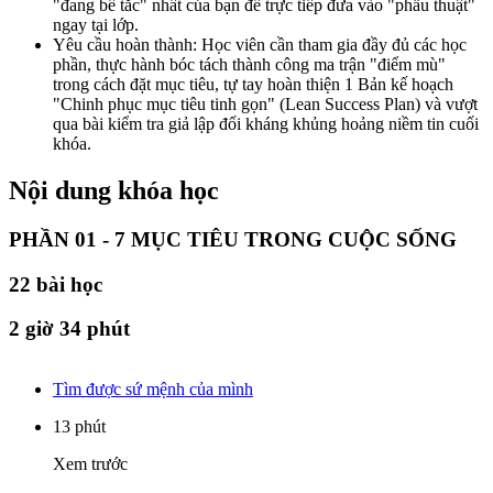
"đang bế tắc" nhất của bạn để trực tiếp đưa vào "phẫu thuật"
ngay tại lớp.
Yêu cầu hoàn thành: Học viên cần tham gia đầy đủ các học
phần, thực hành bóc tách thành công ma trận "điểm mù"
trong cách đặt mục tiêu, tự tay hoàn thiện 1 Bản kế hoạch
"Chinh phục mục tiêu tinh gọn" (Lean Success Plan) và vượt
qua bài kiểm tra giả lập đối kháng khủng hoảng niềm tin cuối
khóa.
Nội dung khóa học
PHẦN 01 - 7 MỤC TIÊU TRONG CUỘC SỐNG
22
bài học
2 giờ 34 phút
Tìm được sứ mệnh của mình
13 phút
Xem trước