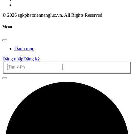
©
2026
sgkphattriennangluc.vn. All Rights Reserved
Menu
Danh mục
Đăng nhập
Đăng ký