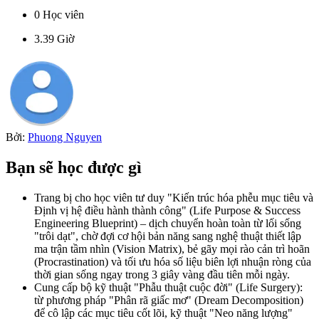
0
Học viên
3.39
Giờ
Bởi:
Phuong Nguyen
Bạn sẽ học được gì
Trang bị cho học viên tư duy "Kiến trúc hóa phễu mục tiêu và
Định vị hệ điều hành thành công" (Life Purpose & Success
Engineering Blueprint) – dịch chuyển hoàn toàn từ lối sống
"trôi dạt", chờ đợi cơ hội bản năng sang nghệ thuật thiết lập
ma trận tầm nhìn (Vision Matrix), bẻ gãy mọi rào cản trì hoãn
(Procrastination) và tối ưu hóa số liệu biên lợi nhuận ròng của
thời gian sống ngay trong 3 giây vàng đầu tiên mỗi ngày.
Cung cấp bộ kỹ thuật "Phẫu thuật cuộc đời" (Life Surgery):
từ phương pháp "Phân rã giấc mơ" (Dream Decomposition)
để cô lập các mục tiêu cốt lõi, kỹ thuật "Neo năng lượng"