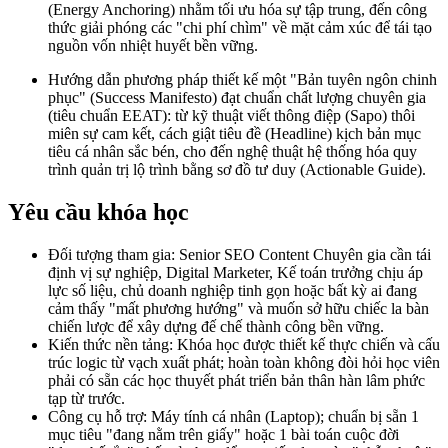
(Energy Anchoring) nhằm tối ưu hóa sự tập trung, đến công
thức giải phóng các "chi phí chìm" về mặt cảm xúc để tái tạo
nguồn vốn nhiệt huyết bền vững.
Hướng dẫn phương pháp thiết kế một "Bản tuyên ngôn chinh
phục" (Success Manifesto) đạt chuẩn chất lượng chuyên gia
(tiêu chuẩn EEAT): từ kỹ thuật viết thông điệp (Sapo) thôi
miên sự cam kết, cách giật tiêu đề (Headline) kịch bản mục
tiêu cá nhân sắc bén, cho đến nghệ thuật hệ thống hóa quy
trình quản trị lộ trình bằng sơ đồ tư duy (Actionable Guide).
Yêu cầu khóa học
Đối tượng tham gia: Senior SEO Content Chuyên gia cần tái
định vị sự nghiệp, Digital Marketer, Kế toán trưởng chịu áp
lực số liệu, chủ doanh nghiệp tinh gọn hoặc bất kỳ ai đang
cảm thấy "mất phương hướng" và muốn sở hữu chiếc la bàn
chiến lược để xây dựng đế chế thành công bền vững.
Kiến thức nền tảng: Khóa học được thiết kế thực chiến và cấu
trúc logic từ vạch xuất phát; hoàn toàn không đòi hỏi học viên
phải có sẵn các học thuyết phát triển bản thân hàn lâm phức
tạp từ trước.
Công cụ hỗ trợ: Máy tính cá nhân (Laptop); chuẩn bị sẵn 1
mục tiêu "đang nằm trên giấy" hoặc 1 bài toán cuộc đời