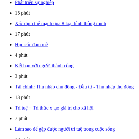
Phát triển sự nghiệp
15 phút
Xác định thế mạnh qua 8 loại hình thông minh
17 phút
Học các đam mê
4 phút
Kết bạn với người thành công
3 phút
Tài chính: Thu nhập chủ động - Đầu tư - Thu nhập thụ động
13 phút
Trí tuệ = Tri thức x tạo giá trị cho xã hội
7 phút
Làm sao để gặp được người trí tuệ trong cuộc sống