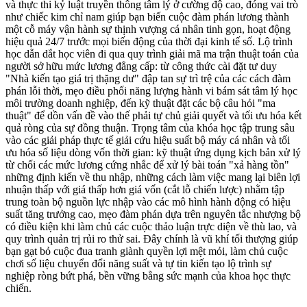
và thực thi kỷ luật truyền thông tâm lý ở cường độ cao, đóng vai trò
như chiếc kim chỉ nam giúp bạn biến cuộc đàm phán lương thành
một cỗ máy vận hành sự thịnh vượng cá nhân tinh gọn, hoạt động
hiệu quả 24/7 trước mọi biến động của thời đại kinh tế số. Lộ trình
học dẫn dắt học viên đi qua quy trình giải mã ma trận thuật toán của
người sở hữu mức lương đẳng cấp: từ công thức cài đặt tư duy
"Nhà kiến tạo giá trị thặng dư" đập tan sự trì trệ của các cách đàm
phán lỗi thời, mẹo điều phối năng lượng hành vi bám sát tâm lý học
môi trường doanh nghiệp, đến kỹ thuật đặt các bộ câu hỏi "ma
thuật" để dồn vấn đề vào thế phải tự chủ giải quyết và tối ưu hóa kết
quả ròng của sự đồng thuận. Trọng tâm của khóa học tập trung sâu
vào các giải pháp thực tế giải cứu hiệu suất bộ máy cá nhân và tối
ưu hóa số liệu dòng vốn thời gian: kỹ thuật ứng dụng kịch bản xử lý
từ chối các mức lương cứng nhắc để xử lý bài toán "xả hàng tồn"
những định kiến về thu nhập, những cách làm việc mang lại biên lợi
nhuận thấp với giá thấp hơn giá vốn (cắt lỗ chiến lược) nhằm tập
trung toàn bộ nguồn lực nhập vào các mô hình hành động có hiệu
suất tăng trưởng cao, mẹo đàm phán dựa trên nguyên tắc nhượng bộ
có điều kiện khi làm chủ các cuộc thảo luận trực diện về thù lao, và
quy trình quản trị rủi ro thử sai. Đây chính là vũ khí tối thượng giúp
bạn gạt bỏ cuộc đua tranh giành quyền lợi mệt mỏi, làm chủ cuộc
chơi số liệu chuyển đổi năng suất và tự tin kiến tạo lộ trình sự
nghiệp ròng bứt phá, bền vững bằng sức mạnh của khoa học thực
chiến.