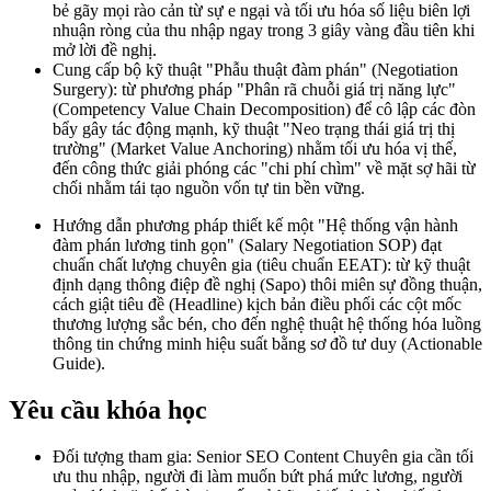
bẻ gãy mọi rào cản từ sự e ngại và tối ưu hóa số liệu biên lợi
nhuận ròng của thu nhập ngay trong 3 giây vàng đầu tiên khi
mở lời đề nghị.
Cung cấp bộ kỹ thuật "Phẫu thuật đàm phán" (Negotiation
Surgery): từ phương pháp "Phân rã chuỗi giá trị năng lực"
(Competency Value Chain Decomposition) để cô lập các đòn
bẩy gây tác động mạnh, kỹ thuật "Neo trạng thái giá trị thị
trường" (Market Value Anchoring) nhằm tối ưu hóa vị thế,
đến công thức giải phóng các "chi phí chìm" về mặt sợ hãi từ
chối nhằm tái tạo nguồn vốn tự tin bền vững.
Hướng dẫn phương pháp thiết kế một "Hệ thống vận hành
đàm phán lương tinh gọn" (Salary Negotiation SOP) đạt
chuẩn chất lượng chuyên gia (tiêu chuẩn EEAT): từ kỹ thuật
định dạng thông điệp đề nghị (Sapo) thôi miên sự đồng thuận,
cách giật tiêu đề (Headline) kịch bản điều phối các cột mốc
thương lượng sắc bén, cho đến nghệ thuật hệ thống hóa luồng
thông tin chứng minh hiệu suất bằng sơ đồ tư duy (Actionable
Guide).
Yêu cầu khóa học
Đối tượng tham gia: Senior SEO Content Chuyên gia cần tối
ưu thu nhập, người đi làm muốn bứt phá mức lương, người