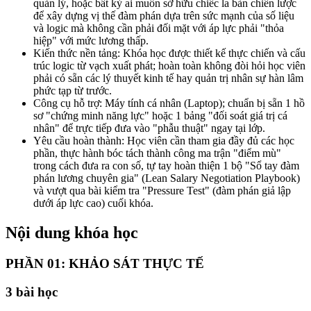
quản lý, hoặc bất kỳ ai muốn sở hữu chiếc la bàn chiến lược
để xây dựng vị thế đàm phán dựa trên sức mạnh của số liệu
và logic mà không cần phải đối mặt với áp lực phải "thỏa
hiệp" với mức lương thấp.
Kiến thức nền tảng: Khóa học được thiết kế thực chiến và cấu
trúc logic từ vạch xuất phát; hoàn toàn không đòi hỏi học viên
phải có sẵn các lý thuyết kinh tế hay quản trị nhân sự hàn lâm
phức tạp từ trước.
Công cụ hỗ trợ: Máy tính cá nhân (Laptop); chuẩn bị sẵn 1 hồ
sơ "chứng minh năng lực" hoặc 1 bảng "đối soát giá trị cá
nhân" để trực tiếp đưa vào "phẫu thuật" ngay tại lớp.
Yêu cầu hoàn thành: Học viên cần tham gia đầy đủ các học
phần, thực hành bóc tách thành công ma trận "điểm mù"
trong cách đưa ra con số, tự tay hoàn thiện 1 bộ "Sổ tay đàm
phán lương chuyên gia" (Lean Salary Negotiation Playbook)
và vượt qua bài kiểm tra "Pressure Test" (đàm phán giả lập
dưới áp lực cao) cuối khóa.
Nội dung khóa học
PHẦN 01: KHẢO SÁT THỰC TẾ
3
bài học