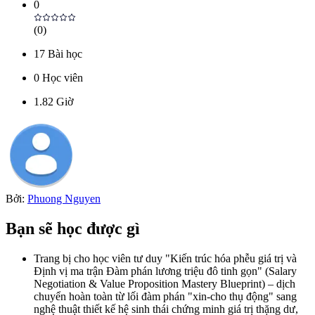
0
(
0
)
17
Bài học
0
Học viên
1.82
Giờ
Bởi:
Phuong Nguyen
Bạn sẽ học được gì
Trang bị cho học viên tư duy "Kiến trúc hóa phễu giá trị và
Định vị ma trận Đàm phán lương triệu đô tinh gọn" (Salary
Negotiation & Value Proposition Mastery Blueprint) – dịch
chuyển hoàn toàn từ lối đàm phán "xin-cho thụ động" sang
nghệ thuật thiết kế hệ sinh thái chứng minh giá trị thặng dư,