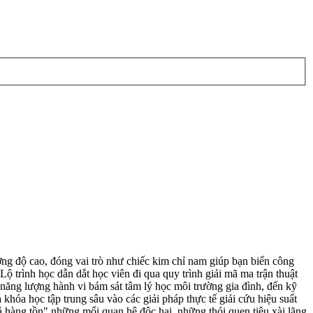
 độ cao, đóng vai trò như chiếc kim chỉ nam giúp bạn biến công
ộ trình học dẫn dắt học viên đi qua quy trình giải mã ma trận thuật
 năng lượng hành vi bám sát tâm lý học môi trường gia đình, đến kỹ
 khóa học tập trung sâu vào các giải pháp thực tế giải cứu hiệu suất
xả hàng tồn" những mối quan hệ độc hại, những thói quen tiêu xài lãng