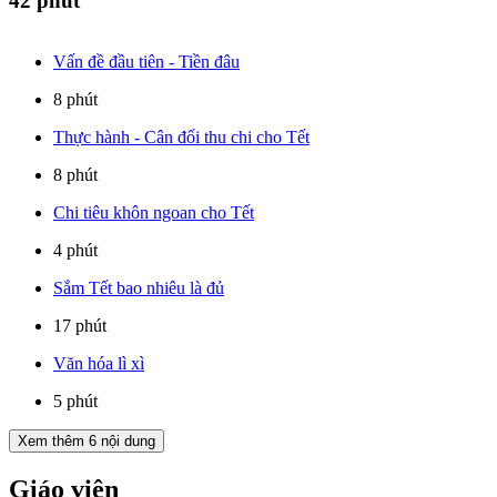
42 phút
Vấn đề đầu tiên - Tiền đâu
8 phút
Thực hành - Cân đối thu chi cho Tết
8 phút
Chi tiêu khôn ngoan cho Tết
4 phút
Sắm Tết bao nhiêu là đủ
17 phút
Văn hóa lì xì
5 phút
Xem thêm
6
nội dung
Giáo viên