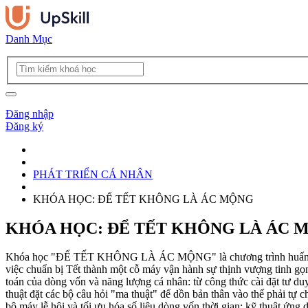
Danh Mục
Đăng nhập
Đăng ký
PHÁT TRIỂN CÁ NHÂN
KHÓA HỌC: ĐỂ TẾT KHÔNG LÀ ÁC MỘNG
KHÓA HỌC: ĐỂ TẾT KHÔNG LÀ ÁC 
Khóa học "ĐỂ TẾT KHÔNG LÀ ÁC MỘNG" là chương trình huấn luyện tư
việc chuẩn bị Tết thành một cỗ máy vận hành sự thịnh vượng tinh gọn,
toán của dòng vốn và năng lượng cá nhân: từ công thức cài đặt tư du
thuật đặt các bộ câu hỏi "ma thuật" để dồn bản thân vào thế phải tự ch
bộ máy lễ hội và tối ưu hóa số liệu dòng vốn thời gian: kỹ thuật ứng