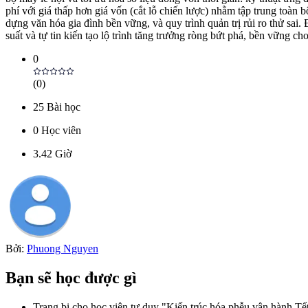
phí với giá thấp hơn giá vốn (cắt lỗ chiến lược) nhằm tập trung toà
dựng văn hóa gia đình bền vững, và quy trình quản trị rủi ro thử sai
suất và tự tin kiến tạo lộ trình tăng trưởng ròng bứt phá, bền vững ch
0
(
0
)
25
Bài học
0
Học viên
3.42
Giờ
Bởi:
Phuong Nguyen
Bạn sẽ học được gì
Trang bị cho học viên tư duy "Kiến trúc hóa phễu vận hành Tết