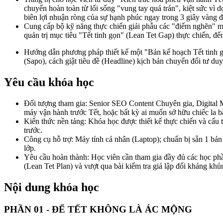
chuyển hoàn toàn từ lối sống "vung tay quá trán", kiệt sức vì d
biên lợi nhuận ròng của sự hạnh phúc ngay trong 3 giây vàng đầ
Cung cấp bộ kỹ năng thực chiến giải phẫu các "điểm nghẽn" mùa
quản trị mục tiêu "Tết tinh gọn" (Lean Tet Gap) thực chiến, đ
Hướng dẫn phương pháp thiết kế một "Bản kế hoạch Tết tinh gọ
(Sapo), cách giật tiêu đề (Headline) kịch bản chuyển đổi tư du
Yêu cầu khóa học
Đối tượng tham gia: Senior SEO Content Chuyên gia, Digital Ma
máy vận hành trước Tết, hoặc bất kỳ ai muốn sở hữu chiếc la bà
Kiến thức nền tảng: Khóa học được thiết kế thực chiến và cấu t
trước.
Công cụ hỗ trợ: Máy tính cá nhân (Laptop); chuẩn bị sẵn 1 bản 
lớp.
Yêu cầu hoàn thành: Học viên cần tham gia đầy đủ các học phầ
(Lean Tet Plan) và vượt qua bài kiểm tra giả lập đối kháng khủ
Nội dung khóa học
PHẦN 01 - ĐỂ TẾT KHÔNG LÀ ÁC MỘNG