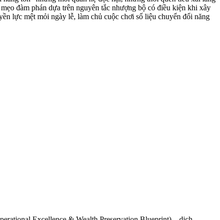
o, mẹo đàm phán dựa trên nguyên tắc nhượng bộ có điều kiện khi xây
uyền lực mệt mỏi ngày lễ, làm chủ cuộc chơi số liệu chuyển đổi năng
perational Excellence & Wealth Preservation Blueprint) – dịch