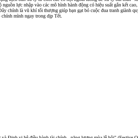
n bộ nguồn lực nhập vào các mô hình hành động có hiệu suất gắn kết ca
. Đây chính là vũ khí tối thượng giúp bạn gạt bỏ cuộc đua tranh giành q
o chính mình ngay trong dịp Tết.
 và Định vị hệ điều hành tài chính - năng lượng mùa lễ hội" (Festive O