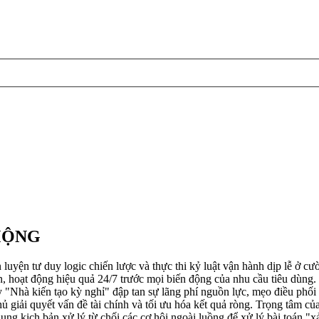
MỘNG
 duy logic chiến lược và thực thi kỷ luật vận hành dịp lễ ở cường
 hoạt động hiệu quả 24/7 trước mọi biến động của nhu cầu tiêu dùng. L
y "Nhà kiến tạo kỳ nghỉ" đập tan sự lãng phí nguồn lực, mẹo điều phối
ủ giải quyết vấn đề tài chính và tối ưu hóa kết quả ròng. Trọng tâm của
 dụng kịch bản xử lý từ chối các cơ hội ngoài luồng để xử lý bài toán "