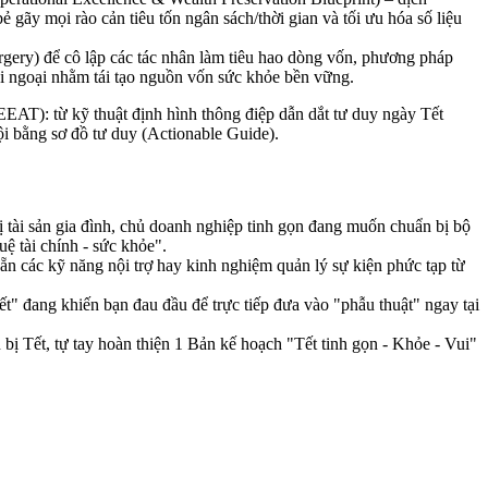
ẻ gãy mọi rào cản tiêu tốn ngân sách/thời gian và tối ưu hóa số liệu
rgery) để cô lập các tác nhân làm tiêu hao dòng vốn, phương pháp
ối ngoại nhằm tái tạo nguồn vốn sức khỏe bền vững.
EAT): từ kỹ thuật định hình thông điệp dẫn dắt tư duy ngày Tết
hội bằng sơ đồ tư duy (Actionable Guide).
ị tài sản gia đình, chủ doanh nghiệp tinh gọn đang muốn chuẩn bị bộ
ệ tài chính - sức khỏe".
sẵn các kỹ năng nội trợ hay kinh nghiệm quản lý sự kiện phức tạp từ
ết" đang khiến bạn đau đầu để trực tiếp đưa vào "phẫu thuật" ngay tại
ị Tết, tự tay hoàn thiện 1 Bản kế hoạch "Tết tinh gọn - Khỏe - Vui"