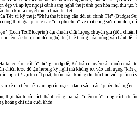
ọn dẹp và áp lực ngoại cảnh sang nghệ thuật tinh gọn hóa mọi thủ tục, b
u tiên khi ra quyết định chuẩn bị Tết.
 Tết: từ kỹ thuật "Phẫu thuật bảng cân đối tài chính Tết" (Budget Su
ến công thức giải phóng các "chi phí chìm" về mặt công sức dọn dẹp, đ
n" (Lean Tet Blueprint) đạt chuẩn chất lượng chuyên gia (tiêu chuẩn E
y chi tiêu sắc bén, cho đến nghệ thuật hệ thống hóa luồng vận hành lễ 
rketer cần "cắt lỗ" thời gian dịp lễ, Kế toán chuyên sâu muốn quản tr
n chiến lược để tận hưởng kỳ nghỉ mà không rơi vào tình trạng "kiệt qu
rúc logic từ vạch xuất phát; hoàn toàn không đòi hỏi học viên phải có 
sao kê chi tiêu Tết năm ngoái hoặc 1 danh sách các "phiền toái ngày T
n, thực hành bóc tách thành công ma trận "điểm mù" trong cách chuẩn b
ng hoảng chi tiêu cuối khóa.