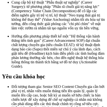
Cung cấp bộ kỹ thuật "Phẫu thuật sự nghiệp" (Career
Surgery): từ phương pháp "Phân rã chuỗi giá trị năng lực"
(Competency Value Chain Decomposition) để cô lập các
điểm nghẽn gây trì trệ vị trí, kỹ thuật "Neo trạng thái giá trị
không thể thay thế" (Value Anchoring) nhằm tối ưu hóa sự tin
tưởng, đến công thức giải phóng các "chi phí chìm" về mặt
làm việc rườm rà nhằm tái tạo nguồn vốn uy tín bền vững.
Hướng dẫn phương pháp thiết kế một "Hệ thống vận hành
thăng tiến tinh gọn" (Career Advancement SOP) đạt chuẩn
chất lượng chuyên gia (tiêu chuẩn EEAT): từ kỹ thuật định
dạng báo cáo (Sapo) thôi miên sự chú ý của lãnh đạo, cách
giật tiêu đề (Headline) kịch bản điều phối các tình huống đàm
phán lương thưởng sắc bén, cho đến nghệ thuật hệ thống hóa
luồng thông tin thành tích bằng sơ đồ tư duy (Actionable
Guide).
Yêu cầu khóa học
Đối tượng tham gia: Senior SEO Content Chuyên gia cần bứt
phá vị trí, nhân viên muốn thăng tiến lên quản lý, quản lý
muốn lên cấp cao, hoặc bất kỳ ai muốn sở hữu chiếc la bàn
chiến lược để xây dựng đế chế sự nghiệp cá nhân mà không
cần phải dùng đến các thủ thuật chính trị công sở tiêu cực.