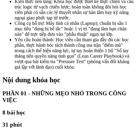
Kiến thức nền tảng: Khóa học được thiết kế thực chiến và cấu
trúc logic từ vạch chiến lược; hoàn toàn không đòi hỏi học
viên phải có sẵn các lý thuyết nhân sự hàn lâm hay kỹ năng
ngoại giao phức tạp từ trước.
Công cụ hỗ trợ: Máy tính cá nhân (Laptop); chuẩn bị sẵn 1
mục tiêu "đang bị bế tắc" hoặc 1 vị trí "đang làm bạn chán
nản" để trực tiếp đưa vào "phẫu thuật" ngay tại lớp.
Yêu cầu hoàn thành: Học viên cần tham gia đầy đủ các học
phần, thực hành bóc tách thành công ma trận "điểm mù"
trong cách thể hiện năng lực, tự tay hoàn thiện 1 bộ "Sổ tay
thăng tiến quyền năng tinh gọn" (Lean Career Playbook) và
vượt qua bài kiểm tra "Pressure Test" (phỏng vấn đối kháng
giả lập với lãnh đạo) cuối khóa.
Nội dung khóa học
PHẦN 01 - NHỮNG MẸO NHỎ TRONG CÔNG
VIỆC
8
bài học
31 phút