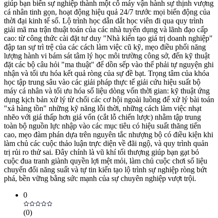
giúp bạn biến sự nghiệp thành một cỗ máy vận hành sự thịnh vượng
cá nhân tinh gọn, hoạt động hiệu quả 24/7 trước mọi biến động của
thời đại kinh tế số. Lộ trình học dẫn dắt học viên đi qua quy trình
giải mã ma trận thuật toán của các nhà tuyển dụng và lãnh đạo cấp
cao: từ công thức cài đặt tư duy "Nhà kiến tạo giá trị doanh nghiệp"
đập tan sự trì trệ của các cách làm việc cũ kỹ, mẹo điều phối năng
lượng hành vi bám sát tâm lý học môi trường công sở, đến kỹ thuật
đặt các bộ câu hỏi "ma thuật" để dồn sếp vào thế phải tự nguyện ghi
nhận và tối ưu hóa kết quả ròng của sự đề bạt. Trọng tâm của khóa
học tập trung sâu vào các giải pháp thực tế giải cứu hiệu suất bộ
máy cá nhân và tối ưu hóa số liệu dòng vốn thời gian: kỹ thuật ứng
dụng kịch bản xử lý từ chối các cơ hội ngoài luồng để xử lý bài toán
"xả hàng tồn" những kỹ năng lỗi thời, những cách làm việc nhạt
nhẽo với giá thấp hơn giá vốn (cắt lỗ chiến lược) nhằm tập trung
toàn bộ nguồn lực nhập vào các mục tiêu có hiệu suất thăng tiến
cao, mẹo đàm phán dựa trên nguyên tắc nhượng bộ có điều kiện khi
làm chủ các cuộc thảo luận trực diện về đãi ngộ, và quy trình quản
trị rủi ro thử sai. Đây chính là vũ khí tối thượng giúp bạn gạt bỏ
cuộc đua tranh giành quyền lợi mệt mỏi, làm chủ cuộc chơi số liệu
chuyển đổi năng suất và tự tin kiến tạo lộ trình sự nghiệp ròng bứt
phá, bền vững bằng sức mạnh của sự chuyên nghiệp vượt trội.
0
(
0
)