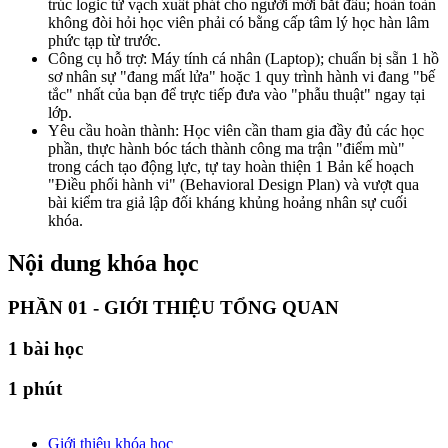
trúc logic từ vạch xuất phát cho người mới bắt đầu; hoàn toàn
không đòi hỏi học viên phải có bằng cấp tâm lý học hàn lâm
phức tạp từ trước.
Công cụ hỗ trợ: Máy tính cá nhân (Laptop); chuẩn bị sẵn 1 hồ
sơ nhân sự "đang mất lửa" hoặc 1 quy trình hành vi đang "bế
tắc" nhất của bạn để trực tiếp đưa vào "phẫu thuật" ngay tại
lớp.
Yêu cầu hoàn thành: Học viên cần tham gia đầy đủ các học
phần, thực hành bóc tách thành công ma trận "điểm mù"
trong cách tạo động lực, tự tay hoàn thiện 1 Bản kế hoạch
"Điều phối hành vi" (Behavioral Design Plan) và vượt qua
bài kiểm tra giả lập đối kháng khủng hoảng nhân sự cuối
khóa.
Nội dung khóa học
PHẦN 01 - GIỚI THIỆU TỔNG QUAN
1
bài học
1 phút
Giới thiệu khóa học