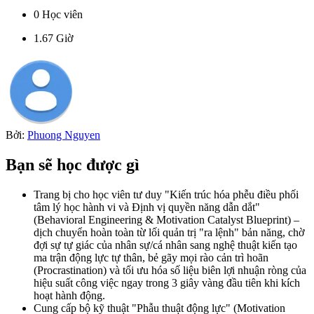
0
Học viên
1.67
Giờ
Bởi:
Phuong Nguyen
Bạn sẽ học được gì
Trang bị cho học viên tư duy "Kiến trúc hóa phễu điều phối
tâm lý học hành vi và Định vị quyền năng dẫn dắt"
(Behavioral Engineering & Motivation Catalyst Blueprint) –
dịch chuyển hoàn toàn từ lối quản trị "ra lệnh" bản năng, chờ
đợi sự tự giác của nhân sự/cá nhân sang nghệ thuật kiến tạo
ma trận động lực tự thân, bẻ gãy mọi rào cản trì hoãn
(Procrastination) và tối ưu hóa số liệu biên lợi nhuận ròng của
hiệu suất công việc ngay trong 3 giây vàng đầu tiên khi kích
hoạt hành động.
Cung cấp bộ kỹ thuật "Phẫu thuật động lực" (Motivation