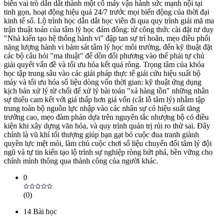
biến vai trò dẫn dắt thành một cỗ máy vận hành sức mạnh nội tại
tinh gọn, hoạt động hiệu quả 24/7 trước mọi biến động của thời đại
kinh tế số. Lộ trình học dẫn dắt học viên đi qua quy trình giải mã ma
trận thuật toán của tâm lý học đám đông: từ công thức cài đặt tư duy
"Nhà kiến tạo hệ thống hành vi" đập tan sự trì hoãn, mẹo điều phối
năng lượng hành vi bám sát tâm lý học môi trường, đến kỹ thuật đặt
các bộ câu hỏi "ma thuật" để dồn đối phương vào thế phải tự chủ
giải quyết vấn đề và tối ưu hóa kết quả ròng. Trọng tâm của khóa
học tập trung sâu vào các giải pháp thực tế giải cứu hiệu suất bộ
máy và tối ưu hóa số liệu dòng vốn thời gian: kỹ thuật ứng dụng
kịch bản xử lý từ chối để xử lý bài toán "xả hàng tồn" những nhân
sự thiếu cam kết với giá thấp hơn giá vốn (cắt lỗ tâm lý) nhằm tập
trung toàn bộ nguồn lực nhập vào các nhân sự có hiệu suất tăng
trưởng cao, mẹo đàm phán dựa trên nguyên tắc nhượng bộ có điều
kiện khi xây dựng văn hóa, và quy trình quản trị rủi ro thử sai. Đây
chính là vũ khí tối thượng giúp bạn gạt bỏ cuộc đua tranh giành
quyền lực mệt mỏi, làm chủ cuộc chơi số liệu chuyển đổi tâm lý đội
ngũ và tự tin kiến tạo lộ trình sự nghiệp ròng bứt phá, bền vững cho
chính mình thông qua thành công của người khác.
0
(
0
)
14
Bài học