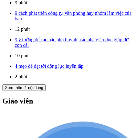
9 phút
9 cách phát triển công ty, văn phòng hay nhóm làm việc của
bạn
12 phút
9 ý tưởng để các bậc phụ huynh, các nhà giáo dục giúp đỡ
con cái
10 phút
4 mẹo để đạt tới động lực luyện tập
2 phút
Xem thêm
1
nội dung
Giáo viên