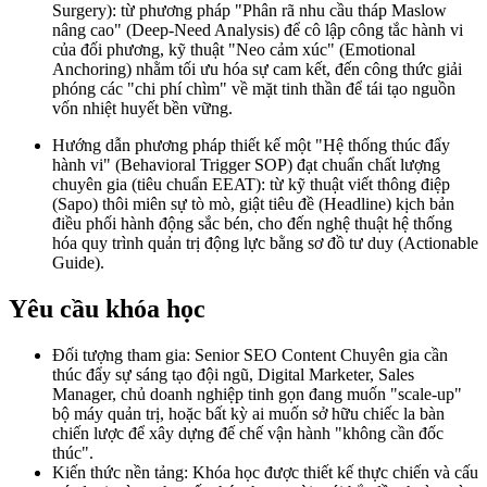
Surgery): từ phương pháp "Phân rã nhu cầu tháp Maslow
nâng cao" (Deep-Need Analysis) để cô lập công tắc hành vi
của đối phương, kỹ thuật "Neo cảm xúc" (Emotional
Anchoring) nhằm tối ưu hóa sự cam kết, đến công thức giải
phóng các "chi phí chìm" về mặt tinh thần để tái tạo nguồn
vốn nhiệt huyết bền vững.
Hướng dẫn phương pháp thiết kế một "Hệ thống thúc đẩy
hành vi" (Behavioral Trigger SOP) đạt chuẩn chất lượng
chuyên gia (tiêu chuẩn EEAT): từ kỹ thuật viết thông điệp
(Sapo) thôi miên sự tò mò, giật tiêu đề (Headline) kịch bản
điều phối hành động sắc bén, cho đến nghệ thuật hệ thống
hóa quy trình quản trị động lực bằng sơ đồ tư duy (Actionable
Guide).
Yêu cầu khóa học
Đối tượng tham gia: Senior SEO Content Chuyên gia cần
thúc đẩy sự sáng tạo đội ngũ, Digital Marketer, Sales
Manager, chủ doanh nghiệp tinh gọn đang muốn "scale-up"
bộ máy quản trị, hoặc bất kỳ ai muốn sở hữu chiếc la bàn
chiến lược để xây dựng đế chế vận hành "không cần đốc
thúc".
Kiến thức nền tảng: Khóa học được thiết kế thực chiến và cấu