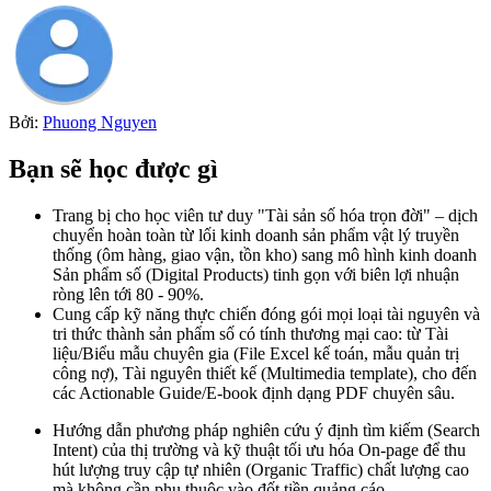
Bởi:
Phuong Nguyen
Bạn sẽ học được gì
Trang bị cho học viên tư duy "Tài sản số hóa trọn đời" – dịch
chuyển hoàn toàn từ lối kinh doanh sản phẩm vật lý truyền
thống (ôm hàng, giao vận, tồn kho) sang mô hình kinh doanh
Sản phẩm số (Digital Products) tinh gọn với biên lợi nhuận
ròng lên tới 80 - 90%.
Cung cấp kỹ năng thực chiến đóng gói mọi loại tài nguyên và
tri thức thành sản phẩm số có tính thương mại cao: từ Tài
liệu/Biểu mẫu chuyên gia (File Excel kế toán, mẫu quản trị
công nợ), Tài nguyên thiết kế (Multimedia template), cho đến
các Actionable Guide/E-book định dạng PDF chuyên sâu.
Hướng dẫn phương pháp nghiên cứu ý định tìm kiếm (Search
Intent) của thị trường và kỹ thuật tối ưu hóa On-page để thu
hút lượng truy cập tự nhiên (Organic Traffic) chất lượng cao
mà không cần phụ thuộc vào đốt tiền quảng cáo.