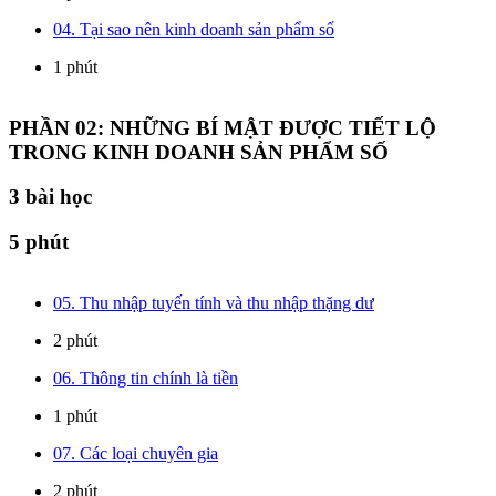
04. Tại sao nên kinh doanh sản phẩm số
1 phút
PHẦN 02: NHỮNG BÍ MẬT ĐƯỢC TIẾT LỘ
TRONG KINH DOANH SẢN PHẨM SỐ
3
bài học
5 phút
05. Thu nhập tuyến tính và thu nhập thặng dư
2 phút
06. Thông tin chính là tiền
1 phút
07. Các loại chuyên gia
2 phút