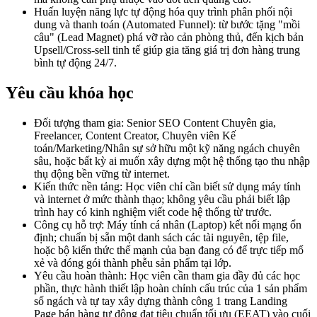
Huấn luyện năng lực tự động hóa quy trình phân phối nội
dung và thanh toán (Automated Funnel): từ bước tặng "mồi
câu" (Lead Magnet) phá vỡ rào cản phòng thủ, đến kịch bản
Upsell/Cross-sell tinh tế giúp gia tăng giá trị đơn hàng trung
bình tự động 24/7.
Yêu cầu khóa học
Đối tượng tham gia: Senior SEO Content Chuyên gia,
Freelancer, Content Creator, Chuyên viên Kế
toán/Marketing/Nhân sự sở hữu một kỹ năng ngách chuyên
sâu, hoặc bất kỳ ai muốn xây dựng một hệ thống tạo thu nhập
thụ động bền vững từ internet.
Kiến thức nền tảng: Học viên chỉ cần biết sử dụng máy tính
và internet ở mức thành thạo; không yêu cầu phải biết lập
trình hay có kinh nghiệm viết code hệ thống từ trước.
Công cụ hỗ trợ: Máy tính cá nhân (Laptop) kết nối mạng ổn
định; chuẩn bị sẵn một danh sách các tài nguyên, tệp file,
hoặc bộ kiến thức thế mạnh của bạn đang có để trực tiếp mổ
xẻ và đóng gói thành phễu sản phẩm tại lớp.
Yêu cầu hoàn thành: Học viên cần tham gia đầy đủ các học
phần, thực hành thiết lập hoàn chỉnh cấu trúc của 1 sản phẩm
số ngách và tự tay xây dựng thành công 1 trang Landing
Page bán hàng tự động đạt tiêu chuẩn tối ưu (EEAT) vào cuối