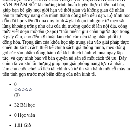
SẢN PHẨM SỐ" là chương trình huấn luyện thực chiến bài bản,
giúp bạn bẻ gãy mọi giới hạn về thời gian và không gian để nhân
bản tri thức/kỹ năng của mình thành dòng tiền đều đặn. Lộ trình học
dẫn dắt học viên đi qua quy trình 4 giai đoạn tinh gọn: từ mẹo săn
lùng khoảng trống nhu cầu của thị trường quốc tế lẫn nội địa, công
thức viết đoạn mở đầu (Sapo) "thôi miên" giữ chân người đọc trong
3 giây đầu, cho đến kỹ thuật làm chủ các nền tảng phân phối tự
động hóa. Trọng tâm của khóa học tập trung sâu vào giải pháp thực
chiến du kích: cách thiết kế chính sách giá thông minh, mẹo đóng
gói các sản phẩm đồng hành để kích thích hành vi mua ngay lập
tức, và quy trình bảo vệ bản quyền tài sản số một cách tối ưu. Đây
chính là vũ khí tối thượng giúp bạn giải phóng năng lực cá nhân,
làm chủ cuộc chơi số liệu tài chính và tự tin vận hành một cỗ máy in
tiền tinh gọn trước mọi biến động của nền kinh tế.
0
(
0
)
32
Bài học
0
Học viên
1.81
Giờ