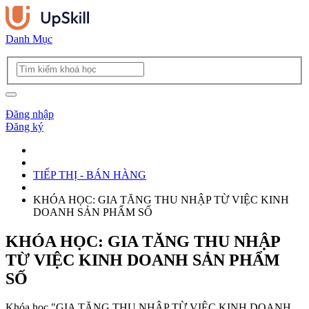
Danh Mục
Đăng nhập
Đăng ký
TIẾP THỊ - BÁN HÀNG
KHÓA HỌC: GIA TĂNG THU NHẬP TỪ VIỆC KINH
DOANH SẢN PHẨM SỐ
KHÓA HỌC: GIA TĂNG THU NHẬP
TỪ VIỆC KINH DOANH SẢN PHẨM
SỐ
Khóa học "GIA TĂNG THU NHẬP TỪ VIỆC KINH DOANH