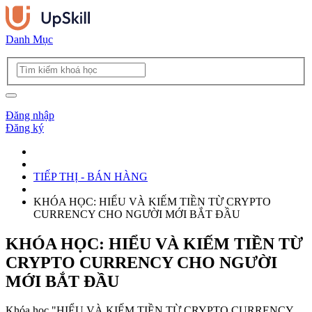
Danh Mục
Đăng nhập
Đăng ký
TIẾP THỊ - BÁN HÀNG
KHÓA HỌC: HIỂU VÀ KIẾM TIỀN TỪ CRYPTO
CURRENCY CHO NGƯỜI MỚI BẮT ĐẦU
KHÓA HỌC: HIỂU VÀ KIẾM TIỀN TỪ
CRYPTO CURRENCY CHO NGƯỜI
MỚI BẮT ĐẦU
Khóa học "HIỂU VÀ KIẾM TIỀN TỪ CRYPTO CURRENCY