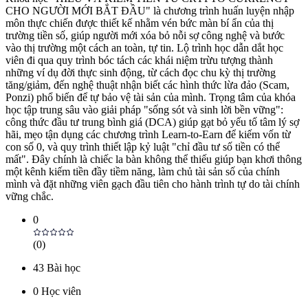
CHO NGƯỜI MỚI BẮT ĐẦU" là chương trình huấn luyện nhập
môn thực chiến được thiết kế nhằm vén bức màn bí ẩn của thị
trường tiền số, giúp người mới xóa bỏ nỗi sợ công nghệ và bước
vào thị trường một cách an toàn, tự tin. Lộ trình học dẫn dắt học
viên đi qua quy trình bóc tách các khái niệm trừu tượng thành
những ví dụ đời thực sinh động, từ cách đọc chu kỳ thị trường
tăng/giảm, đến nghệ thuật nhận biết các hình thức lừa đảo (Scam,
Ponzi) phổ biến để tự bảo vệ tài sản của mình. Trọng tâm của khóa
học tập trung sâu vào giải pháp "sống sót và sinh lời bền vững":
công thức đầu tư trung bình giá (DCA) giúp gạt bỏ yếu tố tâm lý sợ
hãi, mẹo tận dụng các chương trình Learn-to-Earn để kiếm vốn từ
con số 0, và quy trình thiết lập kỷ luật "chỉ đầu tư số tiền có thể
mất". Đây chính là chiếc la bàn không thể thiếu giúp bạn khơi thông
một kênh kiếm tiền đầy tiềm năng, làm chủ tài sản số của chính
mình và đặt những viên gạch đầu tiên cho hành trình tự do tài chính
vững chắc.
0
(
0
)
43
Bài học
0
Học viên