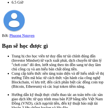
6.5
Giờ
Bởi:
Phuong Nguyen
Bạn sẽ học được gì
Trang bị cho học viên tư duy đầu tư tài chính đúng đắn
(Investor Mindset) từ vạch xuất phát, dịch chuyển từ tâm lý
"chơi coin" đỏ đen, lướt sóng theo tin đồn sang tư duy làm
chủ công cụ và am hiểu bản chất dòng tiền.
Cung cấp kiến thức nền tảng toàn diện và dễ hiểu nhất về thị
trường Tiền mã hóa: từ cách thức vận hành của công nghệ
Blockchain, ví lưu trữ, đến cách phân biệt các đồng coin top
(Bitcoin, Ethereum) và các loại token tiềm năng.
Hướng dẫn kỹ thuật thực chiến thao tác an toàn trên các sàn
giao dịch lớn: từ quy trình mua bán P2P bằng tiền Việt Nam
Đồng (VND), cách nạp/rút tiền, đến kỹ thuật bảo mật tài
khoản 3 lớp chống hacker và lừa đảo.