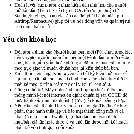
Huấn luyện các phương pháp kiếm tiền phù hợp cho người
mới bắt đầu (Tích lũy dài hạn DCA, tối ưu lợi nhuận từ
Staking/Savings, tham gia săn các đợt phát hành miễn phí
Airdrop/Retroactive) giúp tối ưu hóa dòng vốn và quản trị rủi
ro ở mức thấp nhất.
Yêu cầu khóa học
Đối tượng tham gia: Người hoàn toàn mới (F0) chưa từng biết
đến Crypto, người muốn tìm hiểu một kênh đầu tư mới để đa
dạng hóa nguồn vốn, hoặc những ai đã từng mua coin nhưng
theo trực giác và muốn chuẩn hóa lại kiến thức bài bản.
Kiến thức nền tảng: Không yêu cầu bất kỳ kiến thức nào về
lập trình, mật mã học hay tài chính cao siêu; khóa học được
thiết kế theo lộ trình "cầm tay chỉ việc" từ con số 0.
Công cụ hỗ trợ: Máy tính cá nhân (Laptop) hoặc điện thoại
thông minh kết nối internet ổn định; chuẩn bị sẵn CCCD để
thực hành xác minh danh tính (KYC) tài khoản sàn tại lớp.
Yêu cầu hoàn thành: Học viên cần tham gia đầy đủ các học
phần, thực hành thiết lập và bảo mật thành công một ví cá
nhân (Non-custodial wallet), tự thao tác một giao dịch
mua/bán giả lập hoặc thực tế và thiết lập được một kế hoạch
phân bổ vốn tinh gọn cuối khóa.