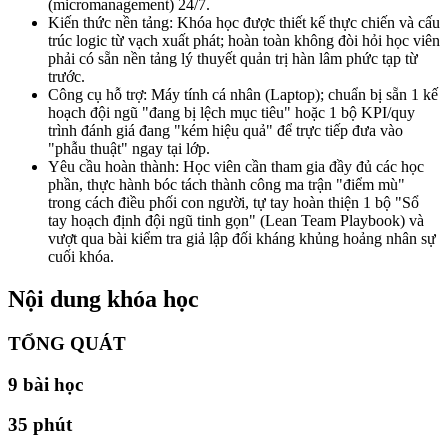
(micromanagement) 24/7.
Kiến thức nền tảng: Khóa học được thiết kế thực chiến và cấu
trúc logic từ vạch xuất phát; hoàn toàn không đòi hỏi học viên
phải có sẵn nền tảng lý thuyết quản trị hàn lâm phức tạp từ
trước.
Công cụ hỗ trợ: Máy tính cá nhân (Laptop); chuẩn bị sẵn 1 kế
hoạch đội ngũ "đang bị lệch mục tiêu" hoặc 1 bộ KPI/quy
trình đánh giá đang "kém hiệu quả" để trực tiếp đưa vào
"phẫu thuật" ngay tại lớp.
Yêu cầu hoàn thành: Học viên cần tham gia đầy đủ các học
phần, thực hành bóc tách thành công ma trận "điểm mù"
trong cách điều phối con người, tự tay hoàn thiện 1 bộ "Sổ
tay hoạch định đội ngũ tinh gọn" (Lean Team Playbook) và
vượt qua bài kiểm tra giả lập đối kháng khủng hoảng nhân sự
cuối khóa.
Nội dung khóa học
TỔNG QUÁT
9
bài học
35 phút