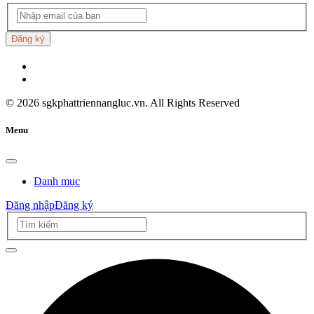
Đăng ký
©
2026
sgkphattriennangluc.vn. All Rights Reserved
Menu
Danh mục
Đăng nhập
Đăng ký