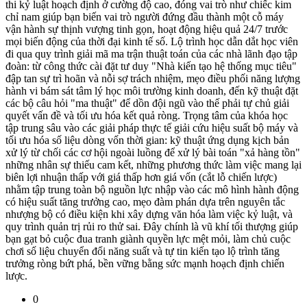
thi kỷ luật hoạch định ở cường độ cao, đóng vai trò như chiếc kim
chỉ nam giúp bạn biến vai trò người đứng đầu thành một cỗ máy
vận hành sự thịnh vượng tinh gọn, hoạt động hiệu quả 24/7 trước
mọi biến động của thời đại kinh tế số. Lộ trình học dẫn dắt học viên
đi qua quy trình giải mã ma trận thuật toán của các nhà lãnh đạo tập
đoàn: từ công thức cài đặt tư duy "Nhà kiến tạo hệ thống mục tiêu"
đập tan sự trì hoãn và nỗi sợ trách nhiệm, mẹo điều phối năng lượng
hành vi bám sát tâm lý học môi trường kinh doanh, đến kỹ thuật đặt
các bộ câu hỏi "ma thuật" để dồn đội ngũ vào thế phải tự chủ giải
quyết vấn đề và tối ưu hóa kết quả ròng. Trọng tâm của khóa học
tập trung sâu vào các giải pháp thực tế giải cứu hiệu suất bộ máy và
tối ưu hóa số liệu dòng vốn thời gian: kỹ thuật ứng dụng kịch bản
xử lý từ chối các cơ hội ngoài luồng để xử lý bài toán "xả hàng tồn"
những nhân sự thiếu cam kết, những phương thức làm việc mang lại
biên lợi nhuận thấp với giá thấp hơn giá vốn (cắt lỗ chiến lược)
nhằm tập trung toàn bộ nguồn lực nhập vào các mô hình hành động
có hiệu suất tăng trưởng cao, mẹo đàm phán dựa trên nguyên tắc
nhượng bộ có điều kiện khi xây dựng văn hóa làm việc kỷ luật, và
quy trình quản trị rủi ro thử sai. Đây chính là vũ khí tối thượng giúp
bạn gạt bỏ cuộc đua tranh giành quyền lực mệt mỏi, làm chủ cuộc
chơi số liệu chuyển đổi năng suất và tự tin kiến tạo lộ trình tăng
trưởng ròng bứt phá, bền vững bằng sức mạnh hoạch định chiến
lược.
0