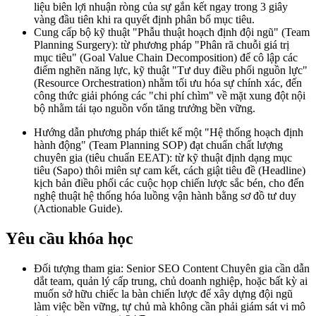
liệu biên lợi nhuận ròng của sự gắn kết ngay trong 3 giây
vàng đầu tiên khi ra quyết định phân bổ mục tiêu.
Cung cấp bộ kỹ thuật "Phẫu thuật hoạch định đội ngũ" (Team
Planning Surgery): từ phương pháp "Phân rã chuỗi giá trị
mục tiêu" (Goal Value Chain Decomposition) để cô lập các
điểm nghẽn năng lực, kỹ thuật "Tư duy điều phối nguồn lực"
(Resource Orchestration) nhằm tối ưu hóa sự chính xác, đến
công thức giải phóng các "chi phí chìm" về mặt xung đột nội
bộ nhằm tái tạo nguồn vốn tăng trưởng bền vững.
Hướng dẫn phương pháp thiết kế một "Hệ thống hoạch định
hành động" (Team Planning SOP) đạt chuẩn chất lượng
chuyên gia (tiêu chuẩn EEAT): từ kỹ thuật định dạng mục
tiêu (Sapo) thôi miên sự cam kết, cách giật tiêu đề (Headline)
kịch bản điều phối các cuộc họp chiến lược sắc bén, cho đến
nghệ thuật hệ thống hóa luồng vận hành bằng sơ đồ tư duy
(Actionable Guide).
Yêu cầu khóa học
Đối tượng tham gia: Senior SEO Content Chuyên gia cần dẫn
dắt team, quản lý cấp trung, chủ doanh nghiệp, hoặc bất kỳ ai
muốn sở hữu chiếc la bàn chiến lược để xây dựng đội ngũ
làm việc bền vững, tự chủ mà không cần phải giám sát vi mô