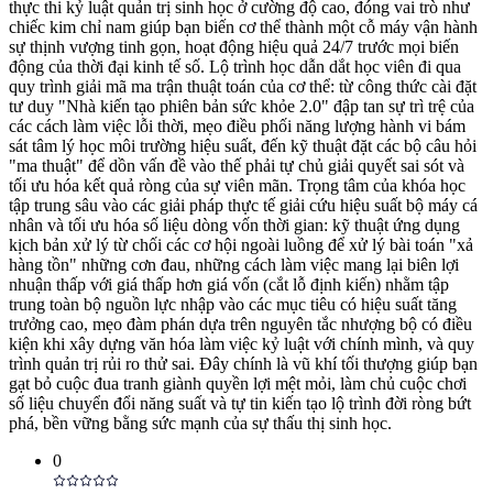
thực thi kỷ luật quản trị sinh học ở cường độ cao, đóng vai trò như
chiếc kim chỉ nam giúp bạn biến cơ thể thành một cỗ máy vận hành
sự thịnh vượng tinh gọn, hoạt động hiệu quả 24/7 trước mọi biến
động của thời đại kinh tế số. Lộ trình học dẫn dắt học viên đi qua
quy trình giải mã ma trận thuật toán của cơ thể: từ công thức cài đặt
tư duy "Nhà kiến tạo phiên bản sức khỏe 2.0" đập tan sự trì trệ của
các cách làm việc lỗi thời, mẹo điều phối năng lượng hành vi bám
sát tâm lý học môi trường hiệu suất, đến kỹ thuật đặt các bộ câu hỏi
"ma thuật" để dồn vấn đề vào thế phải tự chủ giải quyết sai sót và
tối ưu hóa kết quả ròng của sự viên mãn. Trọng tâm của khóa học
tập trung sâu vào các giải pháp thực tế giải cứu hiệu suất bộ máy cá
nhân và tối ưu hóa số liệu dòng vốn thời gian: kỹ thuật ứng dụng
kịch bản xử lý từ chối các cơ hội ngoài luồng để xử lý bài toán "xả
hàng tồn" những cơn đau, những cách làm việc mang lại biên lợi
nhuận thấp với giá thấp hơn giá vốn (cắt lỗ định kiến) nhằm tập
trung toàn bộ nguồn lực nhập vào các mục tiêu có hiệu suất tăng
trưởng cao, mẹo đàm phán dựa trên nguyên tắc nhượng bộ có điều
kiện khi xây dựng văn hóa làm việc kỷ luật với chính mình, và quy
trình quản trị rủi ro thử sai. Đây chính là vũ khí tối thượng giúp bạn
gạt bỏ cuộc đua tranh giành quyền lợi mệt mỏi, làm chủ cuộc chơi
số liệu chuyển đổi năng suất và tự tin kiến tạo lộ trình đời ròng bứt
phá, bền vững bằng sức mạnh của sự thấu thị sinh học.
0