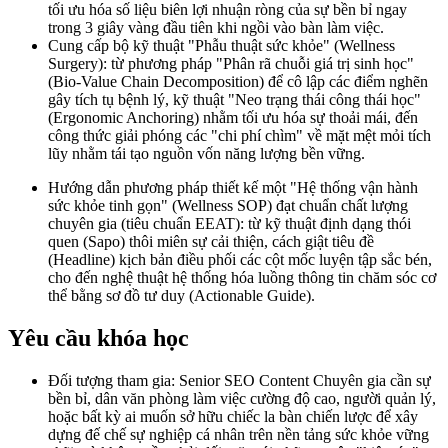
tối ưu hóa số liệu biên lợi nhuận ròng của sự bền bỉ ngay
trong 3 giây vàng đầu tiên khi ngồi vào bàn làm việc.
Cung cấp bộ kỹ thuật "Phẫu thuật sức khỏe" (Wellness
Surgery): từ phương pháp "Phân rã chuỗi giá trị sinh học"
(Bio-Value Chain Decomposition) để cô lập các điểm nghẽn
gây tích tụ bệnh lý, kỹ thuật "Neo trạng thái công thái học"
(Ergonomic Anchoring) nhằm tối ưu hóa sự thoải mái, đến
công thức giải phóng các "chi phí chìm" về mặt mệt mỏi tích
lũy nhằm tái tạo nguồn vốn năng lượng bền vững.
Hướng dẫn phương pháp thiết kế một "Hệ thống vận hành
sức khỏe tinh gọn" (Wellness SOP) đạt chuẩn chất lượng
chuyên gia (tiêu chuẩn EEAT): từ kỹ thuật định dạng thói
quen (Sapo) thôi miên sự cải thiện, cách giật tiêu đề
(Headline) kịch bản điều phối các cột mốc luyện tập sắc bén,
cho đến nghệ thuật hệ thống hóa luồng thông tin chăm sóc cơ
thể bằng sơ đồ tư duy (Actionable Guide).
Yêu cầu khóa học
Đối tượng tham gia: Senior SEO Content Chuyên gia cần sự
bền bỉ, dân văn phòng làm việc cường độ cao, người quản lý,
hoặc bất kỳ ai muốn sở hữu chiếc la bàn chiến lược để xây
dựng đế chế sự nghiệp cá nhân trên nền tảng sức khỏe vững