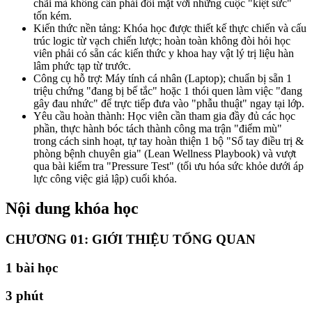
chãi mà không cần phải đối mặt với những cuộc "kiệt sức"
tốn kém.
Kiến thức nền tảng: Khóa học được thiết kế thực chiến và cấu
trúc logic từ vạch chiến lược; hoàn toàn không đòi hỏi học
viên phải có sẵn các kiến thức y khoa hay vật lý trị liệu hàn
lâm phức tạp từ trước.
Công cụ hỗ trợ: Máy tính cá nhân (Laptop); chuẩn bị sẵn 1
triệu chứng "đang bị bế tắc" hoặc 1 thói quen làm việc "đang
gây đau nhức" để trực tiếp đưa vào "phẫu thuật" ngay tại lớp.
Yêu cầu hoàn thành: Học viên cần tham gia đầy đủ các học
phần, thực hành bóc tách thành công ma trận "điểm mù"
trong cách sinh hoạt, tự tay hoàn thiện 1 bộ "Sổ tay điều trị &
phòng bệnh chuyên gia" (Lean Wellness Playbook) và vượt
qua bài kiểm tra "Pressure Test" (tối ưu hóa sức khỏe dưới áp
lực công việc giả lập) cuối khóa.
Nội dung khóa học
CHƯƠNG 01: GIỚI THIỆU TỔNG QUAN
1
bài học
3 phút