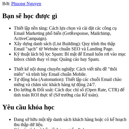
Bởi:
Phuong Nguyen
Bạn sẽ học được gì
Thiết lập nền tảng: Cách lựa chọn và cài đặt các công cụ
Email Marketing phổ biến (GetResponse, Mailchimp,
ActiveCampaign).
Xây dựng danh sách (List Building): Quy trình thu thập
Email "sạch" từ Website chuẩn SEO và Landing Page.
Kỹ thuật lách bộ lọc Spam: Bí mật để Email luôn rơi vào mục
Inbox chính thay vì mục Quảng cáo hay Spam.
Thiết kế nội dung chuyên nghiệp: Cách viết tiêu đề "thôi
miên" và trình bày Email chuẩn Mobile.
Tự động hóa (Automation): Thiết lập các chuỗi Email chào
mừng và chăm sóc khách hàng tự động 24/7.
Đo lường & Đối soát: Cách đọc chỉ số (Open Rate, CTR) để
tính toán ROI thực tế (Sở trường của Kế toán).
Yêu cầu khóa học
Đang sở hữu một tệp danh sách khách hàng hoặc có kế hoạch
thu thập dữ liệu.