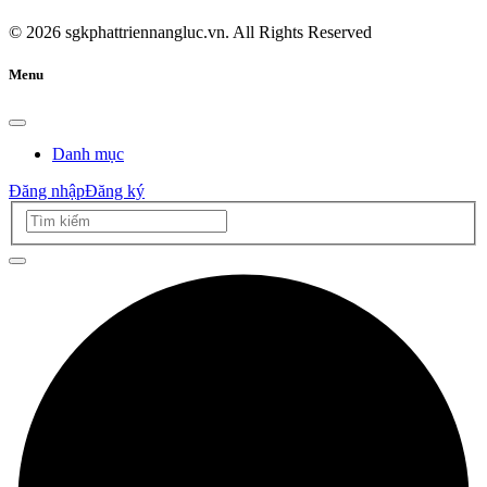
©
2026
sgkphattriennangluc.vn. All Rights Reserved
Menu
Danh mục
Đăng nhập
Đăng ký