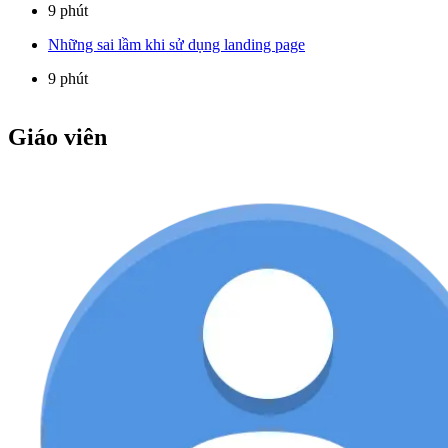
9 phút
Những sai lầm khi sử dụng landing page
9 phút
Giáo viên