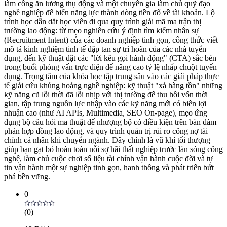
làm công ăn lương thụ động và một chuyên gia làm chủ quỹ đạo
nghề nghiệp để biến năng lực thành dòng tiền đổ về tài khoản. Lộ
trình học dẫn dắt học viên đi qua quy trình giải mã ma trận thị
trường lao động: từ mẹo nghiên cứu ý định tìm kiếm nhân sự
(Recruitment Intent) của các doanh nghiệp tinh gọn, công thức viết
mô tả kinh nghiệm tinh tế đập tan sự trì hoãn của các nhà tuyển
dụng, đến kỹ thuật đặt các "lời kêu gọi hành động" (CTA) sắc bén
trong buổi phỏng vấn trực diện để nâng cao tỷ lệ nhấp chuột tuyển
dụng. Trọng tâm của khóa học tập trung sâu vào các giải pháp thực
tế giải cứu khủng hoảng nghề nghiệp: kỹ thuật "xả hàng tồn" những
kỹ năng cũ lỗi thời đã lỗi nhịp với thị trường để thu hồi vốn thời
gian, tập trung nguồn lực nhập vào các kỹ năng mới có biên lợi
nhuận cao (như AI APIs, Multimedia, SEO On-page), mẹo ứng
dụng bộ câu hỏi ma thuật để nhượng bộ có điều kiện trên bàn đàm
phán hợp đồng lao động, và quy trình quản trị rủi ro công nợ tài
chính cá nhân khi chuyển ngành. Đây chính là vũ khí tối thượng
giúp bạn gạt bỏ hoàn toàn nỗi sợ hãi thất nghiệp trước làn sóng công
nghệ, làm chủ cuộc chơi số liệu tài chính vận hành cuộc đời và tự
tin vận hành một sự nghiệp tinh gọn, hanh thông và phát triển bứt
phá bền vững.
0
(
0
)