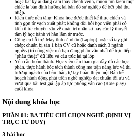
hoặc bất kỳ ai đang cảm thấy chênh vênh, muốn tìm kiếm một
chiếc la bàn định hướng lại bản đồ sự nghiệp để bứt phá thu
nhập.
Kiến thức nền tảng: Khóa học được thiết kế thực chiến và
tinh gọn từ vạch xuất phát; không đòi hỏi học viên phải có
kiến thức chuyên sâu về quản trị nhân sự hay các lý thuyết
tâm lý học hành vi hàn lâm từ trước.
Công cụ hỗ trợ: Máy tính cá nhân (Laptop) hoặc sổ tay ghi
chép; chuẩn bị sẵn 1 bản CV cũ hoặc danh sách 3 ngành
nghề/vị trí công việc mà bạn đang phân vân nhất để trực tiếp
"phẫu thuật" dữ liệu và cấu trúc lại tại lớp.
Yêu cầu hoàn thành: Học viên cần tham gia đầy đủ các học
phần, thực hành bóc tách thành công ma trận năng lực và thị
trường ngách của bản thân, tự tay hoàn thiện một Bản kế
hoạch hành động phát triển nghề nghiệp đạt chuẩn tối ưu và
vượt qua bài test giả lập áp lực phỏng vấn cao (Role-play)
cuối khóa.
Nội dung khóa học
PHẦN 01: BA TIÊU CHÍ CHỌN NGHỀ (ĐỊNH VỊ
TRỤC TƯ DUY)
3
bài học