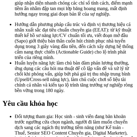
giúp nhận diện nhanh chóng các chỉ số tính cách, điểm mạnh
tiềm ẩn nhằm đập tan mọi lớp băng hoang mang, mất định
hướng ngay trong giai đoạn bản lề của sự nghiệp.
Hướng dẫn phương pháp cấu trúc và định vị thương hiệu cá
nhân xuất sắc đạt tiêu chuẩn chuyên gia (EEAT): từ kỹ thuật
thiết kế hồ sơ năng lực/CV chuẩn tối ưu, viết đoạn mở đầu
(Sapo) giới thiệu bản thân cuốn hút chinh phục nhà tuyển
dụng trong 3 giây vàng đầu tiên, đến cách xây dựng hệ thống
cẩm nang thực chiến (Actionable Guide) cho lộ trình phát
triển của riêng mình.
Huấn luyện năng lực làm chủ bàn đàm phán lương thưởng,
ứng dụng các câu hỏi ma thuật để cô lập vấn đề và xử lý từ
chối khi phỏng vấn, giúp bứt phá giá trị thu nhập trung bình
(Upsell/Cross-sell năng lực), làm chủ cuộc chơi số liệu tài
chính cá nhân và kiến tạo lộ trình tăng trưởng sự nghiệp ròng
bền vững trong 180 ngày.
Yêu cầu khóa học
Đối tượng tham gia: Học sinh - sinh viên đang băn khoăn
trước ngưỡng cửa chọn ngành, người đi làm muốn chuyển
dịch sang các ngách thị trường tiềm năng (như Kế toán -
Thuế, Senior SEO Content Chuyên gia, Digital Marketer),