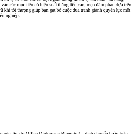
 vào các mục tiêu có hiệu suất thăng tiến cao, mẹo đàm phán dựa trên
 vũ khí tối thượng giúp bạn gạt bỏ cuộc đua tranh giành quyền lực mệt
yên nghiệp.
mmunication & Office Diplomacy Blueprint) – dịch chuyển hoàn toàn