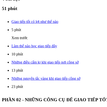
51 phút
Giao tiếp tốt có lợi như thế nào
5 phút
Xem trước
Làm thế nào học giao tiếp đây
10 phút
Những điều cấm kị khi giao tiếp nơi công sở
13 phút
Những nguyên tắc vàng khi giao tiếp công sở
23 phút
PHẦN 02 - NHỮNG CÔNG CỤ ĐỂ GIAO TIẾP T