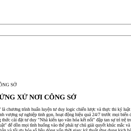
CÔNG SỞ
 ỨNG XỬ NƠI CÔNG SỞ
rình huấn luyện tư duy logic chiến lược và thực thi kỷ luật truy
h vượng sự nghiệp tinh gọn, hoạt động hiệu quả 24/7 trước mọi biến đ
g thức cài đặt tư duy "Nhà kiến tạo văn hóa kết nối" đập tan sự trì trệ 
uật" để dồn mọi tình huống vào thế phải tự chủ giải quyết khúc mắc và
nhân và tối ưu hóa số liệu dòng vốn thời gian: kỹ thuật ứng dụng kịch b