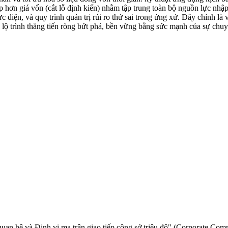
p hơn giá vốn (cắt lỗ định kiến) nhằm tập trung toàn bộ nguồn lực nhập
 diện, và quy trình quản trị rủi ro thử sai trong ứng xử. Đây chính là
ạo lộ trình thăng tiến ròng bứt phá, bền vững bằng sức mạnh của sự chu
quan hệ và Định vị ma trận giao tiếp công sở triệu đô" (Corporate Co