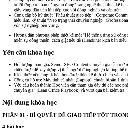
từ lối ứng xử "bản năng/thụ động" sang nghệ thuật thiết kế hệ si
giây vàng đầu tiên khi tiếp xúc với đồng nghiệp và cấp trên.
Cung cấp bộ kỹ thuật "Phẫu thuật giao tiếp" (Corporate Commu
hiểu lầm, kỹ thuật "Neo trạng thái chuyên nghiệp" (Professio
vốn sự nghiệp bền vững.
Hướng dẫn phương pháp thiết kế một "Hệ thống ứng xử công sở 
miên sự đồng thuận, cách giật tiêu đề (Headline) kịch bản điều
Yêu cầu khóa học
Đối tượng tham gia: Senior SEO Content Chuyên gia cần mở rộn
chiến lược để xây dựng vị thế "người đồng nghiệp không thể th
Kiến thức nền tảng: Khóa học được thiết kế thực chiến và cấu t
Công cụ hỗ trợ: Máy tính cá nhân (Laptop); chuẩn bị sẵn 1 tình
Yêu cầu hoàn thành: Học viên cần tham gia đầy đủ các học phần
chuyên gia" (Lean Office Playbook) và vượt qua bài kiểm tra "Pr
Nội dung khóa học
PHẦN 01 - BÍ QUYẾT ĐỂ GIAO TIẾP TỐT TR
4
bài học