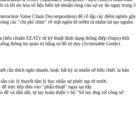
ch và tối ưu hóa số liệu biên lợi nhuận ròng của sự uy tín ngay trong 3
Interaction Value Chain Decomposition) để cô lập các điểm nghẽn gây
phóng các "chi phí chìm" về mặt ngôn từ rườm rà nhằm tái tạo nguồn
(tiêu chuẩn EEAT): từ kỹ thuật định dạng thông điệp (Sapo) thôi
uồng thông tin quản trị bằng sơ đồ tư duy (Actionable Guide).
i cần thích nghi nhanh, hoặc bất kỳ ai muốn sở hữu chiếc la bàn
sẵn các lý thuyết tâm lý học nhân sự phức tạp từ trước.
để trực tiếp đưa vào "phẫu thuật" ngay tại lớp.
 đề và dẫn dắt, tự tay hoàn thiện 1 bộ "Sổ tay ứng xử công sở