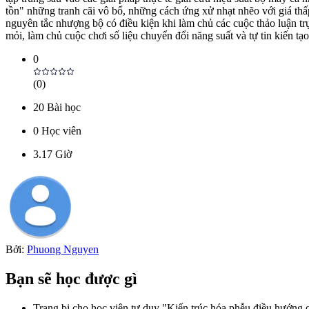
tồn" những tranh cãi vô bổ, những cách ứng xử nhạt nhẽo với giá thấ
nguyên tắc nhượng bộ có điều kiện khi làm chủ các cuộc thảo luận trực
mỏi, làm chủ cuộc chơi số liệu chuyển đổi năng suất và tự tin kiến t
0
(
0
)
20
Bài học
0
Học viên
3.17
Giờ
Bởi:
Phuong Nguyen
Bạn sẽ học được gì
Trang bị cho học viên tư duy "Kiến trúc hóa phễu điều hướng 