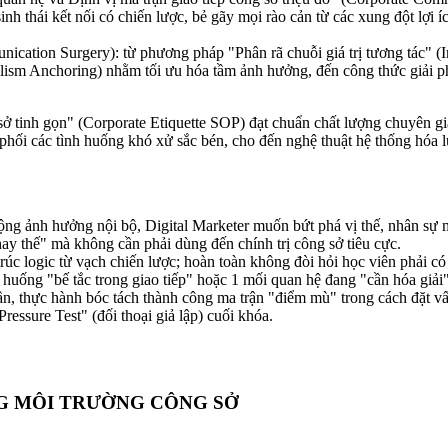
nh thái kết nối có chiến lược, bẻ gãy mọi rào cản từ các xung đột lợi í
nication Surgery): từ phương pháp "Phân rã chuỗi giá trị tương tác" (
nalism Anchoring) nhằm tối ưu hóa tầm ảnh hưởng, đến công thức giải 
tinh gọn" (Corporate Etiquette SOP) đạt chuẩn chất lượng chuyên gia 
 phối các tình huống khó xử sắc bén, cho đến nghệ thuật hệ thống hóa l
g ảnh hưởng nội bộ, Digital Marketer muốn bứt phá vị thế, nhân sự mớ
ay thế" mà không cần phải dùng đến chính trị công sở tiêu cực.
rúc logic từ vạch chiến lược; hoàn toàn không đòi hỏi học viên phải có 
 huống "bế tắc trong giao tiếp" hoặc 1 mối quan hệ đang "cần hóa giải" 
, thực hành bóc tách thành công ma trận "điểm mù" trong cách đặt vấn
essure Test" (đối thoại giả lập) cuối khóa.
ONG MÔI TRƯỜNG CÔNG SỞ