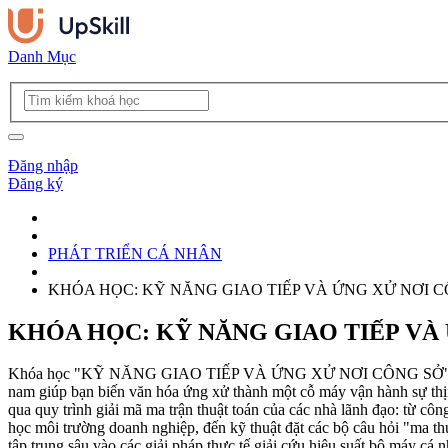
Danh Mục
Đăng nhập
Đăng ký
PHÁT TRIỂN CÁ NHÂN
KHÓA HỌC: KỸ NĂNG GIAO TIẾP VÀ ỨNG XỬ NƠI 
KHÓA HỌC: KỸ NĂNG GIAO TIẾP VÀ
Khóa học "KỸ NĂNG GIAO TIẾP VÀ ỨNG XỬ NƠI CÔNG SỞ" là chương t
nam giúp bạn biến văn hóa ứng xử thành một cỗ máy vận hành sự thịn
qua quy trình giải mã ma trận thuật toán của các nhà lãnh đạo: từ côn
học môi trường doanh nghiệp, đến kỹ thuật đặt các bộ câu hỏi "ma th
tập trung sâu vào các giải pháp thực tế giải cứu hiệu suất bộ máy cá 