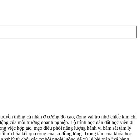
ền thông cá nhân ở cường độ cao, đóng vai trò như chiếc kim chỉ
ộng của môi trường doanh nghiệp. Lộ trình học dẫn dắt học viên đi
trong việc hợp tác, mẹo điều phối năng lượng hành vi bám sát tâm lý
 tối ưu hóa kết quả ròng của sự đồng lòng. Trọng tâm của khóa học
ản xử lý từ chối các cơ hội ngoài luồng để xử lý bài toán "xả hàng