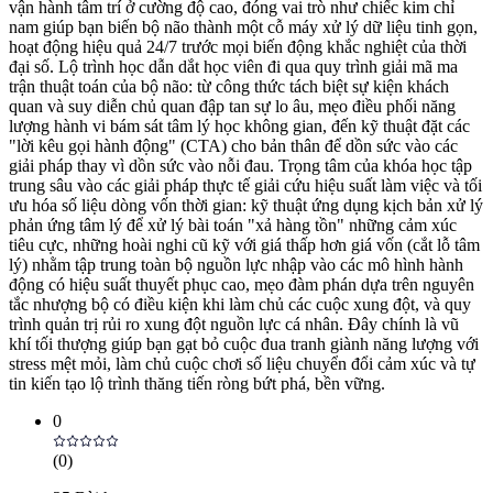
vận hành tâm trí ở cường độ cao, đóng vai trò như chiếc kim chỉ
nam giúp bạn biến bộ não thành một cỗ máy xử lý dữ liệu tinh gọn,
hoạt động hiệu quả 24/7 trước mọi biến động khắc nghiệt của thời
đại số. Lộ trình học dẫn dắt học viên đi qua quy trình giải mã ma
trận thuật toán của bộ não: từ công thức tách biệt sự kiện khách
quan và suy diễn chủ quan đập tan sự lo âu, mẹo điều phối năng
lượng hành vi bám sát tâm lý học không gian, đến kỹ thuật đặt các
"lời kêu gọi hành động" (CTA) cho bản thân để dồn sức vào các
giải pháp thay vì dồn sức vào nỗi đau. Trọng tâm của khóa học tập
trung sâu vào các giải pháp thực tế giải cứu hiệu suất làm việc và tối
ưu hóa số liệu dòng vốn thời gian: kỹ thuật ứng dụng kịch bản xử lý
phản ứng tâm lý để xử lý bài toán "xả hàng tồn" những cảm xúc
tiêu cực, những hoài nghi cũ kỹ với giá thấp hơn giá vốn (cắt lỗ tâm
lý) nhằm tập trung toàn bộ nguồn lực nhập vào các mô hình hành
động có hiệu suất thuyết phục cao, mẹo đàm phán dựa trên nguyên
tắc nhượng bộ có điều kiện khi làm chủ các cuộc xung đột, và quy
trình quản trị rủi ro xung đột nguồn lực cá nhân. Đây chính là vũ
khí tối thượng giúp bạn gạt bỏ cuộc đua tranh giành năng lượng với
stress mệt mỏi, làm chủ cuộc chơi số liệu chuyển đổi cảm xúc và tự
tin kiến tạo lộ trình thăng tiến ròng bứt phá, bền vững.
0
(
0
)