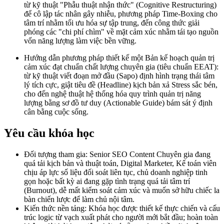
từ kỹ thuật "Phẫu thuật nhận thức" (Cognitive Restructuring)
để cô lập tác nhân gây nhiễu, phương pháp Time-Boxing cho
tâm trí nhằm tối ưu hóa sự tập trung, đến công thức giải
phóng các "chi phí chìm" về mặt cảm xúc nhằm tái tạo nguồn
vốn năng lượng làm việc bền vững.
Hướng dẫn phương pháp thiết kế một Bản kế hoạch quản trị
cảm xúc đạt chuẩn chất lượng chuyên gia (tiêu chuẩn EEAT):
từ kỹ thuật viết đoạn mở đầu (Sapo) định hình trạng thái tâm
lý tích cực, giật tiêu đề (Headline) kịch bản xả Stress sắc bén,
cho đến nghệ thuật hệ thống hóa quy trình quản trị năng
lượng bằng sơ đồ tư duy (Actionable Guide) bám sát ý định
cân bằng cuộc sống.
Yêu cầu khóa học
Đối tượng tham gia: Senior SEO Content Chuyên gia đang
quá tải kịch bản và thuật toán, Digital Marketer, Kế toán viên
chịu áp lực số liệu đối soát liên tục, chủ doanh nghiệp tinh
gọn hoặc bất kỳ ai đang gặp tình trạng quá tải tâm trí
(Burnout), dễ mất kiểm soát cảm xúc và muốn sở hữu chiếc la
bàn chiến lược để làm chủ nội tâm.
Kiến thức nền tảng: Khóa học được thiết kế thực chiến và cấu
trúc logic từ vạch xuất phát cho người mới bắt đầu; hoàn toàn