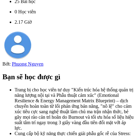
25
Bài học
0
Học viên
2.17
Giờ
Bởi:
Phuong Nguyen
Bạn sẽ học được gì
Trang bị cho học viên tư duy "Kiến trúc hóa hệ thống quản trị
năng lượng nội tại và Phẫu thuật cảm xúc" (Emotional
Resilience & Energy Management Matrix Blueprint) – dịch
chuyển hoàn toàn từ lối phản ứng bản năng, "nô lệ" cho cảm
xúc tiêu cực sang nghệ thuật làm chủ ma trận nhận thức, bẻ
gãy mọi rào cản trì hoãn do Burnout và tối ưu hóa số liệu hiệu
suất tâm trí ngay trong 3 giây vàng đầu tiên đối mặt với áp
lực.
Cung cấp bộ kỹ năng thực chiến giải phẫu gốc rễ của Stress: