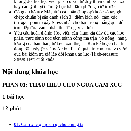
không đòi hỏi học viên phải có sẵn tư duy thiền định sâu xa
hay các lý thuyết tâm lý học hàn lâm phức tạp từ trước.
Công cụ hỗ trợ: Máy tính cá nhân (Laptop) hoặc sổ tay ghi
chép; chuẩn bị sẵn danh sách 3 "điểm kích nổ" cảm xúc
(Trigger points) gây Stress nhất cho bạn trong tháng qua để
trực tiếp đưa vào "phẫu thuật" ngay tại lớp.
Yêu cầu hoàn thành: Học viên cần tham gia đầy đủ các học
phần, thực hành bóc tách thành công ma trận "lỗ hổng" năng
lượng của bản thân, tự tay hoàn thiện 1 Bản kế hoạch hành
động 30 ngày (30-Day Action Plan) quản trị cảm xúc và vượt
qua bài kiểm tra giả lập đối kháng áp lực (High-pressure
Stress Test) cuối khóa.
Nội dung khóa học
PHẦN 01: THẤU HIỂU CHÚ NGỰA CẢM XÚC
1
bài học
12 phút
01. Cảm xúc giúp ích gì cho chúng ta