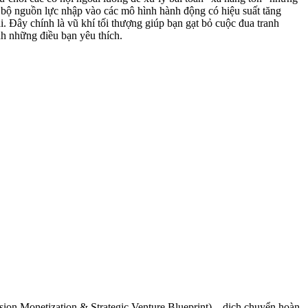
àn bộ nguồn lực nhập vào các mô hình hành động có hiệu suất tăng
i. Đây chính là vũ khí tối thượng giúp bạn gạt bỏ cuộc đua tranh
nh những điều bạn yêu thích.
sion Monetization & Strategic Venture Blueprint) – dịch chuyển hoàn