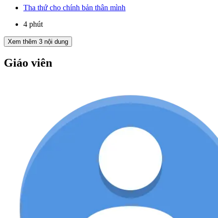
Tha thứ cho chính bản thân mình
4 phút
Xem thêm
3
nội dung
Giáo viên