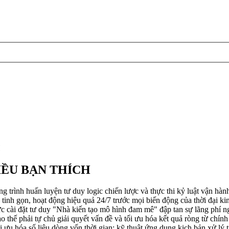
H
IỀU BẠN THÍCH
n luyện tư duy logic chiến lược và thực thi kỷ luật vận hành sở 
nh gọn, hoạt động hiệu quả 24/7 trước mọi biến động của thời đại kinh 
ức cài đặt tư duy "Nhà kiến tạo mô hình đam mê" đập tan sự lãng phí n
ào thế phải tự chủ giải quyết vấn đề và tối ưu hóa kết quả ròng từ chí
ối ưu hóa số liệu dòng vốn thời gian: kỹ thuật ứng dụng kịch bản xử lý