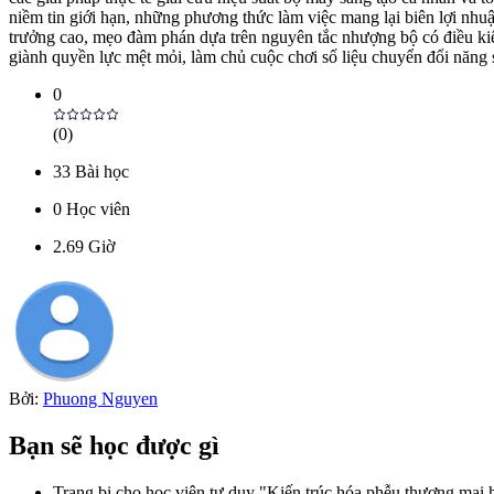
niềm tin giới hạn, những phương thức làm việc mang lại biên lợi nhuậ
trưởng cao, mẹo đàm phán dựa trên nguyên tắc nhượng bộ có điều kiện 
giành quyền lực mệt mỏi, làm chủ cuộc chơi số liệu chuyển đổi năng s
0
(
0
)
33
Bài học
0
Học viên
2.69
Giờ
Bởi:
Phuong Nguyen
Bạn sẽ học được gì
Trang bị cho học viên tư duy "Kiến trúc hóa phễu thương mại 