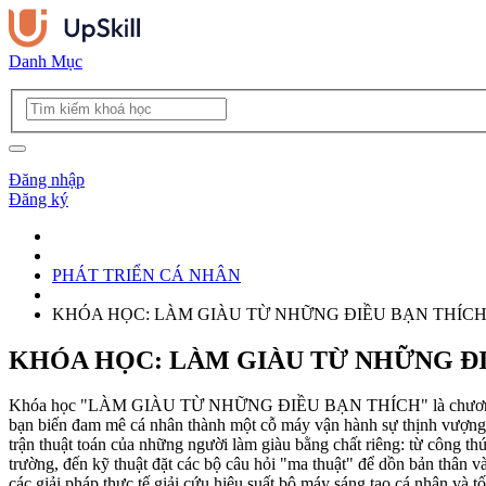
Danh Mục
Đăng nhập
Đăng ký
PHÁT TRIỂN CÁ NHÂN
KHÓA HỌC: LÀM GIÀU TỪ NHỮNG ĐIỀU BẠN THÍC
KHÓA HỌC: LÀM GIÀU TỪ NHỮNG Đ
Khóa học "LÀM GIÀU TỪ NHỮNG ĐIỀU BẠN THÍCH" là chương trình huấ
bạn biến đam mê cá nhân thành một cỗ máy vận hành sự thịnh vượng ti
trận thuật toán của những người làm giàu bằng chất riêng: từ công th
trường, đến kỹ thuật đặt các bộ câu hỏi "ma thuật" để dồn bản thân v
các giải pháp thực tế giải cứu hiệu suất bộ máy sáng tạo cá nhân và t