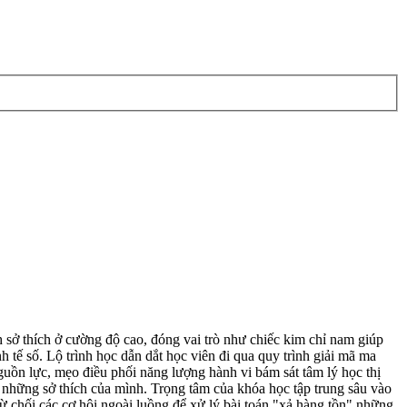
thích ở cường độ cao, đóng vai trò như chiếc kim chỉ nam giúp
tế số. Lộ trình học dẫn dắt học viên đi qua quy trình giải mã ma
guồn lực, mẹo điều phối năng lượng hành vi bám sát tâm lý học thị
nh những sở thích của mình. Trọng tâm của khóa học tập trung sâu vào
 từ chối các cơ hội ngoài luồng để xử lý bài toán "xả hàng tồn" những