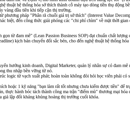
hệ thuật hệ thống hóa sở thích thành cỗ máy tạo dòng tiền thụ động bền
y vàng đầu tiên khi tiếp cận thị trường.
ừ phương pháp "Phân rã chuỗi giá trị sở thích" (Interest Value Decompo
ác biệt, đến công thức giải phóng các "chi phí chìm" về mặt thời gian
 gọn từ đam mê" (Lean Passion Business SOP) đạt chuẩn chất lượng ch
Headline) kịch bản chuyển đổi sắc bén, cho đến nghệ thuật hệ thống hó
ển hướng kinh doanh, Digital Marketer, quản lý nhân sự có đam mê ng
dòng thu nhập bền vững từ nó.
trúc logic từ vạch xuất phát; hoàn toàn không đòi hỏi học viên phải c
hích hoặc 1 kỹ năng "bạn làm rất tốt nhưng chưa kiếm được tiền" để trự
ần, thực hành bóc tách thành công ma trận "điểm mù" thương mại hóa
ra giả lập đối kháng khủng hoảng thị trường cuối khóa.