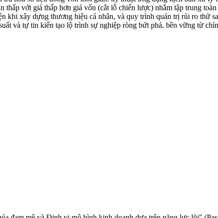
n thấp với giá thấp hơn giá vốn (cắt lỗ chiến lược) nhằm tập trung to
khi xây dựng thương hiệu cá nhân, và quy trình quản trị rủi ro thử sa
uất và tự tin kiến tạo lộ trình sự nghiệp ròng bứt phá, bền vững từ chí
hóa đam mê và Định vị mô hình kinh doanh dựa trên năng lực lõi" (Pas