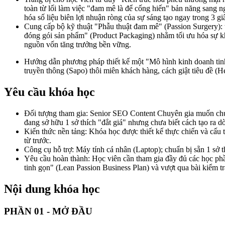
toàn từ lối làm việc "đam mê là để cống hiến" bản năng sang ng
hóa số liệu biên lợi nhuận ròng của sự sáng tạo ngay trong 3 giâ
Cung cấp bộ kỹ thuật "Phẫu thuật đam mê" (Passion Surgery): t
đóng gói sản phẩm" (Product Packaging) nhằm tối ưu hóa sự kh
nguồn vốn tăng trưởng bền vững.
Hướng dẫn phương pháp thiết kế một "Mô hình kinh doanh tinh
truyền thông (Sapo) thôi miên khách hàng, cách giật tiêu đề (
Yêu cầu khóa học
Đối tượng tham gia: Senior SEO Content Chuyên gia muốn chuy
đang sở hữu 1 sở thích "đắt giá" nhưng chưa biết cách tạo ra 
Kiến thức nền tảng: Khóa học được thiết kế thực chiến và cấu 
từ trước.
Công cụ hỗ trợ: Máy tính cá nhân (Laptop); chuẩn bị sẵn 1 sở t
Yêu cầu hoàn thành: Học viên cần tham gia đầy đủ các học ph
tinh gọn" (Lean Passion Business Plan) và vượt qua bài kiểm t
Nội dung khóa học
PHẦN 01 - MỞ ĐẦU