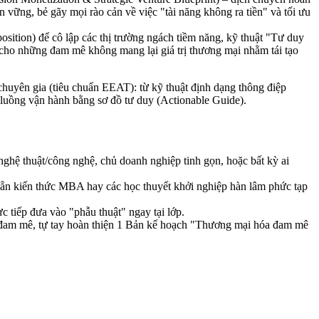
 vững, bẻ gãy mọi rào cản về việc "tài năng không ra tiền" và tối ưu
sition) để cô lập các thị trường ngách tiềm năng, kỹ thuật "Tư duy
 cho những đam mê không mang lại giá trị thương mại nhằm tái tạo
uyên gia (tiêu chuẩn EEAT): từ kỹ thuật định dạng thông điệp
a luồng vận hành bằng sơ đồ tư duy (Actionable Guide).
hệ thuật/công nghệ, chủ doanh nghiệp tinh gọn, hoặc bất kỳ ai
ó sẵn kiến thức MBA hay các học thuyết khởi nghiệp hàn lâm phức tạp
c tiếp đưa vào "phẫu thuật" ngay tại lớp.
 đam mê, tự tay hoàn thiện 1 Bản kế hoạch "Thương mại hóa đam mê