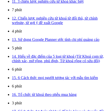
11. 3 chiến lược nghiên cứu từ khoá khác biệt
7 phút
12. Chiến lược nghiên cứu từ khoá từ đối thủ, từ chính
website, từ gợi ý đề xuất Google
4 phút
13. Sử dụng Google Planner ước tính chi phí quảng cáo
5 phút
14. Hiểu về đặc điểm của 5 loại từ khoá (Từ Khoá cụm từ,
chính xác, mở rộng, phủ định, Từ khoá rộng có sửa đổi)
6 phút
15. 6 Cách thức mọi người tương tác với mẫu tìm kiếm
6 phút
16. Tổ chức từ khoá theo phễu mua hàng
3 phút