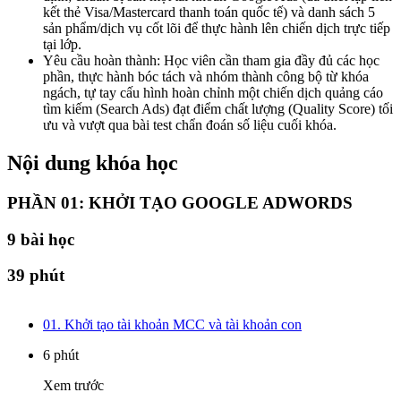
kết thẻ Visa/Mastercard thanh toán quốc tế) và danh sách 5
sản phẩm/dịch vụ cốt lõi để thực hành lên chiến dịch trực tiếp
tại lớp.
Yêu cầu hoàn thành: Học viên cần tham gia đầy đủ các học
phần, thực hành bóc tách và nhóm thành công bộ từ khóa
ngách, tự tay cấu hình hoàn chỉnh một chiến dịch quảng cáo
tìm kiếm (Search Ads) đạt điểm chất lượng (Quality Score) tối
ưu và vượt qua bài test chẩn đoán số liệu cuối khóa.
Nội dung khóa học
PHẦN 01: KHỞI TẠO GOOGLE ADWORDS
9
bài học
39 phút
01. Khởi tạo tài khoản MCC và tài khoản con
6 phút
Xem trước