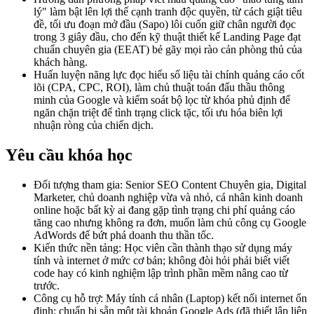
lý" làm bật lên lợi thế cạnh tranh độc quyền, từ cách giật tiêu
đề, tối ưu đoạn mở đầu (Sapo) lôi cuốn giữ chân người đọc
trong 3 giây đầu, cho đến kỹ thuật thiết kế Landing Page đạt
chuẩn chuyên gia (EEAT) bẻ gãy mọi rào cản phòng thủ của
khách hàng.
Huấn luyện năng lực đọc hiểu số liệu tài chính quảng cáo cốt
lõi (CPA, CPC, ROI), làm chủ thuật toán đấu thầu thông
minh của Google và kiểm soát bộ lọc từ khóa phủ định để
ngăn chặn triệt để tình trạng click tặc, tối ưu hóa biên lợi
nhuận ròng của chiến dịch.
Yêu cầu khóa học
Đối tượng tham gia: Senior SEO Content Chuyên gia, Digital
Marketer, chủ doanh nghiệp vừa và nhỏ, cá nhân kinh doanh
online hoặc bất kỳ ai đang gặp tình trạng chi phí quảng cáo
tăng cao nhưng không ra đơn, muốn làm chủ công cụ Google
AdWords để bứt phá doanh thu thần tốc.
Kiến thức nền tảng: Học viên cần thành thạo sử dụng máy
tính và internet ở mức cơ bản; không đòi hỏi phải biết viết
code hay có kinh nghiệm lập trình phần mềm nâng cao từ
trước.
Công cụ hỗ trợ: Máy tính cá nhân (Laptop) kết nối internet ổn
định; chuẩn bị sẵn một tài khoản Google Ads (đã thiết lập liên