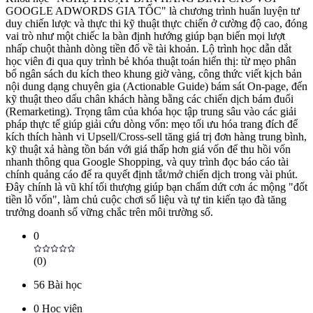
GOOGLE ADWORDS GIA TỐC" là chương trình huấn luyện tư
duy chiến lược và thực thi kỹ thuật thực chiến ở cường độ cao, đóng
vai trò như một chiếc la bàn định hướng giúp bạn biến mọi lượt
nhấp chuột thành dòng tiền đổ về tài khoản. Lộ trình học dẫn dắt
học viên đi qua quy trình bẻ khóa thuật toán hiển thị: từ mẹo phân
bổ ngân sách du kích theo khung giờ vàng, công thức viết kịch bản
nội dung dạng chuyên gia (Actionable Guide) bám sát On-page, đến
kỹ thuật theo dấu chân khách hàng bằng các chiến dịch bám đuổi
(Remarketing). Trọng tâm của khóa học tập trung sâu vào các giải
pháp thực tế giúp giải cứu dòng vốn: mẹo tối ưu hóa trang đích để
kích thích hành vi Upsell/Cross-sell tăng giá trị đơn hàng trung bình,
kỹ thuật xả hàng tồn bán với giá thấp hơn giá vốn để thu hồi vốn
nhanh thông qua Google Shopping, và quy trình đọc báo cáo tài
chính quảng cáo để ra quyết định tắt/mở chiến dịch trong vài phút.
Đây chính là vũ khí tối thượng giúp bạn chấm dứt cơn ác mộng "đốt
tiền lỗ vốn", làm chủ cuộc chơi số liệu và tự tin kiến tạo đà tăng
trưởng doanh số vững chắc trên môi trường số.
0
(
0
)
56
Bài học
0
Học viên