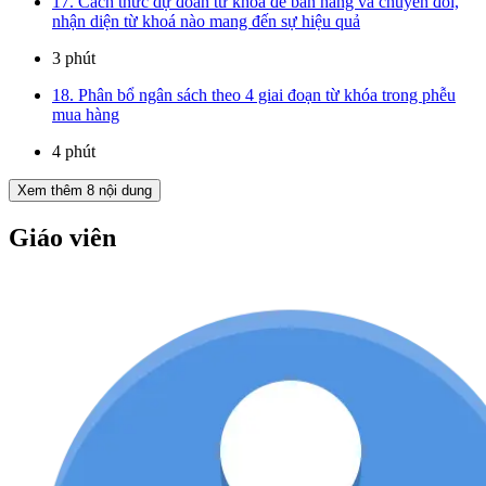
17. Cách thức dự đoán từ khoá để bán hàng và chuyển đổi,
nhận diện từ khoá nào mang đến sự hiệu quả
3 phút
18. Phân bổ ngân sách theo 4 giai đoạn từ khóa trong phễu
mua hàng
4 phút
Xem thêm
8
nội dung
Giáo viên