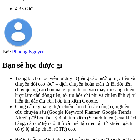
4.33
Giờ
Bởi:
Phuong Nguyen
Bạn sẽ học được gì
Trang bị cho học viên tư duy "Quảng cáo hướng mục tiêu và
chuyển đổi cao tốc" – dịch chuyển hoàn toàn từ lối đốt tiền
chạy quảng cáo bản năng, phụ thuộc vào may rủi sang chiến
lược làm chủ dòng tiền, tối ưu hóa chi phí và chiếm lĩnh vị trí
hiển thị đắc địa trên hộp tìm kiếm Google.
Cung cấp kỹ năng thực chiến làm chủ các công cụ nghiên
cứu chuyên sâu (Google Keyword Planner, Google Trends,
Ahrefs) để bóc tách ý định tìm kiếm (Search Intent) của khách
hàng, cào dữ liệu đối thủ và thiết lập ma trận từ khóa ngách
có tỷ lệ nhấp chuột (CTR) cao.
Hướng dẫn phương pháp viết mẫu quảng cáo "thao túng tâm