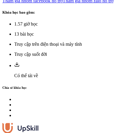
Tham gia nhóm facebook hỗ trợ
Tham gia nhóm zalo hỗ trợ
Khóa học bao gồm:
1.57
giờ học
13
bài học
Truy cập trên điện thoại và máy tính
Truy cập suốt đời
Có thể tải về
Chia sẻ khóa học