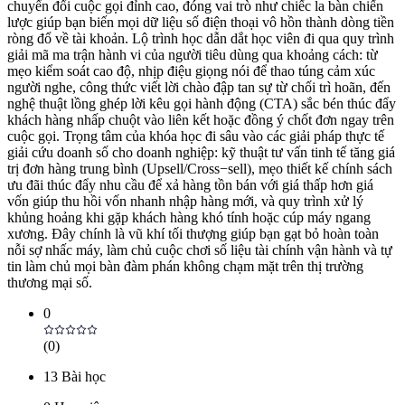
chuyển đổi cuộc gọi đỉnh cao, đóng vai trò như chiếc la bàn chiến
lược giúp bạn biến mọi dữ liệu số điện thoại vô hồn thành dòng tiền
ròng đổ về tài khoản. Lộ trình học dẫn dắt học viên đi qua quy trình
giải mã ma trận hành vi của người tiêu dùng qua khoảng cách: từ
mẹo kiểm soát cao độ, nhịp điệu giọng nói để thao túng cảm xúc
người nghe, công thức viết lời chào đập tan sự từ chối trì hoãn, đến
nghệ thuật lồng ghép lời kêu gọi hành động (CTA) sắc bén thúc đẩy
khách hàng nhấp chuột vào liên kết hoặc đồng ý chốt đơn ngay trên
cuộc gọi. Trọng tâm của khóa học đi sâu vào các giải pháp thực tế
giải cứu doanh số cho doanh nghiệp: kỹ thuật tư vấn tinh tế tăng giá
trị đơn hàng trung bình (Upsell/Cross−sell), mẹo thiết kế chính sách
ưu đãi thúc đẩy nhu cầu để xả hàng tồn bán với giá thấp hơn giá
vốn giúp thu hồi vốn nhanh nhập hàng mới, và quy trình xử lý
khủng hoảng khi gặp khách hàng khó tính hoặc cúp máy ngang
xương. Đây chính là vũ khí tối thượng giúp bạn gạt bỏ hoàn toàn
nỗi sợ nhấc máy, làm chủ cuộc chơi số liệu tài chính vận hành và tự
tin làm chủ mọi bàn đàm phán không chạm mặt trên thị trường
thương mại số.
0
(
0
)
13
Bài học