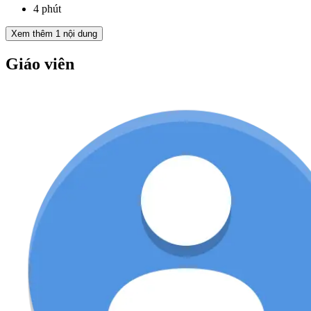
4 phút
Xem thêm
1
nội dung
Giáo viên