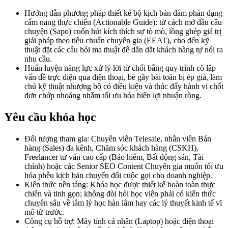
Hướng dẫn phương pháp thiết kế bộ kịch bản đàm phán dạng
cẩm nang thực chiến (Actionable Guide): từ cách mở đầu câu
chuyện (Sapo) cuốn hút kích thích sự tò mò, lồng ghép giá trị
giải pháp theo tiêu chuẩn chuyên gia (EEAT), cho đến kỹ
thuật đặt các câu hỏi ma thuật để dẫn dắt khách hàng tự nói ra
nhu cầu.
Huấn luyện năng lực xử lý lời từ chối bằng quy trình cô lập
vấn đề trực diện qua điện thoại, bẻ gãy bài toán bị ép giá, làm
chủ kỹ thuật nhượng bộ có điều kiện và thúc đẩy hành vi chốt
đơn chớp nhoáng nhằm tối ưu hóa biên lợi nhuận ròng.
Yêu cầu khóa học
Đối tượng tham gia: Chuyên viên Telesale, nhân viên Bán
hàng (Sales) đa kênh, Chăm sóc khách hàng (CSKH),
Freelancer tư vấn cao cấp (Bảo hiểm, Bất động sản, Tài
chính) hoặc các Senior SEO Content Chuyên gia muốn tối ưu
hóa phễu kịch bản chuyển đổi cuộc gọi cho doanh nghiệp.
Kiến thức nền tảng: Khóa học được thiết kế hoàn toàn thực
chiến và tinh gọn; không đòi hỏi học viên phải có kiến thức
chuyên sâu về tâm lý học hàn lâm hay các lý thuyết kinh tế vĩ
mô từ trước.
Công cụ hỗ trợ: Máy tính cá nhân (Laptop) hoặc điện thoại