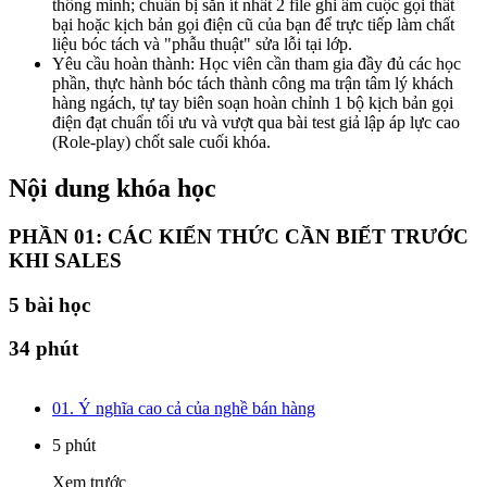
thông minh; chuẩn bị sẵn ít nhất 2 file ghi âm cuộc gọi thất
bại hoặc kịch bản gọi điện cũ của bạn để trực tiếp làm chất
liệu bóc tách và "phẫu thuật" sửa lỗi tại lớp.
Yêu cầu hoàn thành: Học viên cần tham gia đầy đủ các học
phần, thực hành bóc tách thành công ma trận tâm lý khách
hàng ngách, tự tay biên soạn hoàn chỉnh 1 bộ kịch bản gọi
điện đạt chuẩn tối ưu và vượt qua bài test giả lập áp lực cao
(Role-play) chốt sale cuối khóa.
Nội dung khóa học
PHẦN 01: CÁC KIẾN THỨC CẦN BIẾT TRƯỚC
KHI SALES
5
bài học
34 phút
01. Ý nghĩa cao cả của nghề bán hàng
5 phút
Xem trước