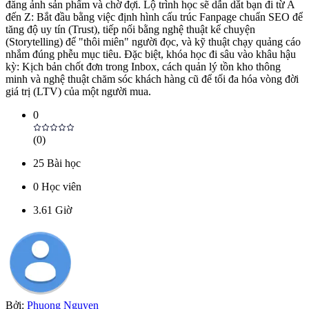
đăng ảnh sản phẩm và chờ đợi. Lộ trình học sẽ dẫn dắt bạn đi từ A
đến Z: Bắt đầu bằng việc định hình cấu trúc Fanpage chuẩn SEO để
tăng độ uy tín (Trust), tiếp nối bằng nghệ thuật kể chuyện
(Storytelling) để "thôi miên" người đọc, và kỹ thuật chạy quảng cáo
nhắm đúng phễu mục tiêu. Đặc biệt, khóa học đi sâu vào khâu hậu
kỳ: Kịch bản chốt đơn trong Inbox, cách quản lý tồn kho thông
minh và nghệ thuật chăm sóc khách hàng cũ để tối đa hóa vòng đời
giá trị (LTV) của một người mua.
0
(
0
)
25
Bài học
0
Học viên
3.61
Giờ
Bởi:
Phuong Nguyen