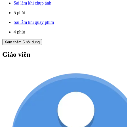
Sai lầm khi chụp ảnh
5 phút
Sai lầm khi quay phim
4 phút
Xem thêm
5
nội dung
Giáo viên