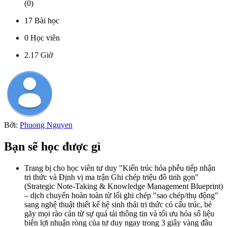
(
0
)
17
Bài học
0
Học viên
2.17
Giờ
Bởi:
Phuong Nguyen
Bạn sẽ học được gì
Trang bị cho học viên tư duy "Kiến trúc hóa phễu tiếp nhận
tri thức và Định vị ma trận Ghi chép triệu đô tinh gọn"
(Strategic Note-Taking & Knowledge Management Blueprint)
– dịch chuyển hoàn toàn từ lối ghi chép "sao chép/thụ động"
sang nghệ thuật thiết kế hệ sinh thái tri thức có cấu trúc, bẻ
gãy mọi rào cản từ sự quá tải thông tin và tối ưu hóa số liệu
biên lợi nhuận ròng của tư duy ngay trong 3 giây vàng đầu