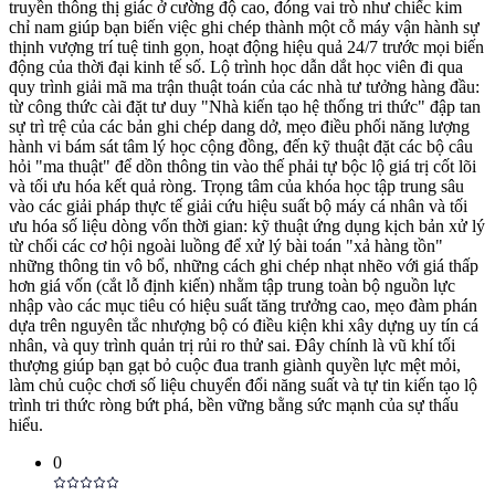
truyền thông thị giác ở cường độ cao, đóng vai trò như chiếc kim
chỉ nam giúp bạn biến việc ghi chép thành một cỗ máy vận hành sự
thịnh vượng trí tuệ tinh gọn, hoạt động hiệu quả 24/7 trước mọi biến
động của thời đại kinh tế số. Lộ trình học dẫn dắt học viên đi qua
quy trình giải mã ma trận thuật toán của các nhà tư tưởng hàng đầu:
từ công thức cài đặt tư duy "Nhà kiến tạo hệ thống tri thức" đập tan
sự trì trệ của các bản ghi chép dang dở, mẹo điều phối năng lượng
hành vi bám sát tâm lý học cộng đồng, đến kỹ thuật đặt các bộ câu
hỏi "ma thuật" để dồn thông tin vào thế phải tự bộc lộ giá trị cốt lõi
và tối ưu hóa kết quả ròng. Trọng tâm của khóa học tập trung sâu
vào các giải pháp thực tế giải cứu hiệu suất bộ máy cá nhân và tối
ưu hóa số liệu dòng vốn thời gian: kỹ thuật ứng dụng kịch bản xử lý
từ chối các cơ hội ngoài luồng để xử lý bài toán "xả hàng tồn"
những thông tin vô bổ, những cách ghi chép nhạt nhẽo với giá thấp
hơn giá vốn (cắt lỗ định kiến) nhằm tập trung toàn bộ nguồn lực
nhập vào các mục tiêu có hiệu suất tăng trưởng cao, mẹo đàm phán
dựa trên nguyên tắc nhượng bộ có điều kiện khi xây dựng uy tín cá
nhân, và quy trình quản trị rủi ro thử sai. Đây chính là vũ khí tối
thượng giúp bạn gạt bỏ cuộc đua tranh giành quyền lực mệt mỏi,
làm chủ cuộc chơi số liệu chuyển đổi năng suất và tự tin kiến tạo lộ
trình tri thức ròng bứt phá, bền vững bằng sức mạnh của sự thấu
hiểu.
0