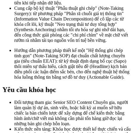
tiên khi tiếp nhận dữ liệu.
Cung cấp bộ kỹ thuật "Phẫu thuật ghi chép" (Note-Taking
Surgery): từ phương pháp "Phân rã chuỗi giá trị thông tin"
(Information Value Chain Decomposition) để cô lập các từ
khóa cốt lõi, kỹ thuật "Neo trạng thái tư duy tổng hợp"
(Synthesis Anchoring) nhằm tối ưu hóa sự ghi nhớ dài hạn,
đến công thức giải phóng các "chi phí chìm" về mặt chữ viết
rườm rà nhằm tái tạo nguồn vốn trí tuệ bền vững.
Hướng dẫn phương pháp thiết kế một "Hệ thống ghi chép
tinh gọn" (Note-Taking SOP) đạt chuẩn chất lượng chuyên
gia (tiêu chuẩn EEAT): từ kỹ thuật định dạng bố cục (Sapo)
thôi miên sự thấu hiểu, cách giật tiêu đề (Headline) kịch bản
điều phối các luận điểm sắc bén, cho đến nghệ thuật hệ thống
hóa luồng thông tin bằng sơ đồ tư duy (Actionable Guide).
Yêu cầu khóa học
Đối tượng tham gia: Senior SEO Content Chuyên gia, người
làm quản lý dự án, sinh viên, hoặc bất kỳ ai muốn sở hữu
chiếc la bàn chiến lược để xây dựng đế chế kiến thức bằng
hình ảnh/chữ viết mà không cần phải tốn hàng giờ đọc lại
những bản ghi chép hỗn loạn.
Kiến thức nền tảng: Khóa học được thiết kế thực chiến và cấu