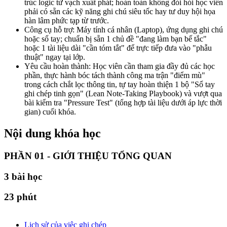
trúc logic từ vạch xuất phát; hoàn toàn không đòi hỏi học viên
phải có sẵn các kỹ năng ghi chú siêu tốc hay tư duy hội họa
hàn lâm phức tạp từ trước.
Công cụ hỗ trợ: Máy tính cá nhân (Laptop), ứng dụng ghi chú
hoặc sổ tay; chuẩn bị sẵn 1 chủ đề "đang làm bạn bế tắc"
hoặc 1 tài liệu dài "cần tóm tắt" để trực tiếp đưa vào "phẫu
thuật" ngay tại lớp.
Yêu cầu hoàn thành: Học viên cần tham gia đầy đủ các học
phần, thực hành bóc tách thành công ma trận "điểm mù"
trong cách chắt lọc thông tin, tự tay hoàn thiện 1 bộ "Sổ tay
ghi chép tinh gọn" (Lean Note-Taking Playbook) và vượt qua
bài kiểm tra "Pressure Test" (tổng hợp tài liệu dưới áp lực thời
gian) cuối khóa.
Nội dung khóa học
PHẦN 01 - GIỚI THIỆU TỔNG QUAN
3
bài học
23 phút
Lịch sử của việc ghi chép