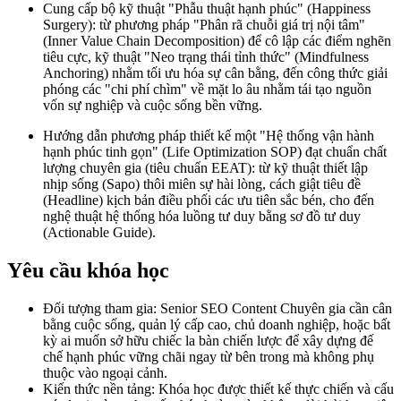
Cung cấp bộ kỹ thuật "Phẫu thuật hạnh phúc" (Happiness
Surgery): từ phương pháp "Phân rã chuỗi giá trị nội tâm"
(Inner Value Chain Decomposition) để cô lập các điểm nghẽn
tiêu cực, kỹ thuật "Neo trạng thái tỉnh thức" (Mindfulness
Anchoring) nhằm tối ưu hóa sự cân bằng, đến công thức giải
phóng các "chi phí chìm" về mặt lo âu nhằm tái tạo nguồn
vốn sự nghiệp và cuộc sống bền vững.
Hướng dẫn phương pháp thiết kế một "Hệ thống vận hành
hạnh phúc tinh gọn" (Life Optimization SOP) đạt chuẩn chất
lượng chuyên gia (tiêu chuẩn EEAT): từ kỹ thuật thiết lập
nhịp sống (Sapo) thôi miên sự hài lòng, cách giật tiêu đề
(Headline) kịch bản điều phối các ưu tiên sắc bén, cho đến
nghệ thuật hệ thống hóa luồng tư duy bằng sơ đồ tư duy
(Actionable Guide).
Yêu cầu khóa học
Đối tượng tham gia: Senior SEO Content Chuyên gia cần cân
bằng cuộc sống, quản lý cấp cao, chủ doanh nghiệp, hoặc bất
kỳ ai muốn sở hữu chiếc la bàn chiến lược để xây dựng đế
chế hạnh phúc vững chãi ngay từ bên trong mà không phụ
thuộc vào ngoại cảnh.
Kiến thức nền tảng: Khóa học được thiết kế thực chiến và cấu