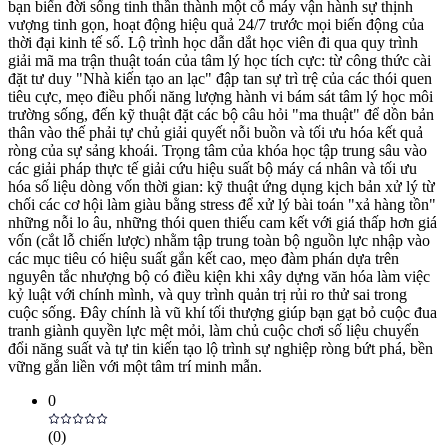
bạn biến đời sống tinh thần thành một cỗ máy vận hành sự thịnh
vượng tinh gọn, hoạt động hiệu quả 24/7 trước mọi biến động của
thời đại kinh tế số. Lộ trình học dẫn dắt học viên đi qua quy trình
giải mã ma trận thuật toán của tâm lý học tích cực: từ công thức cài
đặt tư duy "Nhà kiến tạo an lạc" đập tan sự trì trệ của các thói quen
tiêu cực, mẹo điều phối năng lượng hành vi bám sát tâm lý học môi
trường sống, đến kỹ thuật đặt các bộ câu hỏi "ma thuật" để dồn bản
thân vào thế phải tự chủ giải quyết nỗi buồn và tối ưu hóa kết quả
ròng của sự sảng khoái. Trọng tâm của khóa học tập trung sâu vào
các giải pháp thực tế giải cứu hiệu suất bộ máy cá nhân và tối ưu
hóa số liệu dòng vốn thời gian: kỹ thuật ứng dụng kịch bản xử lý từ
chối các cơ hội làm giàu bằng stress để xử lý bài toán "xả hàng tồn"
những nỗi lo âu, những thói quen thiếu cam kết với giá thấp hơn giá
vốn (cắt lỗ chiến lược) nhằm tập trung toàn bộ nguồn lực nhập vào
các mục tiêu có hiệu suất gắn kết cao, mẹo đàm phán dựa trên
nguyên tắc nhượng bộ có điều kiện khi xây dựng văn hóa làm việc
kỷ luật với chính mình, và quy trình quản trị rủi ro thử sai trong
cuộc sống. Đây chính là vũ khí tối thượng giúp bạn gạt bỏ cuộc đua
tranh giành quyền lực mệt mỏi, làm chủ cuộc chơi số liệu chuyển
đổi năng suất và tự tin kiến tạo lộ trình sự nghiệp ròng bứt phá, bền
vững gắn liền với một tâm trí minh mẫn.
0
(
0
)