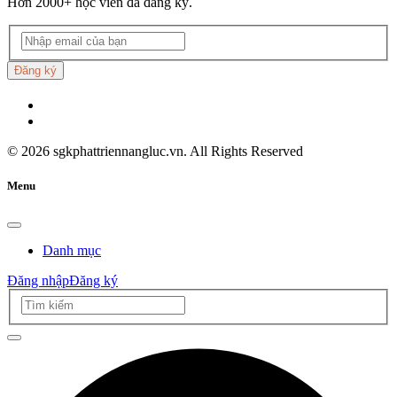
Hơn 2000+ học viên đã đăng ký.
Đăng ký
©
2026
sgkphattriennangluc.vn. All Rights Reserved
Menu
Danh mục
Đăng nhập
Đăng ký