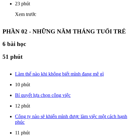
23 phút
Xem trước
PHẦN 02 - NHỮNG NĂM THÁNG TUỔI TRẺ
6
bài học
51 phút
Làm thế nào khi không biết mình đang mê gì
10 phút
Bí quyết lựa chọn công việc
12 phút
Công ty nào sẽ khiến mình được làm việc một cách hạnh
phúc
11 phút