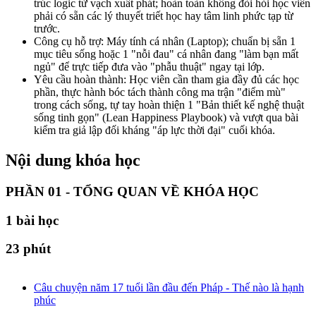
trúc logic từ vạch xuất phát; hoàn toàn không đòi hỏi học viên
phải có sẵn các lý thuyết triết học hay tâm linh phức tạp từ
trước.
Công cụ hỗ trợ: Máy tính cá nhân (Laptop); chuẩn bị sẵn 1
mục tiêu sống hoặc 1 "nỗi đau" cá nhân đang "làm bạn mất
ngủ" để trực tiếp đưa vào "phẫu thuật" ngay tại lớp.
Yêu cầu hoàn thành: Học viên cần tham gia đầy đủ các học
phần, thực hành bóc tách thành công ma trận "điểm mù"
trong cách sống, tự tay hoàn thiện 1 "Bản thiết kế nghệ thuật
sống tinh gọn" (Lean Happiness Playbook) và vượt qua bài
kiểm tra giả lập đối kháng "áp lực thời đại" cuối khóa.
Nội dung khóa học
PHẦN 01 - TỔNG QUAN VỀ KHÓA HỌC
1
bài học
23 phút
Câu chuyện năm 17 tuổi lần đầu đến Pháp - Thế nào là hạnh
phúc