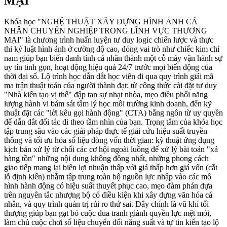
MẠI
Khóa học "NGHỆ THUẬT XÂY DỰNG HÌNH ẢNH CÁ
NHÂN CHUYÊN NGHIỆP TRONG LĨNH VỰC THƯƠNG
MẠI" là chương trình huấn luyện tư duy logic chiến lược và thực
thi kỷ luật hình ảnh ở cường độ cao, đóng vai trò như chiếc kim chỉ
nam giúp bạn biến danh tính cá nhân thành một cỗ máy vận hành sự
uy tín tinh gọn, hoạt động hiệu quả 24/7 trước mọi biến động của
thời đại số. Lộ trình học dẫn dắt học viên đi qua quy trình giải mã
ma trận thuật toán của người thành đạt: từ công thức cài đặt tư duy
"Nhà kiến tạo vị thế" đập tan sự nhạt nhòa, mẹo điều phối năng
lượng hành vi bám sát tâm lý học môi trường kinh doanh, đến kỹ
thuật đặt các "lời kêu gọi hành động" (CTA) bằng ngôn từ uy quyền
để dẫn dắt đối tác đi theo tầm nhìn của bạn. Trọng tâm của khóa học
tập trung sâu vào các giải pháp thực tế giải cứu hiệu suất truyền
thông và tối ưu hóa số liệu dòng vốn thời gian: kỹ thuật ứng dụng
kịch bản xử lý từ chối các cơ hội ngoài luồng để xử lý bài toán "xả
hàng tồn" những nội dung không đồng nhất, những phong cách
giao tiếp mang lại biên lợi nhuận thấp với giá thấp hơn giá vốn (cắt
lỗ định kiến) nhằm tập trung toàn bộ nguồn lực nhập vào các mô
hình hành động có hiệu suất thuyết phục cao, mẹo đàm phán dựa
trên nguyên tắc nhượng bộ có điều kiện khi xây dựng văn hóa cá
nhân, và quy trình quản trị rủi ro thử sai. Đây chính là vũ khí tối
thượng giúp bạn gạt bỏ cuộc đua tranh giành quyền lực mệt mỏi,
làm chủ cuộc chơi số liệu chuyển đổi năng suất và tự tin kiến tạo lộ