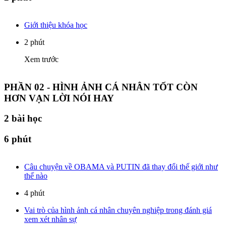
Giới thiệu khóa học
2 phút
Xem trước
PHẦN 02 - HÌNH ẢNH CÁ NHÂN TỐT CÒN
HƠN VẠN LỜI NÓI HAY
2
bài học
6 phút
Câu chuyện về OBAMA và PUTIN đã thay đổi thế giới như
thế nào
4 phút
Vai trò của hình ảnh cá nhân chuyên nghiệp trong đánh giá
xem xét nhân sự