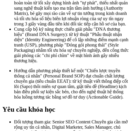
hoàn toàn từ lối xây dựng hình ảnh "tự phát", thiếu nhất quán
sang nghệ thuật kiến tạo ma trận tầm ảnh hưởng (Authority
Matrix), bẻ gãy mọi rào cản về sự tin tưởng trong kinh doanh
và tối ưu hóa số liệu biên lợi nhuận ròng của sự uy tín ngay
trong 3 giây vàng đầu tiên khi đối tác tiếp cận hồ sơ của bạn.
Cung cấp bộ kỹ năng thực chiến giải phẫu "DNA thương
hiệu" (Brand DNA Surgery): từ kỹ thuật "Phẫu thuật nhận
diện" (Identity Engineering) để cô lập những điểm mạnh cạnh
tranh (USP), phương pháp "Đóng gói phong thái" (Style
Packaging) nhằm tối ưu hóa sự chuyên nghiệp, đến công thức
giải phóng các "chi phí chìm" về mặt hình ảnh gây nhiễu
thương hiệu.
Hướng dẫn phương pháp thiết kế một "Chiến lược truyền
thông cá nhân" (Personal Brand SOP) đạt chuẩn chất lượng
chuyên gia (tiêu chuẩn EEAT): từ kỹ thuật viết thông điệp cốt
lõi (Sapo) thôi miên sự quan tâm, giật tiêu đề (Headline) kịch
bản điều phối sự kiện sắc bén, cho đến nghệ thuật hệ thống
hóa luồng tương tác bằng sơ đồ tư duy (Actionable Guide).
Yêu cầu khóa học
Đối tượng tham gia: Senior SEO Content Chuyên gia cần mở
rộng uy tín cá nhân, Digital Marketer, Sales Manager, chủ