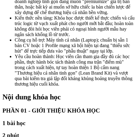
doanh nghiệp tinh gọn đang muốn "premiumize" giá trị bản
thân, hoặc bất kỳ ai muốn sở hữu chiếc la bàn chiến lược để
xây dựng đế chế thương hiệu cá nhân bền vững.
Kiến thức nền tảng: Khóa học được thiết kế thực chiến và cấu
trúc logic từ vạch xuất phát cho người mới bắt đầu; hoàn toàn
không đòi hỏi học viên phải có ngoại hình người mẫu hay
ngân sách khổng lồ từ trước.
Công cụ hỗ trợ: Máy tính cá nhân (Laptop); chuẩn bị sẵn 1
bản CV hoặc 1 Profile mạng xã hội hiện tại đang "thiếu sức
hút" để trực tiếp đưa vào "phẫu thuật" ngay tại lớp.
Yêu cầu hoàn thành: Học viên cần tham gia đầy đủ các học
phần, thực hành bóc tách thành công ma trận "điểm mù"
trong cách xuất hiện, tự tay hoàn thiện 1 Bộ cẩm nang
"Thương hiệu cá nhân tinh gọn" (Lean Brand Kit) và vượt
qua bài kiểm tra giả lập đối kháng khủng hoảng truyền thông
thương hiệu cuối khóa.
Nội dung khóa học
PHẦN 01 - GIỚI THIỆU KHÓA HỌC
1
bài học
2 phút