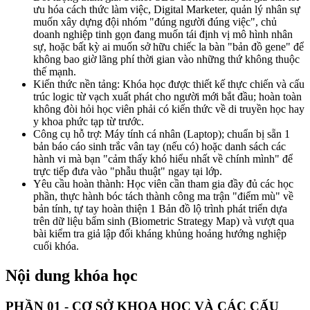
ưu hóa cách thức làm việc, Digital Marketer, quản lý nhân sự
muốn xây dựng đội nhóm "đúng người đúng việc", chủ
doanh nghiệp tinh gọn đang muốn tái định vị mô hình nhân
sự, hoặc bất kỳ ai muốn sở hữu chiếc la bàn "bản đồ gene" để
không bao giờ lãng phí thời gian vào những thứ không thuộc
thế mạnh.
Kiến thức nền tảng: Khóa học được thiết kế thực chiến và cấu
trúc logic từ vạch xuất phát cho người mới bắt đầu; hoàn toàn
không đòi hỏi học viên phải có kiến thức về di truyền học hay
y khoa phức tạp từ trước.
Công cụ hỗ trợ: Máy tính cá nhân (Laptop); chuẩn bị sẵn 1
bản báo cáo sinh trắc vân tay (nếu có) hoặc danh sách các
hành vi mà bạn "cảm thấy khó hiểu nhất về chính mình" để
trực tiếp đưa vào "phẫu thuật" ngay tại lớp.
Yêu cầu hoàn thành: Học viên cần tham gia đầy đủ các học
phần, thực hành bóc tách thành công ma trận "điểm mù" về
bản tính, tự tay hoàn thiện 1 Bản đồ lộ trình phát triển dựa
trên dữ liệu bẩm sinh (Biometric Strategy Map) và vượt qua
bài kiểm tra giả lập đối kháng khủng hoảng hướng nghiệp
cuối khóa.
Nội dung khóa học
PHẦN 01 - CƠ SỞ KHOA HỌC VÀ CÁC CẤU