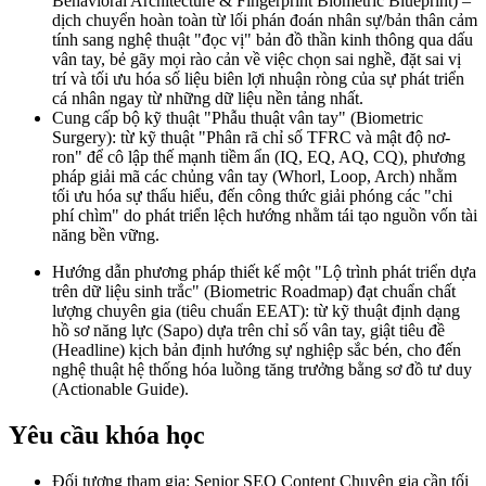
Behavioral Architecture & Fingerprint Biometric Blueprint) –
dịch chuyển hoàn toàn từ lối phán đoán nhân sự/bản thân cảm
tính sang nghệ thuật "đọc vị" bản đồ thần kinh thông qua dấu
vân tay, bẻ gãy mọi rào cản về việc chọn sai nghề, đặt sai vị
trí và tối ưu hóa số liệu biên lợi nhuận ròng của sự phát triển
cá nhân ngay từ những dữ liệu nền tảng nhất.
Cung cấp bộ kỹ thuật "Phẫu thuật vân tay" (Biometric
Surgery): từ kỹ thuật "Phân rã chỉ số TFRC và mật độ nơ-
ron" để cô lập thế mạnh tiềm ẩn (IQ, EQ, AQ, CQ), phương
pháp giải mã các chủng vân tay (Whorl, Loop, Arch) nhằm
tối ưu hóa sự thấu hiểu, đến công thức giải phóng các "chi
phí chìm" do phát triển lệch hướng nhằm tái tạo nguồn vốn tài
năng bền vững.
Hướng dẫn phương pháp thiết kế một "Lộ trình phát triển dựa
trên dữ liệu sinh trắc" (Biometric Roadmap) đạt chuẩn chất
lượng chuyên gia (tiêu chuẩn EEAT): từ kỹ thuật định dạng
hồ sơ năng lực (Sapo) dựa trên chỉ số vân tay, giật tiêu đề
(Headline) kịch bản định hướng sự nghiệp sắc bén, cho đến
nghệ thuật hệ thống hóa luồng tăng trưởng bằng sơ đồ tư duy
(Actionable Guide).
Yêu cầu khóa học
Đối tượng tham gia: Senior SEO Content Chuyên gia cần tối