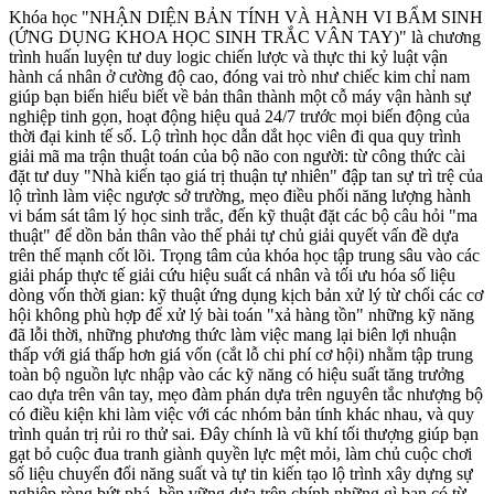
Khóa học "NHẬN DIỆN BẢN TÍNH VÀ HÀNH VI BẨM SINH
(ỨNG DỤNG KHOA HỌC SINH TRẮC VÂN TAY)" là chương
trình huấn luyện tư duy logic chiến lược và thực thi kỷ luật vận
hành cá nhân ở cường độ cao, đóng vai trò như chiếc kim chỉ nam
giúp bạn biến hiểu biết về bản thân thành một cỗ máy vận hành sự
nghiệp tinh gọn, hoạt động hiệu quả 24/7 trước mọi biến động của
thời đại kinh tế số. Lộ trình học dẫn dắt học viên đi qua quy trình
giải mã ma trận thuật toán của bộ não con người: từ công thức cài
đặt tư duy "Nhà kiến tạo giá trị thuận tự nhiên" đập tan sự trì trệ của
lộ trình làm việc ngược sở trường, mẹo điều phối năng lượng hành
vi bám sát tâm lý học sinh trắc, đến kỹ thuật đặt các bộ câu hỏi "ma
thuật" để dồn bản thân vào thế phải tự chủ giải quyết vấn đề dựa
trên thế mạnh cốt lõi. Trọng tâm của khóa học tập trung sâu vào các
giải pháp thực tế giải cứu hiệu suất cá nhân và tối ưu hóa số liệu
dòng vốn thời gian: kỹ thuật ứng dụng kịch bản xử lý từ chối các cơ
hội không phù hợp để xử lý bài toán "xả hàng tồn" những kỹ năng
đã lỗi thời, những phương thức làm việc mang lại biên lợi nhuận
thấp với giá thấp hơn giá vốn (cắt lỗ chi phí cơ hội) nhằm tập trung
toàn bộ nguồn lực nhập vào các kỹ năng có hiệu suất tăng trưởng
cao dựa trên vân tay, mẹo đàm phán dựa trên nguyên tắc nhượng bộ
có điều kiện khi làm việc với các nhóm bản tính khác nhau, và quy
trình quản trị rủi ro thử sai. Đây chính là vũ khí tối thượng giúp bạn
gạt bỏ cuộc đua tranh giành quyền lực mệt mỏi, làm chủ cuộc chơi
số liệu chuyển đổi năng suất và tự tin kiến tạo lộ trình xây dựng sự
nghiệp ròng bứt phá, bền vững dựa trên chính những gì bạn có từ