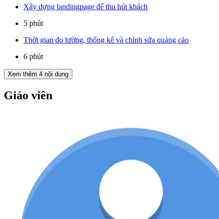
Xây dựng landingpage để thu hút khách
5 phút
Thời gian đo lường, thống kê và chỉnh sửa quảng cáo
6 phút
Xem thêm
4
nội dung
Giáo viên