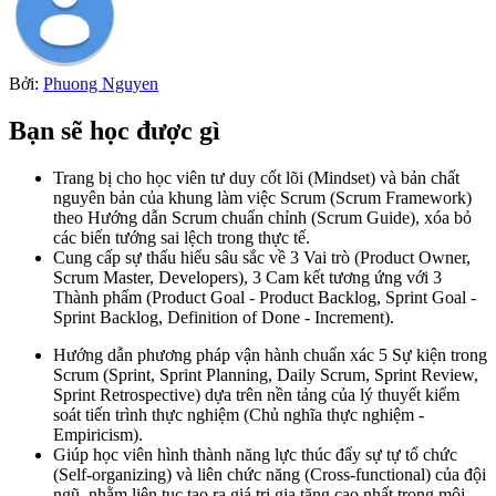
Bởi:
Phuong Nguyen
Bạn sẽ học được gì
Trang bị cho học viên tư duy cốt lõi (Mindset) và bản chất
nguyên bản của khung làm việc Scrum (Scrum Framework)
theo Hướng dẫn Scrum chuẩn chỉnh (Scrum Guide), xóa bỏ
các biến tướng sai lệch trong thực tế.
Cung cấp sự thấu hiểu sâu sắc về 3 Vai trò (Product Owner,
Scrum Master, Developers), 3 Cam kết tương ứng với 3
Thành phẩm (Product Goal - Product Backlog, Sprint Goal -
Sprint Backlog, Definition of Done - Increment).
Hướng dẫn phương pháp vận hành chuẩn xác 5 Sự kiện trong
Scrum (Sprint, Sprint Planning, Daily Scrum, Sprint Review,
Sprint Retrospective) dựa trên nền tảng của lý thuyết kiểm
soát tiến trình thực nghiệm (Chủ nghĩa thực nghiệm -
Empiricism).
Giúp học viên hình thành năng lực thúc đẩy sự tự tổ chức
(Self-organizing) và liên chức năng (Cross-functional) của đội
ngũ, nhằm liên tục tạo ra giá trị gia tăng cao nhất trong môi