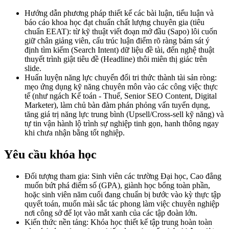
Hướng dẫn phương pháp thiết kế các bài luận, tiểu luận và
báo cáo khoa học đạt chuẩn chất lượng chuyên gia (tiêu
chuẩn EEAT): từ kỹ thuật viết đoạn mở đầu (Sapo) lôi cuốn
giữ chân giảng viên, cấu trúc luận điểm rõ ràng bám sát ý
định tìm kiếm (Search Intent) dữ liệu đề tài, đến nghệ thuật
thuyết trình giật tiêu đề (Headline) thôi miên thị giác trên
slide.
Huấn luyện năng lực chuyển đổi tri thức thành tài sản ròng:
mẹo ứng dụng kỹ năng chuyên môn vào các công việc thực
tế (như ngách Kế toán - Thuế, Senior SEO Content, Digital
Marketer), làm chủ bàn đàm phán phỏng vấn tuyển dụng,
tăng giá trị năng lực trung bình (Upsell/Cross-sell kỹ năng) và
tự tin vận hành lộ trình sự nghiệp tinh gọn, hanh thông ngay
khi chưa nhận bằng tốt nghiệp.
Yêu cầu khóa học
Đối tượng tham gia: Sinh viên các trường Đại học, Cao đẳng
muốn bứt phá điểm số (GPA), giành học bổng toàn phần,
hoặc sinh viên năm cuối đang chuẩn bị bước vào kỳ thực tập
quyết toán, muốn mài sắc tác phong làm việc chuyên nghiệp
nơi công sở để lọt vào mắt xanh của các tập đoàn lớn.
Kiến thức nền tảng: Khóa học thiết kế tập trung hoàn toàn