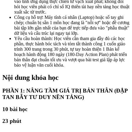
vào tính ứng dụng thực chiến từ vạch xuất phát; không đòi
hỏi học viên phải có chỉ số IQ thiên tài hay nền tảng học thuật
xuất sắc từ trước.
Công cụ hỗ trợ: Máy tính cá nhân (Laptop) hoặc sổ tay ghi
chép; chuẩn bị sẵn 1 môn học đang là "nỗi sợ" hoặc đề cương
bài tập lớn gần nhất của bạn để trực tiếp đưa vào "phẫu thuật"
dữ liệu và cấu trúc lại ngay tại lớp.
Yêu cầu hoàn thành: Học viên cần tham gia đầy đủ các học
phần, thực hành bóc tách và tóm tắt thành công 1 cuốn giáo
trình 300 trang trong 30 phút, tự tay hoàn thiện 1 Bản kế
hoạch hành động 180 ngày (180-Day Action Plan) phát triển
bản thân đạt chuẩn tối ưu và vượt qua bài test giả lập áp lực
bảo vệ luận văn cuối khóa.
Nội dung khóa học
PHẦN 1: NÂNG TẦM GIÁ TRỊ BẢN THÂN (ĐẬP
TAN BẪY TƯ DUY NỀN TẢNG)
10
bài học
23 phút