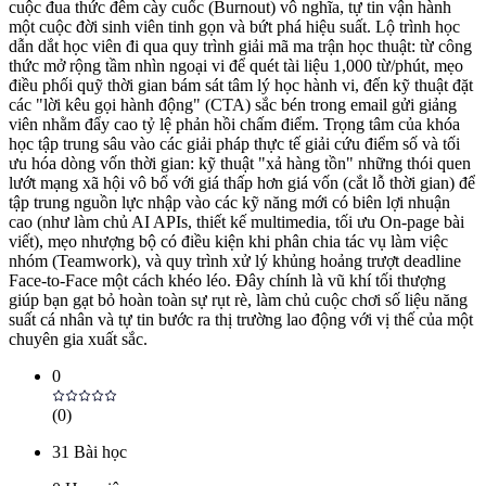
cuộc đua thức đêm cày cuốc (Burnout) vô nghĩa, tự tin vận hành
một cuộc đời sinh viên tinh gọn và bứt phá hiệu suất. Lộ trình học
dẫn dắt học viên đi qua quy trình giải mã ma trận học thuật: từ công
thức mở rộng tầm nhìn ngoại vi để quét tài liệu 1,000 từ/phút, mẹo
điều phối quỹ thời gian bám sát tâm lý học hành vi, đến kỹ thuật đặt
các "lời kêu gọi hành động" (CTA) sắc bén trong email gửi giảng
viên nhằm đẩy cao tỷ lệ phản hồi chấm điểm. Trọng tâm của khóa
học tập trung sâu vào các giải pháp thực tế giải cứu điểm số và tối
ưu hóa dòng vốn thời gian: kỹ thuật "xả hàng tồn" những thói quen
lướt mạng xã hội vô bổ với giá thấp hơn giá vốn (cắt lỗ thời gian) để
tập trung nguồn lực nhập vào các kỹ năng mới có biên lợi nhuận
cao (như làm chủ AI APIs, thiết kế multimedia, tối ưu On-page bài
viết), mẹo nhượng bộ có điều kiện khi phân chia tác vụ làm việc
nhóm (Teamwork), và quy trình xử lý khủng hoảng trượt deadline
Face-to-Face một cách khéo léo. Đây chính là vũ khí tối thượng
giúp bạn gạt bỏ hoàn toàn sự rụt rè, làm chủ cuộc chơi số liệu năng
suất cá nhân và tự tin bước ra thị trường lao động với vị thế của một
chuyên gia xuất sắc.
0
(
0
)
31
Bài học