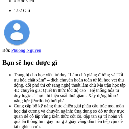
0
Học viên
1.92
Giờ
Bởi:
Phuong Nguyen
Bạn sẽ học được gì
Trang bị cho học viên tư duy "Làm chủ giảng đường và Tối
ưu hóa chất xám" – dịch chuyển hoàn toàn từ lối học vẹt thụ
động, đối phó thi cử sang nghệ thuật làm chủ Ma trận học tập
4D chuyên gia: Quét tri thức tốc độ cao - Hệ thống hóa tư
duy logic - Thực thi hiệu suất thời gian - Xây dựng hồ sơ
năng lực (Portfolio) bứt phá.
Cung cấp bộ kỹ năng thực chiến giải phẫu cấu trúc mọi môn
học đại cương và chuyên ngành: ứng dụng sơ đồ tư duy trực
quan để cô lập vùng kiến thức cốt lõi, đập tan sự trì hoãn và
quá tải thông tin ngay trong 3 giây vàng đầu tiên tiếp cận đề
tài nghiên cứu.