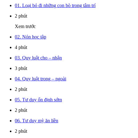
01. Loại bỏ đi những con bò trong tâm trí
2 phút
Xem trước
02. Nón học tập
4 phút
03. Quy luật cho – nhận
3 phút
04. Quy luật trong – ngoài
2 phút
05. Tư duy ổn định sớm
2 phút
06. Tư duy mỳ ăn liền
2 phút