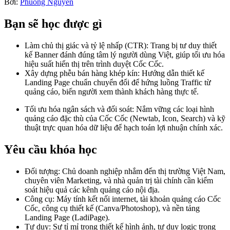
Bởi:
Phuong Nguyen
Bạn sẽ học được gì
Làm chủ thị giác và tỷ lệ nhấp (CTR): Trang bị tư duy thiết
kế Banner đánh đúng tâm lý người dùng Việt, giúp tối ưu hóa
hiệu suất hiển thị trên trình duyệt Cốc Cốc.
Xây dựng phễu bán hàng khép kín: Hướng dẫn thiết kế
Landing Page chuẩn chuyển đổi để hứng luồng Traffic từ
quảng cáo, biến người xem thành khách hàng thực tế.
Tối ưu hóa ngân sách và đối soát: Nắm vững các loại hình
quảng cáo đặc thù của Cốc Cốc (Newtab, Icon, Search) và kỹ
thuật trực quan hóa dữ liệu để hạch toán lợi nhuận chính xác.
Yêu cầu khóa học
Đối tượng: Chủ doanh nghiệp nhắm đến thị trường Việt Nam,
chuyên viên Marketing, và nhà quản trị tài chính cần kiểm
soát hiệu quả các kênh quảng cáo nội địa.
Công cụ: Máy tính kết nối internet, tài khoản quảng cáo Cốc
Cốc, công cụ thiết kế (Canva/Photoshop), và nền tảng
Landing Page (LadiPage).
Tư duy: Sự tỉ mỉ trong thiết kế hình ảnh, tư duy logic trong