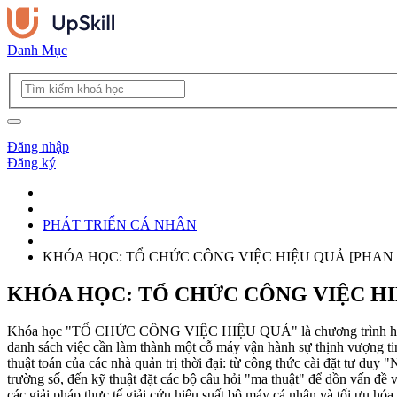
Danh Mục
Đăng nhập
Đăng ký
PHÁT TRIỂN CÁ NHÂN
KHÓA HỌC: TỔ CHỨC CÔNG VIỆC HIỆU QUẢ [PHAN
KHÓA HỌC: TỔ CHỨC CÔNG VIỆC HI
Khóa học "TỔ CHỨC CÔNG VIỆC HIỆU QUẢ" là chương trình huấn luyệ
danh sách việc cần làm thành một cỗ máy vận hành sự thịnh vượng tinh
thuật toán của các nhà quản trị thời đại: từ công thức cài đặt tư duy
trường số, đến kỹ thuật đặt các bộ câu hỏi "ma thuật" để dồn vấn đề 
các giải pháp thực tế giải cứu hiệu suất bộ máy cá nhân và tối ưu hóa