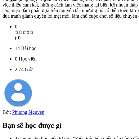
việc thiếu cam kết, những cách làm việc mang lại biên lợi nhuận thấp
cao, mẹo đàm phán dựa trên nguyên tắc nhượng bộ có điều kiện khi xây
đua tranh giành quyền lợi mệt mỏi, làm chủ cuộc chơi số liệu chuyển 
0
(
0
)
14
Bài học
0
Học viên
2.74
Giờ
Bởi:
Phuong Nguyen
Bạn sẽ học được gì
Trang bị cho học viên tư duy "Kiến trúc hóa phễu vận hành đầu