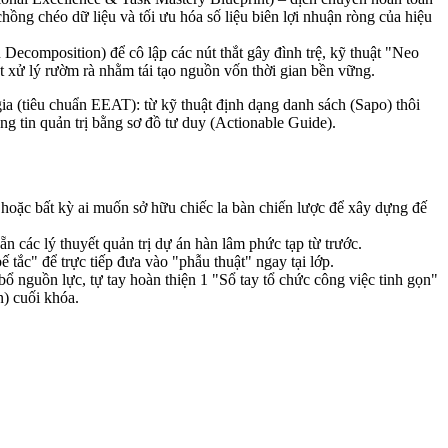
chồng chéo dữ liệu và tối ưu hóa số liệu biên lợi nhuận ròng của hiệu
Decomposition) để cô lập các nút thắt gây đình trệ, kỹ thuật "Neo
t xử lý rườm rà nhằm tái tạo nguồn vốn thời gian bền vững.
 (tiêu chuẩn EEAT): từ kỹ thuật định dạng danh sách (Sapo) thôi
ng tin quản trị bằng sơ đồ tư duy (Actionable Guide).
 hoặc bất kỳ ai muốn sở hữu chiếc la bàn chiến lược để xây dựng đế
ẵn các lý thuyết quản trị dự án hàn lâm phức tạp từ trước.
tắc" để trực tiếp đưa vào "phẫu thuật" ngay tại lớp.
 nguồn lực, tự tay hoàn thiện 1 "Sổ tay tổ chức công việc tinh gọn"
n) cuối khóa.