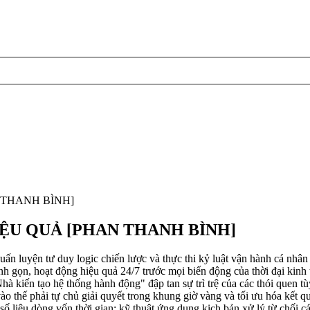
 THANH BÌNH]
ỆU QUẢ [PHAN THANH BÌNH]
n tư duy logic chiến lược và thực thi kỷ luật vận hành cá nhân ở 
 gọn, hoạt động hiệu quả 24/7 trước mọi biến động của thời đại kinh tế
 "Nhà kiến tạo hệ thống hành động" đập tan sự trì trệ của các thói quen
vào thế phải tự chủ giải quyết trong khung giờ vàng và tối ưu hóa kết 
 số liệu dòng vốn thời gian: kỹ thuật ứng dụng kịch bản xử lý từ chối 