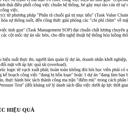
sinh thái điều phối công việc chuẩn hệ thống, bẻ gãy mọi rào cản từ sự 
 công việc.
): từ phương pháp "Phân rã chuỗi giá trị mục tiêu" (Task Value Chain 
hóa sự thông suốt, đến công thức giải phóng các "chi phí chìm" về mặ
việc tinh gọn" (Task Management SOP) đạt chuẩn chất lượng chuyên gia
ối các cột mốc dự án sắc bén, cho đến nghệ thuật hệ thống hóa luồng thô
hiệu suất thực thi, người làm quản lý dự án, doanh nhân khởi nghiệp,
ối mặt với áp lực quá tải (overload).
úc logic từ vạch xuất phát; hoàn toàn không đòi hỏi học viên phải có s
g kế hoạch công việc "đang bị hỗn loạn" hoặc 1 dự án "đang làm bạn bế 
n, thực hành bóc tách thành công ma trận "điểm mù" trong cách phân bổ
ssure Test" (đối kháng xử lý danh sách đầu việc dưới áp lực thời gia
ỆC HIỆU QUẢ