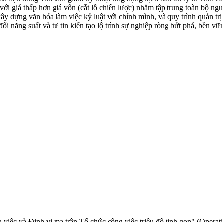
 với giá thấp hơn giá vốn (cắt lỗ chiến lược) nhằm tập trung toàn bộ n
 dựng văn hóa làm việc kỷ luật với chính mình, và quy trình quản trị r
đổi năng suất và tự tin kiến tạo lộ trình sự nghiệp ròng bứt phá, bền
 việc và Định vị ma trận Tổ chức công việc triệu đô tinh gọn" (Opera