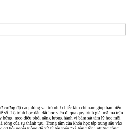
cường độ cao, đóng vai trò như chiếc kim chỉ nam giúp bạn biến
 số. Lộ trình học dẫn dắt học viên đi qua quy trình giải mã ma trận
 tùy hứng, mẹo điều phối năng lượng hành vi bám sát tâm lý học môi
quả ròng của sự thành tựu. Trọng tâm của khóa học tập trung sâu vào
các cơ hội ngoài luồng để xử lý bài toán "xả hàng tồn" những công