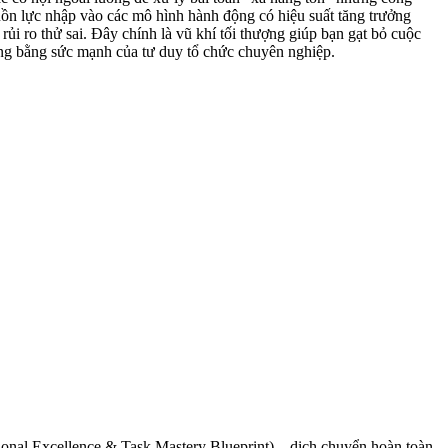
guồn lực nhập vào các mô hình hành động có hiệu suất tăng trưởng
ủi ro thử sai. Đây chính là vũ khí tối thượng giúp bạn gạt bỏ cuộc
 vững bằng sức mạnh của tư duy tổ chức chuyên nghiệp.
tional Excellence & Task Mastery Blueprint) – dịch chuyển hoàn toàn