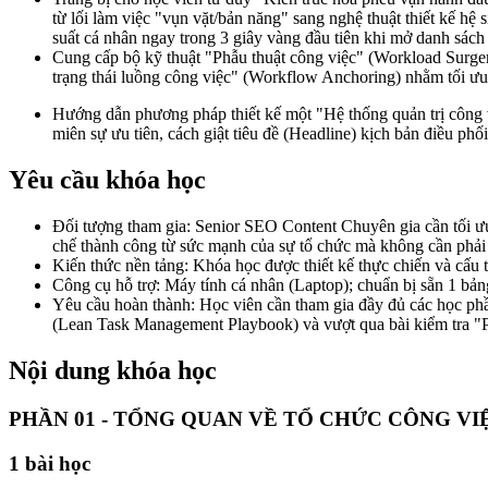
từ lối làm việc "vụn vặt/bản năng" sang nghệ thuật thiết kế hệ 
suất cá nhân ngay trong 3 giây vàng đầu tiên khi mở danh sách
Cung cấp bộ kỹ thuật "Phẫu thuật công việc" (Workload Surgery
trạng thái luồng công việc" (Workflow Anchoring) nhằm tối ưu 
Hướng dẫn phương pháp thiết kế một "Hệ thống quản trị công 
miên sự ưu tiên, cách giật tiêu đề (Headline) kịch bản điều ph
Yêu cầu khóa học
Đối tượng tham gia: Senior SEO Content Chuyên gia cần tối ưu 
chế thành công từ sức mạnh của sự tổ chức mà không cần phải đ
Kiến thức nền tảng: Khóa học được thiết kế thực chiến và cấu tr
Công cụ hỗ trợ: Máy tính cá nhân (Laptop); chuẩn bị sẵn 1 bản
Yêu cầu hoàn thành: Học viên cần tham gia đầy đủ các học phầ
(Lean Task Management Playbook) và vượt qua bài kiểm tra "Pre
Nội dung khóa học
PHẦN 01 - TỔNG QUAN VỀ TỔ CHỨC CÔNG VI
1
bài học