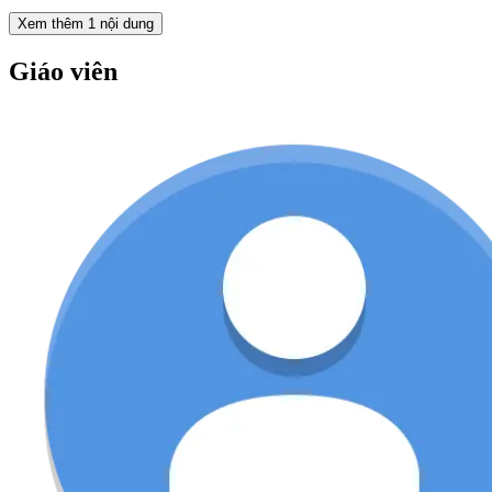
Xem thêm
1
nội dung
Giáo viên