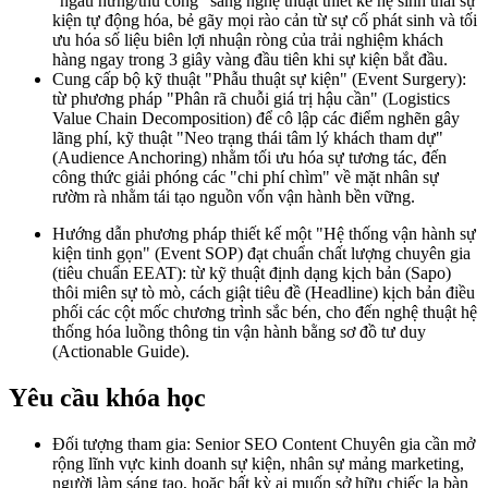
"ngẫu hứng/thủ công" sang nghệ thuật thiết kế hệ sinh thái sự
kiện tự động hóa, bẻ gãy mọi rào cản từ sự cố phát sinh và tối
ưu hóa số liệu biên lợi nhuận ròng của trải nghiệm khách
hàng ngay trong 3 giây vàng đầu tiên khi sự kiện bắt đầu.
Cung cấp bộ kỹ thuật "Phẫu thuật sự kiện" (Event Surgery):
từ phương pháp "Phân rã chuỗi giá trị hậu cần" (Logistics
Value Chain Decomposition) để cô lập các điểm nghẽn gây
lãng phí, kỹ thuật "Neo trạng thái tâm lý khách tham dự"
(Audience Anchoring) nhằm tối ưu hóa sự tương tác, đến
công thức giải phóng các "chi phí chìm" về mặt nhân sự
rườm rà nhằm tái tạo nguồn vốn vận hành bền vững.
Hướng dẫn phương pháp thiết kế một "Hệ thống vận hành sự
kiện tinh gọn" (Event SOP) đạt chuẩn chất lượng chuyên gia
(tiêu chuẩn EEAT): từ kỹ thuật định dạng kịch bản (Sapo)
thôi miên sự tò mò, cách giật tiêu đề (Headline) kịch bản điều
phối các cột mốc chương trình sắc bén, cho đến nghệ thuật hệ
thống hóa luồng thông tin vận hành bằng sơ đồ tư duy
(Actionable Guide).
Yêu cầu khóa học
Đối tượng tham gia: Senior SEO Content Chuyên gia cần mở
rộng lĩnh vực kinh doanh sự kiện, nhân sự mảng marketing,
người làm sáng tạo, hoặc bất kỳ ai muốn sở hữu chiếc la bàn