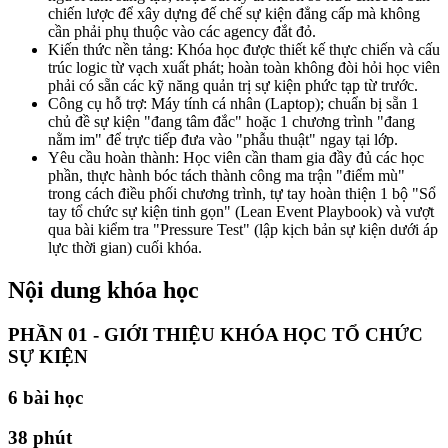
chiến lược để xây dựng đế chế sự kiện đẳng cấp mà không
cần phải phụ thuộc vào các agency đắt đỏ.
Kiến thức nền tảng: Khóa học được thiết kế thực chiến và cấu
trúc logic từ vạch xuất phát; hoàn toàn không đòi hỏi học viên
phải có sẵn các kỹ năng quản trị sự kiện phức tạp từ trước.
Công cụ hỗ trợ: Máy tính cá nhân (Laptop); chuẩn bị sẵn 1
chủ đề sự kiện "đang tâm đắc" hoặc 1 chương trình "đang
nằm im" để trực tiếp đưa vào "phẫu thuật" ngay tại lớp.
Yêu cầu hoàn thành: Học viên cần tham gia đầy đủ các học
phần, thực hành bóc tách thành công ma trận "điểm mù"
trong cách điều phối chương trình, tự tay hoàn thiện 1 bộ "Sổ
tay tổ chức sự kiện tinh gọn" (Lean Event Playbook) và vượt
qua bài kiểm tra "Pressure Test" (lập kịch bản sự kiện dưới áp
lực thời gian) cuối khóa.
Nội dung khóa học
PHẦN 01 - GIỚI THIỆU KHÓA HỌC TỔ CHỨC
SỰ KIỆN
6
bài học
38 phút