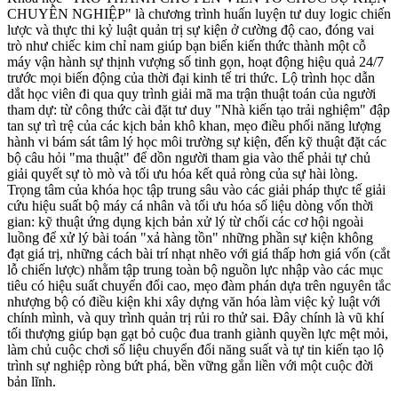
CHUYÊN NGHIỆP" là chương trình huấn luyện tư duy logic chiến
lược và thực thi kỷ luật quản trị sự kiện ở cường độ cao, đóng vai
trò như chiếc kim chỉ nam giúp bạn biến kiến thức thành một cỗ
máy vận hành sự thịnh vượng số tinh gọn, hoạt động hiệu quả 24/7
trước mọi biến động của thời đại kinh tế tri thức. Lộ trình học dẫn
dắt học viên đi qua quy trình giải mã ma trận thuật toán của người
tham dự: từ công thức cài đặt tư duy "Nhà kiến tạo trải nghiệm" đập
tan sự trì trệ của các kịch bản khô khan, mẹo điều phối năng lượng
hành vi bám sát tâm lý học môi trường sự kiện, đến kỹ thuật đặt các
bộ câu hỏi "ma thuật" để dồn người tham gia vào thế phải tự chủ
giải quyết sự tò mò và tối ưu hóa kết quả ròng của sự hài lòng.
Trọng tâm của khóa học tập trung sâu vào các giải pháp thực tế giải
cứu hiệu suất bộ máy cá nhân và tối ưu hóa số liệu dòng vốn thời
gian: kỹ thuật ứng dụng kịch bản xử lý từ chối các cơ hội ngoài
luồng để xử lý bài toán "xả hàng tồn" những phần sự kiện không
đạt giá trị, những cách bài trí nhạt nhẽo với giá thấp hơn giá vốn (cắt
lỗ chiến lược) nhằm tập trung toàn bộ nguồn lực nhập vào các mục
tiêu có hiệu suất chuyển đổi cao, mẹo đàm phán dựa trên nguyên tắc
nhượng bộ có điều kiện khi xây dựng văn hóa làm việc kỷ luật với
chính mình, và quy trình quản trị rủi ro thử sai. Đây chính là vũ khí
tối thượng giúp bạn gạt bỏ cuộc đua tranh giành quyền lực mệt mỏi,
làm chủ cuộc chơi số liệu chuyển đổi năng suất và tự tin kiến tạo lộ
trình sự nghiệp ròng bứt phá, bền vững gắn liền với một cuộc đời
bản lĩnh.