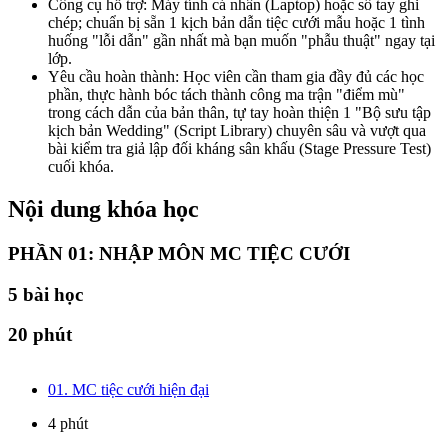
Công cụ hỗ trợ: Máy tính cá nhân (Laptop) hoặc sổ tay ghi
chép; chuẩn bị sẵn 1 kịch bản dẫn tiệc cưới mẫu hoặc 1 tình
huống "lỗi dẫn" gần nhất mà bạn muốn "phẫu thuật" ngay tại
lớp.
Yêu cầu hoàn thành: Học viên cần tham gia đầy đủ các học
phần, thực hành bóc tách thành công ma trận "điểm mù"
trong cách dẫn của bản thân, tự tay hoàn thiện 1 "Bộ sưu tập
kịch bản Wedding" (Script Library) chuyên sâu và vượt qua
bài kiểm tra giả lập đối kháng sân khấu (Stage Pressure Test)
cuối khóa.
Nội dung khóa học
PHẦN 01: NHẬP MÔN MC TIỆC CƯỚI
5
bài học
20 phút
01. MC tiệc cưới hiện đại
4 phút