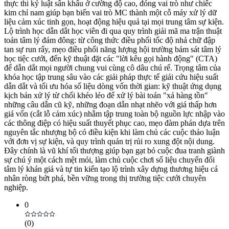
thực thi kỷ luật sân khấu ở cường độ cao, đóng vai trò như chiếc
kim chỉ nam giúp bạn biến vai trò MC thành một cỗ máy xử lý dữ
liệu cảm xúc tinh gọn, hoạt động hiệu quả tại mọi trung tâm sự kiện.
Lộ trình học dẫn dắt học viên đi qua quy trình giải mã ma trận thuật
toán tâm lý đám đông: từ công thức điều phối tốc độ nhả chữ đập
tan sự run rẩy, mẹo điều phối năng lượng hội trường bám sát tâm lý
học tiệc cưới, đến kỹ thuật đặt các "lời kêu gọi hành động" (CTA)
để dẫn dắt mọi người chung vui cùng cô dâu chú rể. Trọng tâm của
khóa học tập trung sâu vào các giải pháp thực tế giải cứu hiệu suất
dẫn dắt và tối ưu hóa số liệu dòng vốn thời gian: kỹ thuật ứng dụng
kịch bản xử lý từ chối khéo léo để xử lý bài toán "xả hàng tồn"
những câu dẫn cũ kỹ, những đoạn dẫn nhạt nhẽo với giá thấp hơn
giá vốn (cắt lỗ cảm xúc) nhằm tập trung toàn bộ nguồn lực nhập vào
các thông điệp có hiệu suất thuyết phục cao, mẹo đàm phán dựa trên
nguyên tắc nhượng bộ có điều kiện khi làm chủ các cuộc thảo luận
với đơn vị sự kiện, và quy trình quản trị rủi ro xung đột nội dung.
Đây chính là vũ khí tối thượng giúp bạn gạt bỏ cuộc đua tranh giành
sự chú ý một cách mệt mỏi, làm chủ cuộc chơi số liệu chuyển đổi
tâm lý khán giả và tự tin kiến tạo lộ trình xây dựng thương hiệu cá
nhân ròng bứt phá, bền vững trong thị trường tiệc cưới chuyên
nghiệp.
0
(
0
)