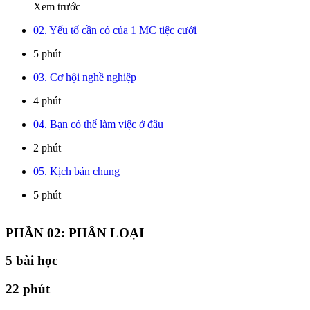
Xem trước
02. Yếu tố cần có của 1 MC tiệc cưới
5 phút
03. Cơ hội nghề nghiệp
4 phút
04. Bạn có thể làm việc ở đâu
2 phút
05. Kịch bản chung
5 phút
PHẦN 02: PHÂN LOẠI
5
bài học
22 phút