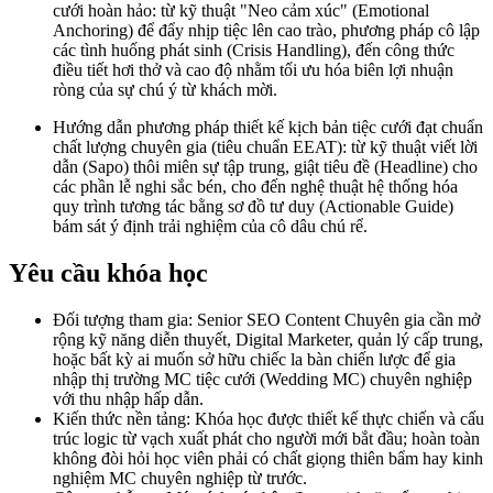
cưới hoàn hảo: từ kỹ thuật "Neo cảm xúc" (Emotional
Anchoring) để đẩy nhịp tiệc lên cao trào, phương pháp cô lập
các tình huống phát sinh (Crisis Handling), đến công thức
điều tiết hơi thở và cao độ nhằm tối ưu hóa biên lợi nhuận
ròng của sự chú ý từ khách mời.
Hướng dẫn phương pháp thiết kế kịch bản tiệc cưới đạt chuẩn
chất lượng chuyên gia (tiêu chuẩn EEAT): từ kỹ thuật viết lời
dẫn (Sapo) thôi miên sự tập trung, giật tiêu đề (Headline) cho
các phần lễ nghi sắc bén, cho đến nghệ thuật hệ thống hóa
quy trình tương tác bằng sơ đồ tư duy (Actionable Guide)
bám sát ý định trải nghiệm của cô dâu chú rể.
Yêu cầu khóa học
Đối tượng tham gia: Senior SEO Content Chuyên gia cần mở
rộng kỹ năng diễn thuyết, Digital Marketer, quản lý cấp trung,
hoặc bất kỳ ai muốn sở hữu chiếc la bàn chiến lược để gia
nhập thị trường MC tiệc cưới (Wedding MC) chuyên nghiệp
với thu nhập hấp dẫn.
Kiến thức nền tảng: Khóa học được thiết kế thực chiến và cấu
trúc logic từ vạch xuất phát cho người mới bắt đầu; hoàn toàn
không đòi hỏi học viên phải có chất giọng thiên bẩm hay kinh
nghiệm MC chuyên nghiệp từ trước.