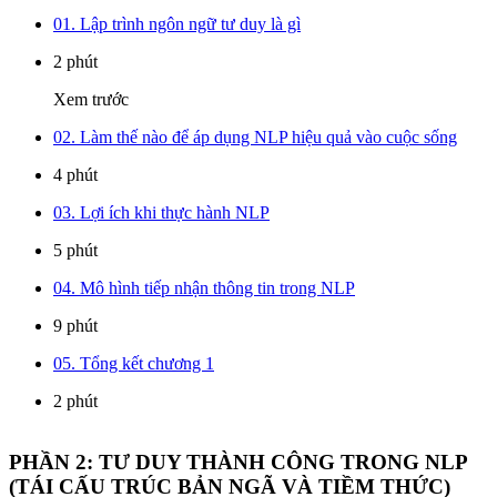
01. Lập trình ngôn ngữ tư duy là gì
2 phút
Xem trước
02. Làm thế nào để áp dụng NLP hiệu quả vào cuộc sống
4 phút
03. Lợi ích khi thực hành NLP
5 phút
04. Mô hình tiếp nhận thông tin trong NLP
9 phút
05. Tổng kết chương 1
2 phút
PHẦN 2: TƯ DUY THÀNH CÔNG TRONG NLP
(TÁI CẤU TRÚC BẢN NGÃ VÀ TIỀM THỨC)