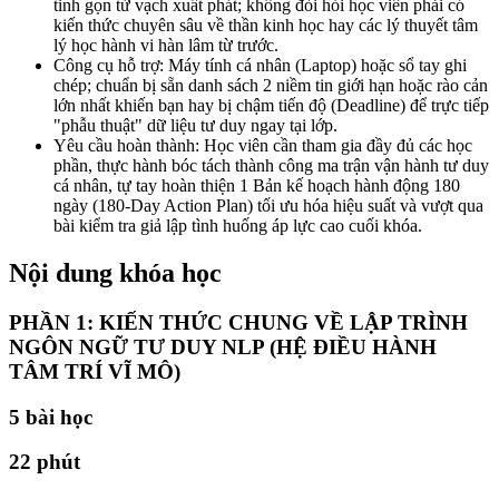
tinh gọn từ vạch xuất phát; không đòi hỏi học viên phải có
kiến thức chuyên sâu về thần kinh học hay các lý thuyết tâm
lý học hành vi hàn lâm từ trước.
Công cụ hỗ trợ: Máy tính cá nhân (Laptop) hoặc sổ tay ghi
chép; chuẩn bị sẵn danh sách 2 niềm tin giới hạn hoặc rào cản
lớn nhất khiến bạn hay bị chậm tiến độ (Deadline) để trực tiếp
"phẫu thuật" dữ liệu tư duy ngay tại lớp.
Yêu cầu hoàn thành: Học viên cần tham gia đầy đủ các học
phần, thực hành bóc tách thành công ma trận vận hành tư duy
cá nhân, tự tay hoàn thiện 1 Bản kế hoạch hành động 180
ngày (180-Day Action Plan) tối ưu hóa hiệu suất và vượt qua
bài kiểm tra giả lập tình huống áp lực cao cuối khóa.
Nội dung khóa học
PHẦN 1: KIẾN THỨC CHUNG VỀ LẬP TRÌNH
NGÔN NGỮ TƯ DUY NLP (HỆ ĐIỀU HÀNH
TÂM TRÍ VĨ MÔ)
5
bài học
22 phút