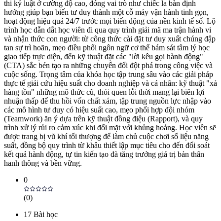
thi kỷ luật ở cường độ cao, đóng vai trò như chiếc la bàn định
hướng giúp bạn biến tư duy thành một cỗ máy vận hành tinh gọn,
hoạt động hiệu quả 24/7 trước mọi biến động của nền kinh tế số. Lộ
trình học dẫn dắt học viên đi qua quy trình giải mã ma trận hành vi
và nhận thức con người: từ công thức cài đặt tư duy xuất chúng đập
tan sự trì hoãn, mẹo điều phối ngôn ngữ cơ thể bám sát tâm lý học
giao tiếp trực diện, đến kỹ thuật đặt các "lời kêu gọi hành động"
(CTA) sắc bén tạo ra những chuyển đổi đột phá trong công việc và
cuộc sống. Trọng tâm của khóa học tập trung sâu vào các giải pháp
thực tế giải cứu hiệu suất cho doanh nghiệp và cá nhân: kỹ thuật "xả
hàng tồn" những mô thức cũ, thói quen lỗi thời mang lại biên lợi
nhuận thấp để thu hồi vốn chất xám, tập trung nguồn lực nhập vào
các mô hình tư duy có hiệu suất cao, mẹo phối hợp đội nhóm
(Teamwork) ăn ý dựa trên kỹ thuật đồng điệu (Rapport), và quy
trình xử lý rủi ro cảm xúc khi đối mặt với khủng hoảng. Học viên sẽ
được trang bị vũ khí tối thượng để làm chủ cuộc chơi số liệu năng
suất, đồng bộ quy trình từ khâu thiết lập mục tiêu cho đến đối soát
kết quả hành động, tự tin kiến tạo đà tăng trưởng giá trị bản thân
hanh thông và bền vững.
0
(
0
)
17
Bài học