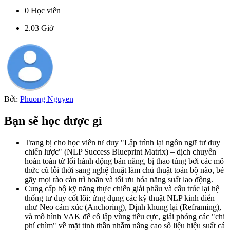
0
Học viên
2.03
Giờ
Bởi:
Phuong Nguyen
Bạn sẽ học được gì
Trang bị cho học viên tư duy "Lập trình lại ngôn ngữ tư duy
chiến lược" (NLP Success Blueprint Matrix) – dịch chuyển
hoàn toàn từ lối hành động bản năng, bị thao túng bởi các mô
thức cũ lỗi thời sang nghệ thuật làm chủ thuật toán bộ não, bẻ
gãy mọi rào cản trì hoãn và tối ưu hóa năng suất lao động.
Cung cấp bộ kỹ năng thực chiến giải phẫu và cấu trúc lại hệ
thống tư duy cốt lõi: ứng dụng các kỹ thuật NLP kinh điển
như Neo cảm xúc (Anchoring), Định khung lại (Reframing),
và mô hình VAK để cô lập vùng tiêu cực, giải phóng các "chi
phí chìm" về mặt tinh thần nhằm nâng cao số liệu hiệu suất cá