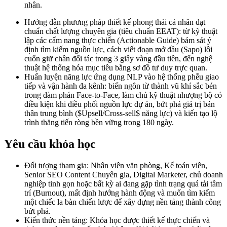
nhân.
Hướng dẫn phương pháp thiết kế phong thái cá nhân đạt
chuẩn chất lượng chuyên gia (tiêu chuẩn EEAT): từ kỹ thuật
lập các cẩm nang thực chiến (Actionable Guide) bám sát ý
định tìm kiếm nguồn lực, cách viết đoạn mở đầu (Sapo) lôi
cuốn giữ chân đối tác trong 3 giây vàng đầu tiên, đến nghệ
thuật hệ thống hóa mục tiêu bằng sơ đồ tư duy trực quan.
Huấn luyện năng lực ứng dụng NLP vào hệ thống phễu giao
tiếp và vận hành đa kênh: biến ngôn từ thành vũ khí sắc bén
trong đàm phán Face-to-Face, làm chủ kỹ thuật nhượng bộ có
điều kiện khi điều phối nguồn lực dự án, bứt phá giá trị bản
thân trung bình ($Upsell/Cross-sell$ năng lực) và kiến tạo lộ
trình thăng tiến ròng bền vững trong 180 ngày.
Yêu cầu khóa học
Đối tượng tham gia: Nhân viên văn phòng, Kế toán viên,
Senior SEO Content Chuyên gia, Digital Marketer, chủ doanh
nghiệp tinh gọn hoặc bất kỳ ai đang gặp tình trạng quá tải tâm
trí (Burnout), mất định hướng hành động và muốn tìm kiếm
một chiếc la bàn chiến lược để xây dựng nền tảng thành công
bứt phá.
Kiến thức nền tảng: Khóa học được thiết kế thực chiến và